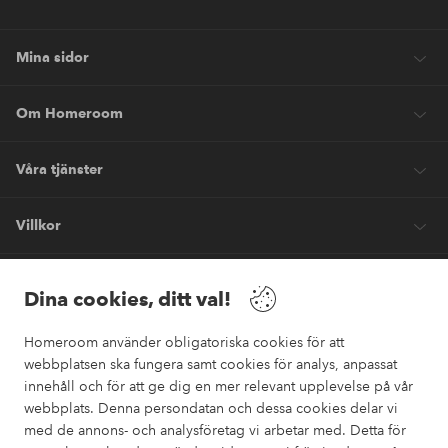
Mina sidor
Om Homeroom
Våra tjänster
Villkor
Vänner
Dina cookies, ditt val!
Homeroom använder obligatoriska cookies för att
webbplatsen ska fungera samt cookies för analys, anpassat
innehåll och för att ge dig en mer relevant upplevelse på vår
webbplats. Denna persondatan och dessa cookies delar vi
Säkra betalningar
med de annons- och analysföretag vi arbetar med. Detta för
Vill du veta mer om
våra betalalternativ
?