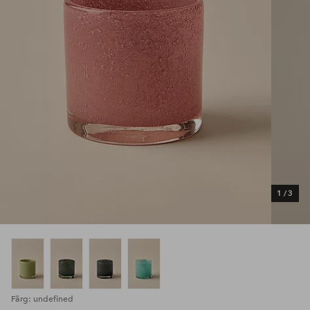
1
/
3
Färg: undefined