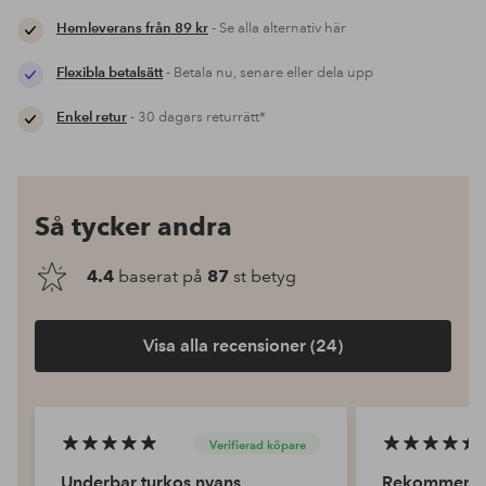
Hemleverans från 89 kr
- Se alla alternativ här
Flexibla betalsätt
- Betala nu, senare eller dela upp
Enkel retur
- 30 dagars returrätt*
Så tycker andra
4.4
baserat på
87
st betyg
Visa alla recensioner (24)
Verifierad köpare
Underbar turkos nyans
Rekommende