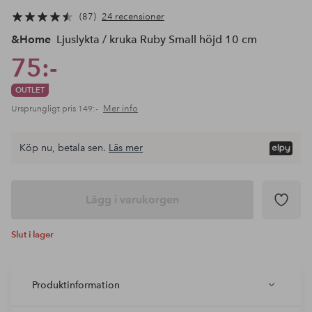
87
24 recensioner
&Home
Ljuslykta / kruka Ruby Small höjd 10 cm
75:-
OUTLET
Mer info
Ursprungligt pris
149:-
Köp nu, betala sen.
Läs mer
Lägg i varukorgen
Slut i lager
Produktinformation