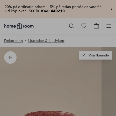
20% på ordinarie priser* + 5% på redan prissänkta varor**
vid köp över 1500 kr.
Kod: 440210
Homeroom
–
Gå
Gå
Pro
Allt
till
till
för
favoritmarkerad
kundvagn
Dekoration
Ljusstakar & Ljuslyktor
hemmet
produkter
till
lågt
pris
Visa liknande
Tillbaka