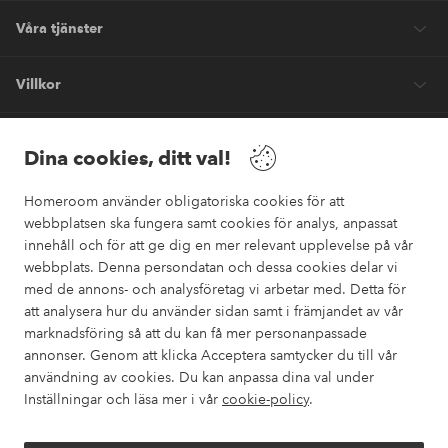
Våra tjänster
Villkor
Vänner
Dina cookies, ditt val!
Homeroom använder obligatoriska cookies för att
webbplatsen ska fungera samt cookies för analys, anpassat
innehåll och för att ge dig en mer relevant upplevelse på vår
webbplats. Denna persondatan och dessa cookies delar vi
Säkra betalningar
med de annons- och analysföretag vi arbetar med. Detta för
Vill du veta mer om
våra betalalternativ
?
att analysera hur du använder sidan samt i främjandet av vår
marknadsföring så att du kan få mer personanpassade
elpy
annonser. Genom att klicka Acceptera samtycker du till vår
användning av cookies. Du kan anpassa dina val under
Inställningar och läsa mer i vår
cookie-policy
.
Sverige - Välj land