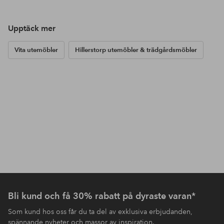
Upptäck mer
Vita utemöbler
Hillerstorp utemöbler & trädgårdsmöbler
Bli kund och få 30% rabatt på dyraste varan*
Som kund hos oss får du ta del av exklusiva erbjudanden,
spännande nyheter och massor av inspiration.