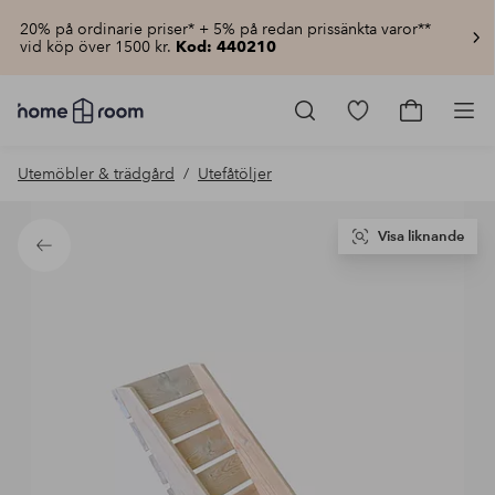
20% på ordinarie priser* + 5% på redan prissänkta varor**
vid köp över 1500 kr.
Kod: 440210
Homeroom
–
Gå
Gå
Pro
Allt
till
till
för
favoritmarkerad
kundvagn
Utemöbler & trädgård
Utefåtöljer
hemmet
produkter
till
lågt
pris
Visa liknande
Tillbaka