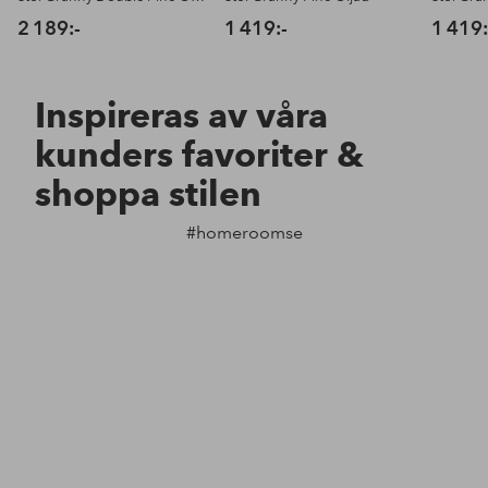
2 189:-
1 419:-
1 419:
Inspireras av våra
kunders favoriter &
shoppa stilen
#homeroomse