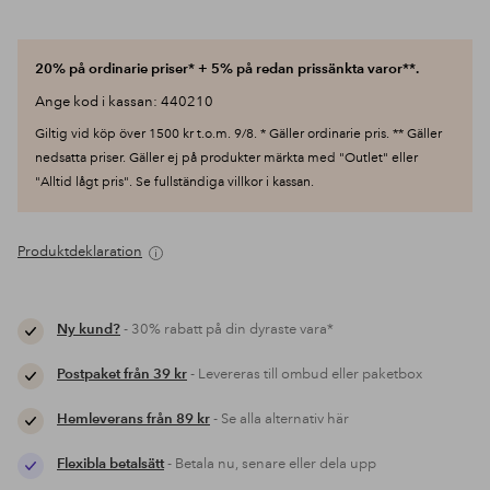
20% på ordinarie priser* + 5% på redan prissänkta varor**.
Ange kod i kassan: 440210
Giltig vid köp över 1500 kr t.o.m. 9/8. * Gäller ordinarie pris. ** Gäller
nedsatta priser. Gäller ej på produkter märkta med "Outlet" eller
"Alltid lågt pris". Se fullständiga villkor i kassan.
Produktdeklaration
Ny kund?
- 30% rabatt på din dyraste vara*
Postpaket från 39 kr
- Levereras till ombud eller paketbox
Hemleverans från 89 kr
- Se alla alternativ här
Flexibla betalsätt
- Betala nu, senare eller dela upp