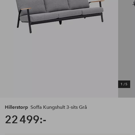
1
/
5
Hillerstorp
Soffa Kungshult 3-sits Grå
22 499:-