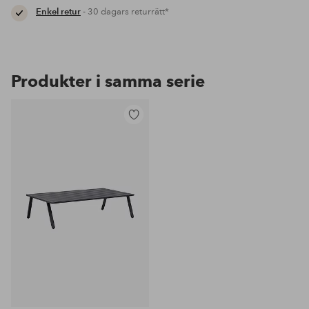
Enkel retur
- 30 dagars returrätt*
Produkter i samma serie
Lägg
till
i
favoriter