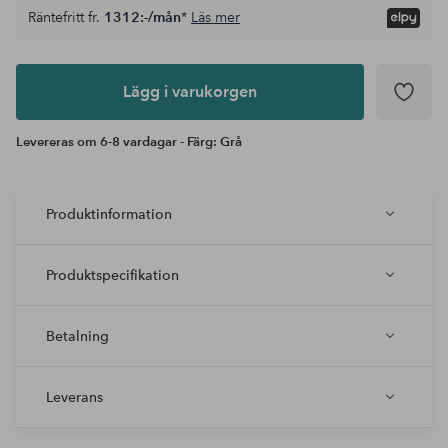
Räntefritt fr.
1312:-/mån
*
Läs mer
Lägg i
varukorgen
Lägg i varukorgen
Levereras om 6-8 vardagar - Färg: Grå
Produktinformation
Produktspecifikation
Betalning
Leverans