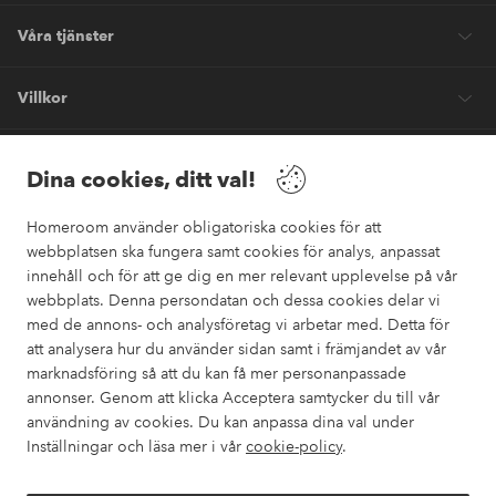
Våra tjänster
Villkor
Vänner
Dina cookies, ditt val!
Homeroom använder obligatoriska cookies för att
webbplatsen ska fungera samt cookies för analys, anpassat
innehåll och för att ge dig en mer relevant upplevelse på vår
webbplats. Denna persondatan och dessa cookies delar vi
Säkra betalningar
med de annons- och analysföretag vi arbetar med. Detta för
Vill du veta mer om
våra betalalternativ
?
att analysera hur du använder sidan samt i främjandet av vår
marknadsföring så att du kan få mer personanpassade
elpy
annonser. Genom att klicka Acceptera samtycker du till vår
användning av cookies. Du kan anpassa dina val under
Inställningar och läsa mer i vår
cookie-policy
.
Sverige - Välj land