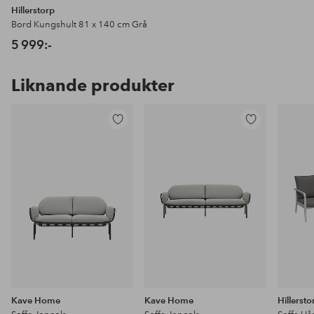
Hillerstorp
Bord Kungshult 81 x 140 cm Grå
5 999:-
Liknande produkter
Lägg
Lägg
till
till
i
i
favoriter
favoriter
Kave Home
Kave Home
Hillersto