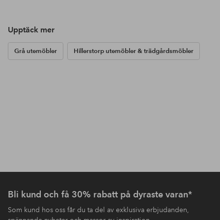
Upptäck mer
Grå utemöbler
Hillerstorp utemöbler & trädgårdsmöbler
Bli kund och få 30% rabatt på dyraste varan*
Som kund hos oss får du ta del av exklusiva erbjudanden,
spännande nyheter och massor av inspiration.