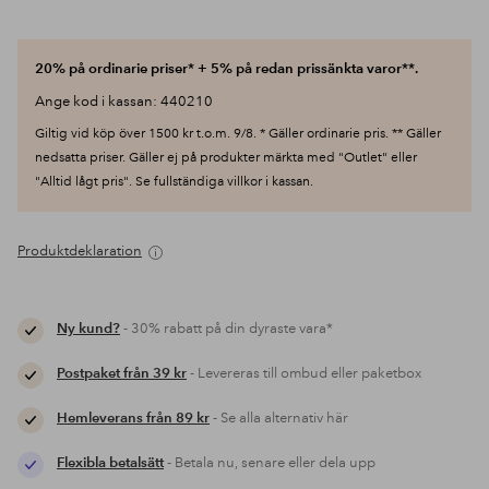
20% på ordinarie priser* + 5% på redan prissänkta varor**.
Ange kod i kassan: 440210
Giltig vid köp över 1500 kr t.o.m. 9/8. * Gäller ordinarie pris. ** Gäller
nedsatta priser. Gäller ej på produkter märkta med "Outlet" eller
"Alltid lågt pris". Se fullständiga villkor i kassan.
Produktdeklaration
Ny kund?
- 30% rabatt på din dyraste vara*
Postpaket från 39 kr
- Levereras till ombud eller paketbox
Hemleverans från 89 kr
- Se alla alternativ här
Flexibla betalsätt
- Betala nu, senare eller dela upp