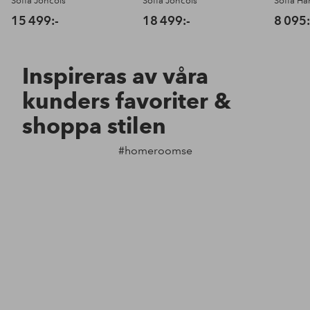
Soffa Joncols
Soffa Joncols
15 499:-
18 499:-
8 095:
Inspireras av våra
kunders favoriter &
shoppa stilen
#homeroomse