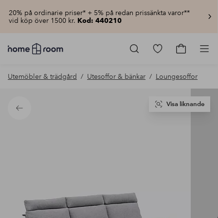
20% på ordinarie priser* + 5% på redan prissänkta varor**
vid köp över 1500 kr.
Kod: 440210
Homeroom
–
Gå
Gå
Pro
Allt
till
till
för
favoritmarkerad
kundvagn
Utemöbler & trädgård
Utesoffor & bänkar
Loungesoffor
hemmet
produkter
till
lågt
pris
Visa liknande
Tillbaka