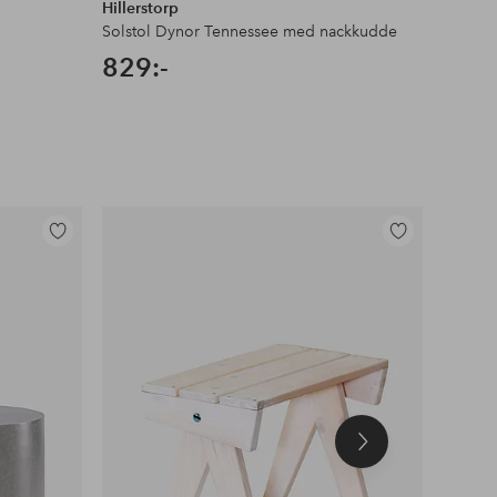
Hillerstorp
Solstol Dynor Tennessee med nackkudde
829:-
Lägg
Lägg
till
till
i
i
favoriter
favoriter
Nästa
produkt