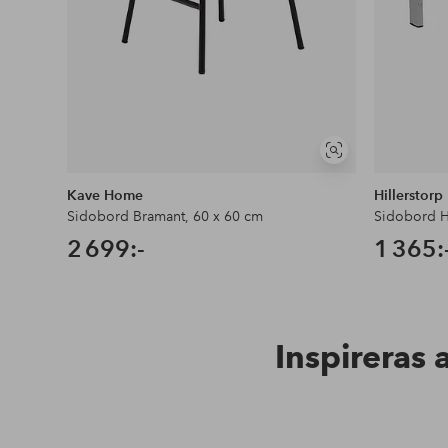
Visa
liknande
Kave Home
Hillerstorp
Sidobord Bramant, 60 x 60 cm
Sidobord 
2 699:-
1 365:
Inspireras 