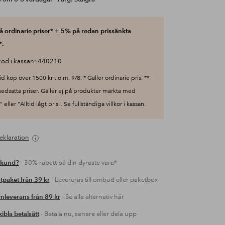
 ordinarie priser* + 5% på redan prissänkta
*.
od i kassan: 440210
id köp över 1500 kr t.o.m. 9/8. * Gäller ordinarie pris. **
nedsatta priser. Gäller ej på produkter märkta med
 eller "Alltid lågt pris". Se fullständiga villkor i kassan.
eklaration
 kund?
- 30% rabatt på din dyraste vara*
tpaket från 39 kr
- Levereras till ombud eller paketbox
leverans från 89 kr
- Se alla alternativ här
xibla betalsätt
- Betala nu, senare eller dela upp