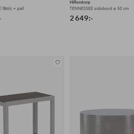
Hillerstorp
fåtölj + pall
TENNESSEE sidobord ø 50 cm
-
2 649:-
Lägg
till
i
favoriter