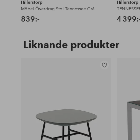
Hillerstorp
Hillerstorp
Möbel Överdrag Stol Tennessee Grå
TENNESSEE 
839:-
4 399:
Liknande produkter
Lägg
till
i
favoriter