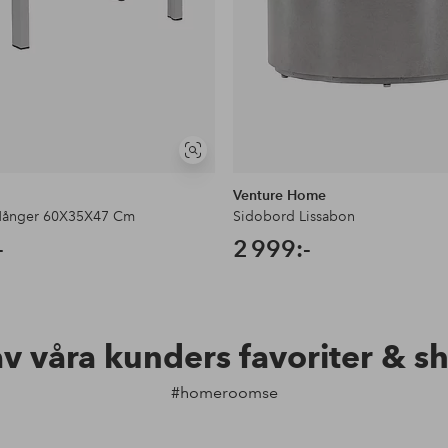
Visa
liknande
Venture Home
Hånger 60X35X47 Cm
Sidobord Lissabon
-
2 999:-
av våra kunders favoriter & s
#homeroomse