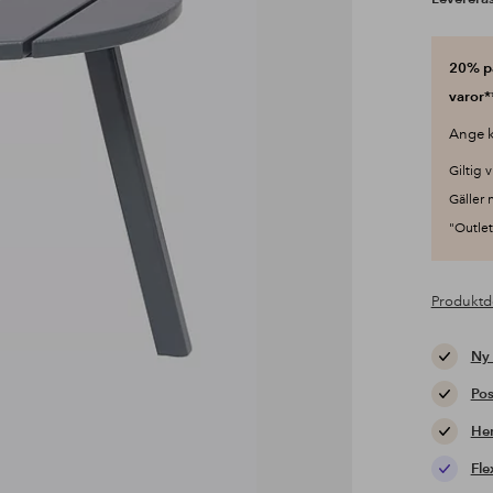
20% på
varor*
Ange k
Giltig v
Gäller 
"Outlet"
Produktd
Ny
Pos
Hem
Fle