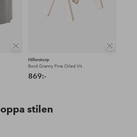
Visa
Visa
liknande
liknande
Hillerstorp
Hillers
Bord Granny Pine Oiled Vit
Sidobo
869:-
995:
hoppa stilen