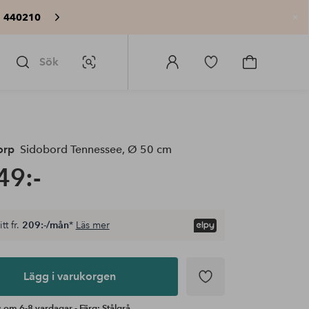
: 440210
St
Sök
Bildsök
Logga
Gå
Gå
in
till
till
på
favoritmarkerade
kundvagne
Homeroom
produkter
orp
Sidobord Tennessee, Ø 50 cm
49:-
tt fr.
209:-/mån
*
Läs mer
Lägg i varukorgen
 om 6-8 vardagar - Färg: Stålgrå