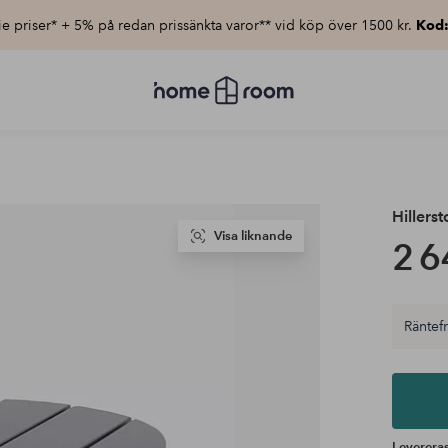
e priser* + 5% på redan prissänkta varor** vid köp över 1500 kr.
Kod
Homeroom
–
Allt
för
hemmet
till
lågt
pris
Hillerst
Visa liknande
2 6
Räntefri
Levereras