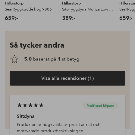
Hillerstorp
Hillerstorp
Hillersto
Sea/Ryggkudde hög 9806
Sits/ryggdyna Monza Low 446 Grå
Sea/Ryg
659:-
389:-
659:-
Så tycker andra
5.0
baserat på
1
st betyg
Visa alla recensioner (1)
Verifierad köpare
Sittdyna
Produkten är högkvalitativ, priset är rätt och
motsvarade produktbeskrivningen