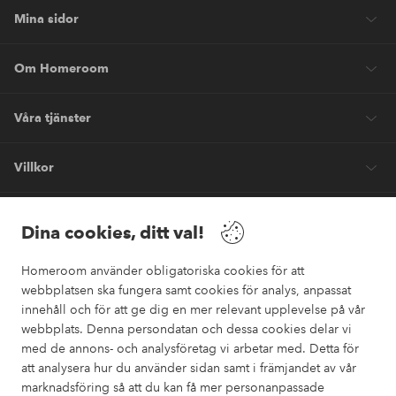
Mina sidor
Om Homeroom
Våra tjänster
Villkor
Vänner
Dina cookies, ditt val!
Homeroom använder obligatoriska cookies för att
webbplatsen ska fungera samt cookies för analys, anpassat
innehåll och för att ge dig en mer relevant upplevelse på vår
webbplats. Denna persondatan och dessa cookies delar vi
Säkra betalningar
med de annons- och analysföretag vi arbetar med. Detta för
Vill du veta mer om
våra betalalternativ
?
att analysera hur du använder sidan samt i främjandet av vår
marknadsföring så att du kan få mer personanpassade
elpy