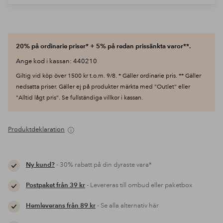
20% på ordinarie priser* + 5% på redan prissänkta varor**.
Ange kod i kassan: 440210
Giltig vid köp över 1500 kr t.o.m. 9/8. * Gäller ordinarie pris. ** Gäller
nedsatta priser. Gäller ej på produkter märkta med "Outlet" eller
"Alltid lågt pris". Se fullständiga villkor i kassan.
Produktdeklaration
Ny kund?
- 30% rabatt på din dyraste vara*
Postpaket från 39 kr
- Levereras till ombud eller paketbox
Hemleverans från 89 kr
- Se alla alternativ här