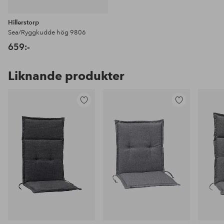
Hillerstorp
Sea/Ryggkudde hög 9806
659:-
Liknande produkter
Lägg
Lägg
till
till
i
i
favoriter
favoriter