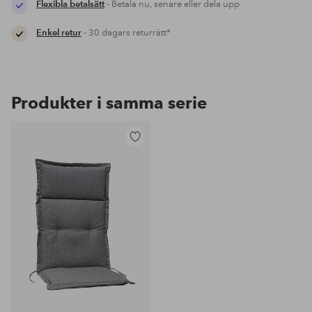
Flexibla betalsätt
- Betala nu, senare eller dela upp
Enkel retur
- 30 dagars returrätt*
Produkter i samma serie
Lägg
till
i
favoriter