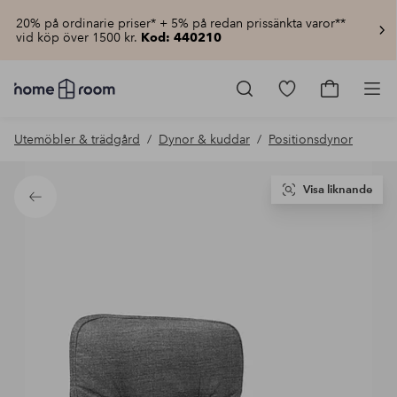
20% på ordinarie priser* + 5% på redan prissänkta varor**
vid köp över 1500 kr.
Kod: 440210
Homeroom
–
Gå
Gå
Pro
Allt
till
till
för
favoritmarkerad
kundvagn
Utemöbler & trädgård
Dynor & kuddar
Positionsdynor
hemmet
produkter
till
lågt
pris
Visa liknande
Tillbaka