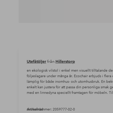
Utefåtöljer
från
Hillerstorp
en ekologisk vilstol i enkel men visuellt tilltalande
följeslagare under många år. Ecochair erbjuds i flera 
lämplig för både inomhus- och utomhusbruk. En bek
enkelt kan justera för att passa din personliga smak
med en linnedyna speciellt framtagen för möbeln. Till
skötselråd
Artikelnummer: 2059777-02-0