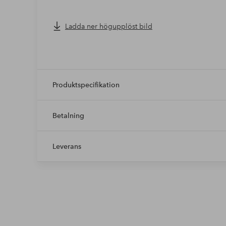
specifikation
Ladda ner högupplöst bild
serie: ecofurn
färg: brun
dyna ingår: dyna ingår ej
montering krävs: ja
Produktspecifikation
justerbar: nej
material: furu
stapelbar: nej
Betalning
materialdetalj: hampa
hopfällbar: ja
infällbar: nej
Leverans
mått
djup: 100 mm
höjd: 100 mm