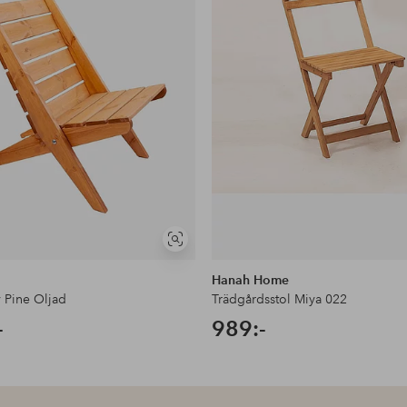
Visa
liknande
Hanah Home
 Pine Oljad
Trädgårdsstol Miya 022
-
989:-