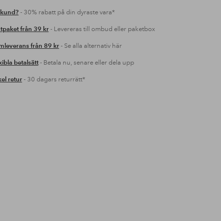
 kund?
- 30% rabatt på din dyraste vara*
tpaket från 39 kr
- Levereras till ombud eller paketbox
leverans från 89 kr
- Se alla alternativ här
xibla betalsätt
- Betala nu, senare eller dela upp
el retur
- 30 dagars returrätt*