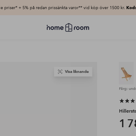
e priser* + 5% på redan prissänkta varor** vid köp över 1500 kr.
Kod
Homeroom
–
Allt
för
hemmet
till
lågt
pris
Visa liknande
Färg: und
Hillerst
1 7