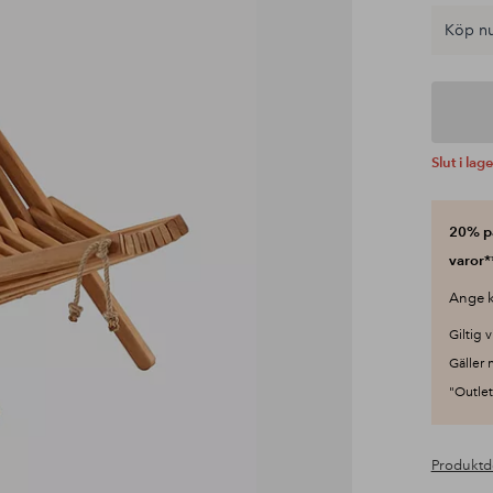
Köp nu
Slut i lage
20% på
varor*
Ange k
Giltig v
Gäller 
"Outlet"
Produktd