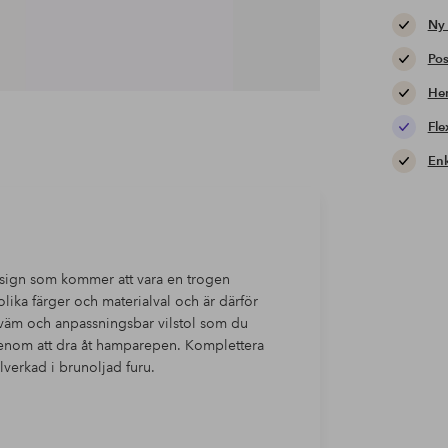
Ny
Pos
Hem
Fle
Enk
 design som kommer att vara en trogen
olika färger och materialval och är därför
väm och anpassningsbar vilstol som du
 genom att dra åt hamparepen. Komplettera
verkad i brunoljad furu.