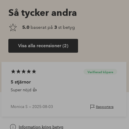
Så tycker andra
5.0
baserat på
3
st betyg
Visa alla recensioner (2)
Verifierad köpare
5 stjärnor
Super nöjd 👍
Monica S —
2025-08-03
Rapportera
Information kring betyg