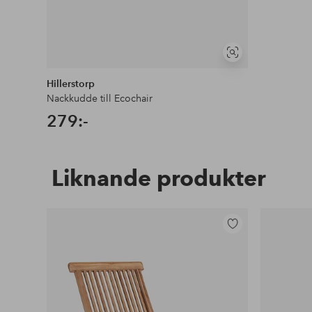
Visa
liknande
Hillerstorp
Nackkudde till Ecochair
279:-
Liknande produkter
Lägg
till
i
favoriter