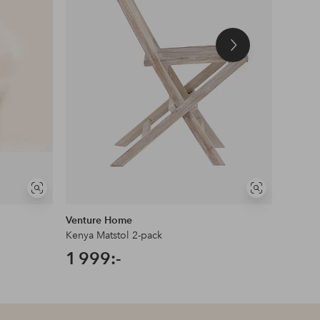
Nästa
produkt
Visa
Visa
liknande
liknande
Venture Home
Karup
Kenya Matstol 2-pack
Stol Bo
1 999:-
3 29