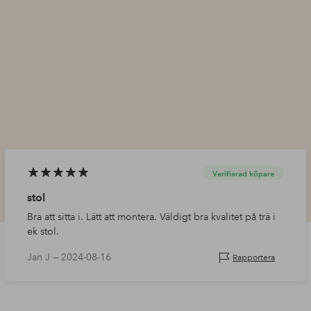
Verifierad köpare
stol
Bra att sitta i. Lätt att montera. Väldigt bra kvalitet på trä i
ek stol.
Jan J —
2024-08-16
Rapportera