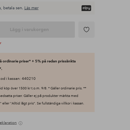
, betala sen.
Läs mer
Lägg i varukorgen
r
 ordinarie priser* + 5% på redan prissänkta
*.
od i kassan: 440210
id köp över 1500 kr t.o.m. 9/8. * Gäller ordinarie pris. **
nedsatta priser. Gäller ej på produkter märkta med
 eller "Alltid lågt pris". Se fullständiga villkor i kassan.
eklaration