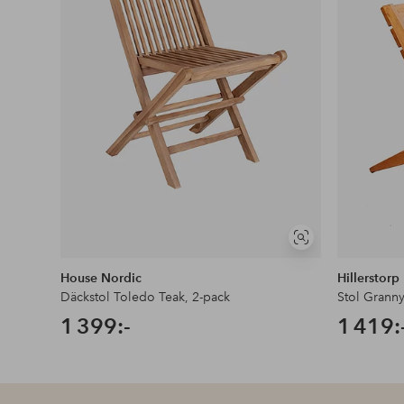
Visa
liknande
House Nordic
Hillerstorp
Däckstol Toledo Teak, 2-pack
Stol Granny
1 399:-
1 419: