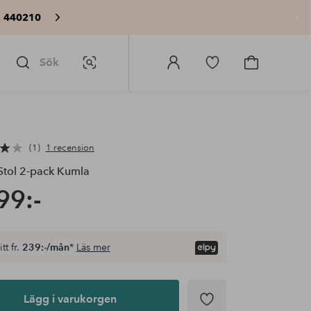
: 440210
St
Sök
Bildsök
Logga
Gå
Gå
in
till
till
på
favoritmarkerade
kundvagne
Homeroom
produkter
1
1 recension
tol 2-pack Kumla
99:-
tt fr.
239:-/mån
*
Läs mer
Lägg i varukorgen