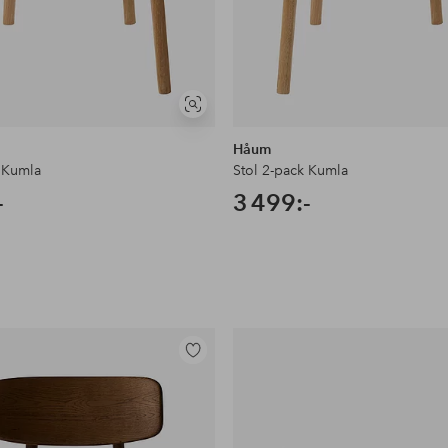
Visa
liknande
Håum
k Kumla
Stol 2-pack Kumla
-
3 499:-
Lägg
till
i
favoriter