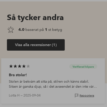
Så tycker andra
4.0
baserat på
1
st betyg
Visa alla recensioner (1)
Verifierad köpare
Bra stolar!
Stolen är bekväm att sitta på, stilren och känns stabil.
Sitsen är ganska djup, så i det avseendet är den inte värd
fem stjärnor utseendemässigt.
Lotta H —
2025-09-04
Rapportera