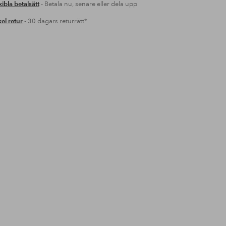
xibla betalsätt
- Betala nu, senare eller dela upp
el retur
- 30 dagars returrätt*