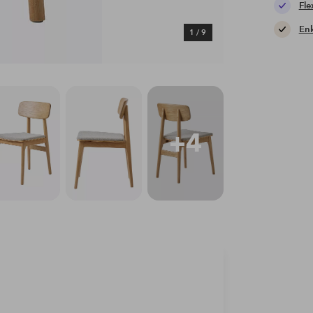
Fle
Enk
1
/
9
+4