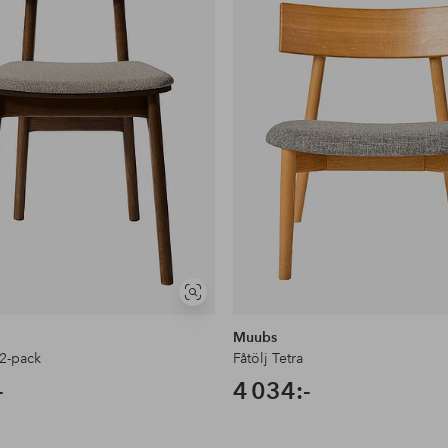
Visa
liknande
Muubs
 2-pack
Fåtölj Tetra
-
4 034:-