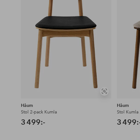
Visa
liknande
Håum
Håum
Stol 2-pack Kumla
Stol Kumla
3 499:-
3 499: