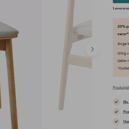
Levereras
20% på
varor*
Ange k
Nästa
Giltig v
produkt
Gäller 
"Outlet"
Produktd
Ny
Pos
Hem