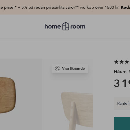
e priser* + 5% på redan prissänkta varor** vid köp över 1500 kr.
Kod
Homeroom
–
Allt
för
hemmet
till
lågt
pris
Visa liknande
Håum
S
3 1
Räntefri