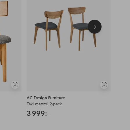
Nästa
produkt
Visa
Visa
liknande
liknande
AC Design Furniture
Wood F
Taxi matstol 2-pack
Matstol
3 999:-
6 39