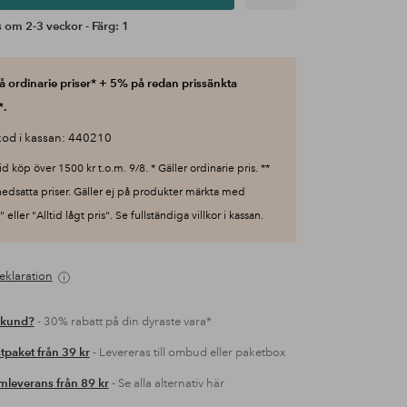
 om 2-3 veckor - Färg: 1
 ordinarie priser* + 5% på redan prissänkta
*.
od i kassan: 440210
id köp över 1500 kr t.o.m. 9/8. * Gäller ordinarie pris. **
nedsatta priser. Gäller ej på produkter märkta med
 eller "Alltid lågt pris". Se fullständiga villkor i kassan.
eklaration
 kund?
- 30% rabatt på din dyraste vara*
tpaket från 39 kr
- Levereras till ombud eller paketbox
leverans från 89 kr
- Se alla alternativ här