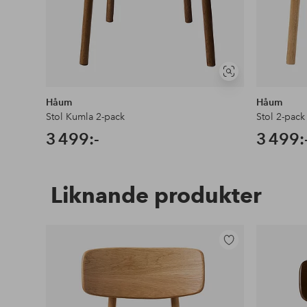
Visa
liknande
Håum
Håum
Stol Kumla 2-pack
Stol 2-pac
3 499:-
3 499:
Liknande produkter
Lägg
till
i
favoriter