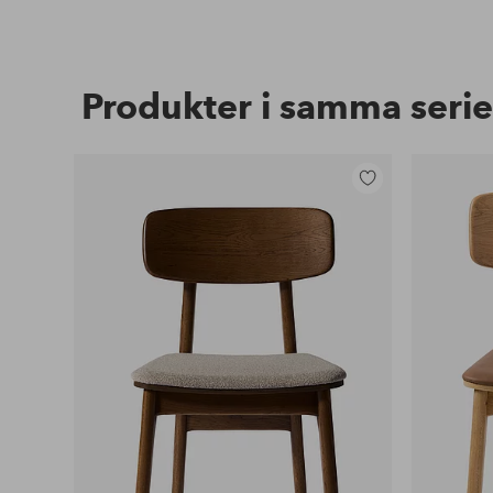
Produkter i samma serie
Lägg
till
i
favoriter