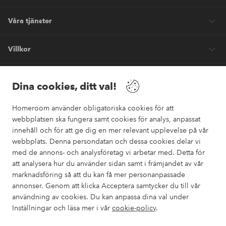
Våra tjänster
Villkor
Vänner
Dina cookies, ditt val!
Homeroom använder obligatoriska cookies för att
webbplatsen ska fungera samt cookies för analys, anpassat
innehåll och för att ge dig en mer relevant upplevelse på vår
webbplats. Denna persondatan och dessa cookies delar vi
Säkra betalningar
med de annons- och analysföretag vi arbetar med. Detta för
Vill du veta mer om
våra betalalternativ
?
att analysera hur du använder sidan samt i främjandet av vår
marknadsföring så att du kan få mer personanpassade
elpy
annonser. Genom att klicka Acceptera samtycker du till vår
användning av cookies. Du kan anpassa dina val under
Inställningar och läsa mer i vår
cookie-policy
.
Sverige - Välj land