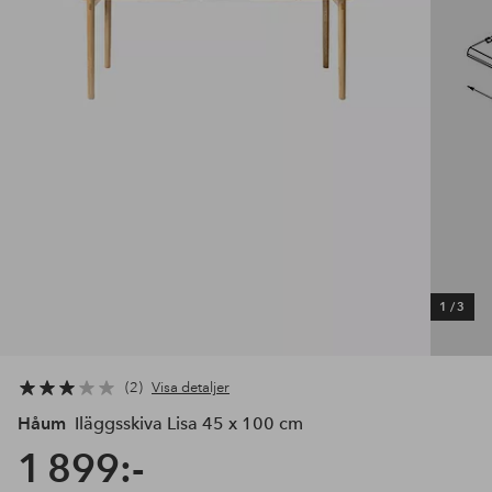
1
/
3
2
Visa detaljer
Håum
Iläggsskiva Lisa 45 x 100 cm
1 899:-