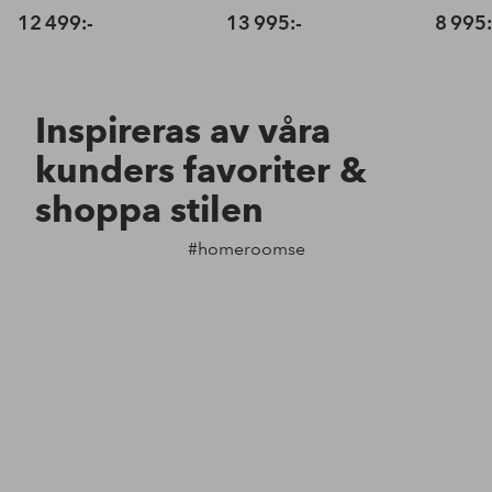
12 499:-
13 995:-
8 995:
Inspireras av våra
kunders favoriter &
shoppa stilen
#homeroomse