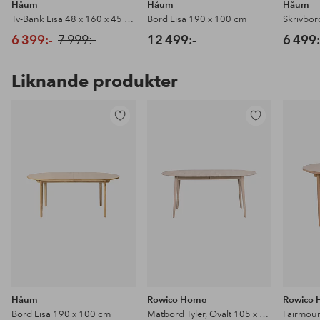
Håum
Håum
Håum
Tv-Bänk Lisa 48 x 160 x 45 cm
Bord Lisa 190 x 100 cm
6 399:-
7 999:-
12 499:-
6 499:
Liknande produkter
Lägg
Lägg
till
till
i
i
favoriter
favoriter
Håum
Rowico Home
Rowico
Bord Lisa 190 x 100 cm
Matbord Tyler, Ovalt 105 x 170 cm