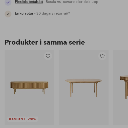
Flexibla betalsätt
- Betala nu, senare eller dela upp
Enkel retur
- 30 dagars returrätt*
Produkter i samma serie
Lägg
Lägg
till
till
i
i
favoriter
favoriter
KAMPANJ
-20%