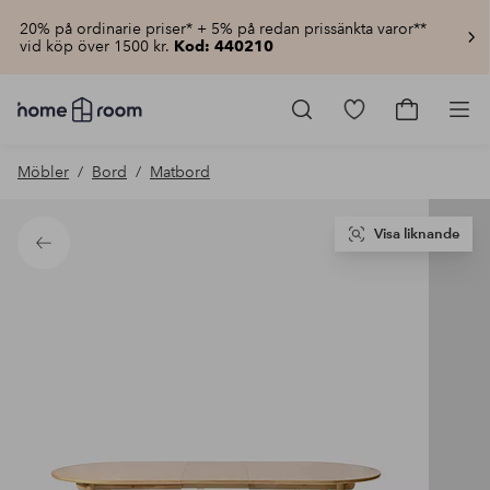
20% på ordinarie priser* + 5% på redan prissänkta varor**
vid köp över 1500 kr.
Kod: 440210
Homeroom
–
Gå
Gå
Pro
Allt
till
till
för
favoritmarkerad
kundvagn
Möbler
Bord
Matbord
hemmet
produkter
till
lågt
pris
Visa liknande
Tillbaka