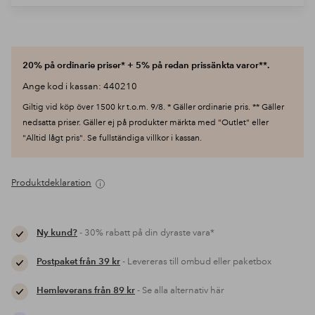
20% på ordinarie priser* + 5% på redan prissänkta varor**.
Ange kod i kassan: 440210
Giltig vid köp över 1500 kr t.o.m. 9/8. * Gäller ordinarie pris. ** Gäller
nedsatta priser. Gäller ej på produkter märkta med "Outlet" eller
"Alltid lågt pris". Se fullständiga villkor i kassan.
Produktdeklaration
Ny kund?
- 30% rabatt på din dyraste vara*
Postpaket från 39 kr
- Levereras till ombud eller paketbox
Hemleverans från 89 kr
- Se alla alternativ här