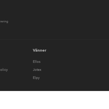
trering
Vänner
Ellos
olicy
Jotex
Elpy