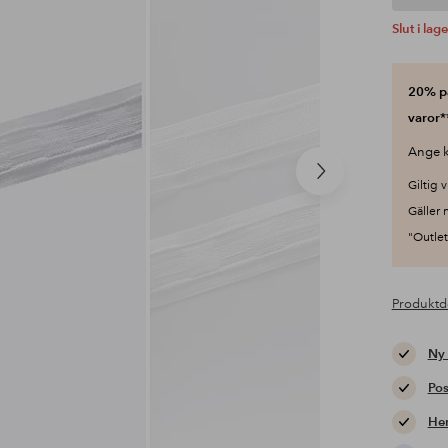
Slut i lage
20% på
varor*
Ange k
Nästa
Giltig v
produkt
Gäller 
"Outlet"
Produktd
Ny
Pos
Hem