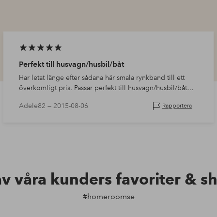
Perfekt till husvagn/husbil/båt
Har letat länge efter sådana här smala rynkband till ett
överkomligt pris. Passar perfekt till husvagn/husbil/båt
där man har krokar för att hänga upp gardinerna med.
Adele82 —
2015-08-06
Rapportera
av våra kunders favoriter & s
#homeroomse