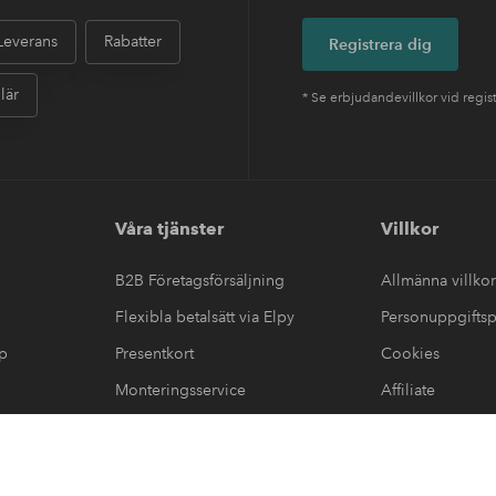
Leverans
Rabatter
Registrera dig
lär
* Se erbjudandevillkor vid regis
Våra tjänster
Villkor
B2B Företagsförsäljning
Allmänna villkor
Flexibla betalsätt via Elpy
Personuppgiftsp
up
Presentkort
Cookies
Monteringsservice
Affiliate
#yeshomeroom
görelse