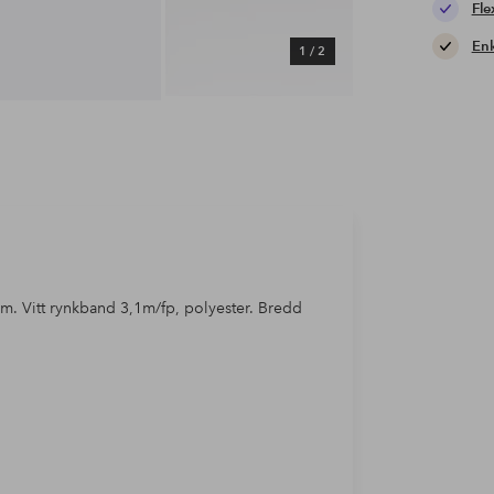
Fle
Enk
1
/
2
m. Vitt rynkband 3,1m/fp, polyester. Bredd