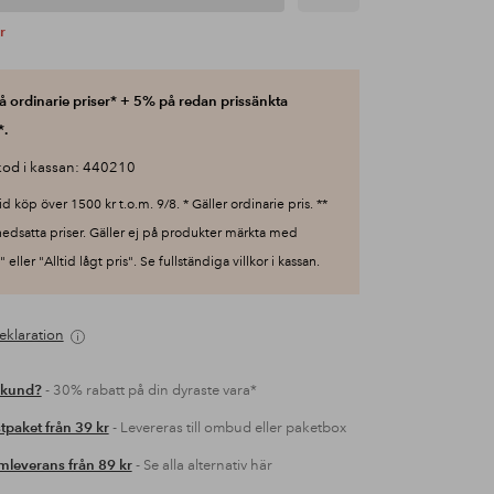
r
 ordinarie priser* + 5% på redan prissänkta
*.
od i kassan: 440210
id köp över 1500 kr t.o.m. 9/8. * Gäller ordinarie pris. **
nedsatta priser. Gäller ej på produkter märkta med
 eller "Alltid lågt pris". Se fullständiga villkor i kassan.
eklaration
 kund?
- 30% rabatt på din dyraste vara*
tpaket från 39 kr
- Levereras till ombud eller paketbox
leverans från 89 kr
- Se alla alternativ här