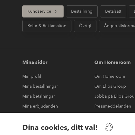
Kundservice
Beställning
Betalsätt
Retur & Reklamation
Övrigt
Ångerrättsformu
Mina sidor
Om Homeroom
Min profil
Om Homeroom
Mina beställningar
Om Ellos Group
Mina betalningar
Jobba på Ellos Gro
Mina erbjudanden
Pressmeddelanden
Mina returer
Hållbarhet
Dina cookies, ditt val!
Tillgänglighetsredo