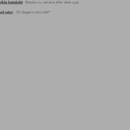
xibla betalsätt
- Betala nu, senare eller dela upp
el retur
- 30 dagars returrätt*