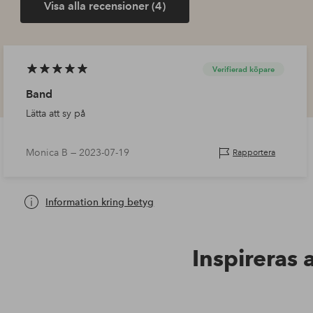
Visa alla recensioner (4)
Verifierad köpare
Band
Lätta att sy på
Monica B —
2023-07-19
Rapportera
Information kring betyg
Inspireras 