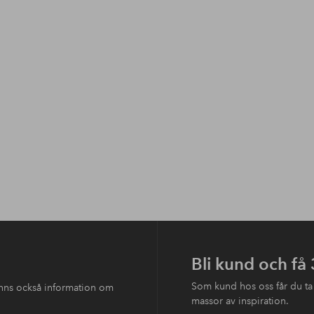
Bli kund och få
Som kund hos oss får du ta
finns också information om
massor av inspiration.