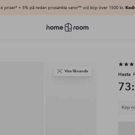
e priser* + 5% på redan prissänkta varor** vid köp över 1500 kr.
Kod
Homeroom
–
Allt
för
hemmet
till
lågt
pris
Visa liknande
Hasta
R
73:
Köp nu