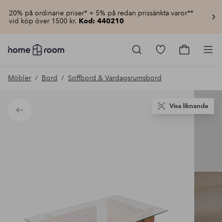
20% på ordinarie priser* + 5% på redan prissänkta varor**
vid köp över 1500 kr.
Kod: 440210
Homeroom
–
Gå
Gå
Pro
Allt
till
till
för
favoritmarkerad
kundvagn
Möbler
Bord
Soffbord & Vardagsrumsbord
hemmet
produkter
till
lågt
pris
Visa liknande
Tillbaka