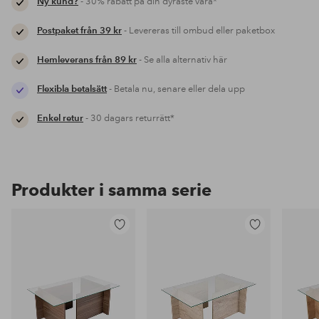
Ny kund?
- 30% rabatt på din dyraste vara*
Postpaket från 39 kr
- Levereras till ombud eller paketbox
Hemleverans från 89 kr
- Se alla alternativ här
Flexibla betalsätt
- Betala nu, senare eller dela upp
Enkel retur
- 30 dagars returrätt*
Produkter i samma serie
Lägg
Lägg
till
till
i
i
favoriter
favoriter