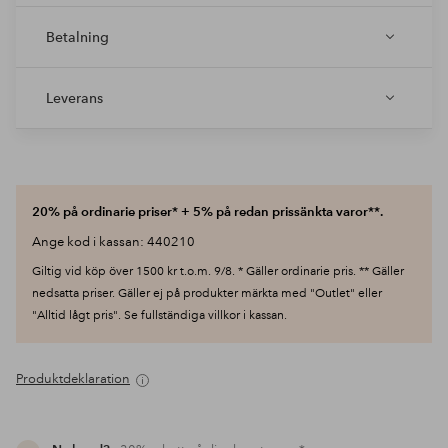
Betalning
Leverans
20% på ordinarie priser* + 5% på redan prissänkta varor**.
Ange kod i kassan: 440210
Giltig vid köp över 1500 kr t.o.m. 9/8. * Gäller ordinarie pris. ** Gäller
nedsatta priser. Gäller ej på produkter märkta med "Outlet" eller
"Alltid lågt pris". Se fullständiga villkor i kassan.
Produktdeklaration