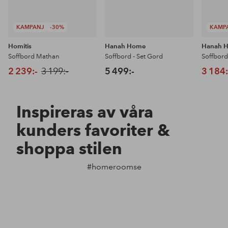
KAMPANJ
-30%
KAMP
Homitis
Hanah Home
Hanah 
Soffbord Mathan
Soffbord - Set Gord
Soffbor
2 239:-
3 199:-
5 499:-
3 184:
Inspireras av våra
kunders favoriter &
shoppa stilen
#homeroomse