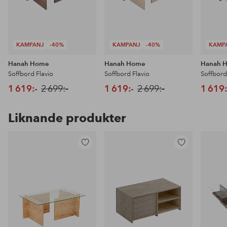
KAMPANJ
-40%
KAMPANJ
-40%
KAMP
Hanah Home
Hanah Home
Hanah 
Soffbord Flavio
Soffbord Flavio
Soffbord
1 619:-
2 699:-
1 619:-
2 699:-
1 619:
Liknande produkter
Lägg
Lägg
till
till
i
i
favoriter
favoriter