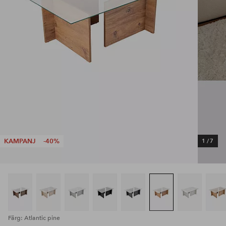
KAMPANJ
-40%
1
/
7
Färg: Atlantic pine