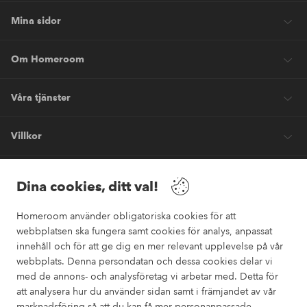
Mina sidor
Om Homeroom
Våra tjänster
Villkor
Vänner
Dina cookies, ditt val!
Homeroom använder obligatoriska cookies för att
webbplatsen ska fungera samt cookies för analys, anpassat
innehåll och för att ge dig en mer relevant upplevelse på vår
webbplats. Denna persondatan och dessa cookies delar vi
Säkra betalningar
med de annons- och analysföretag vi arbetar med. Detta för
Vill du veta mer om
våra betalalternativ
?
att analysera hur du använder sidan samt i främjandet av vår
marknadsföring så att du kan få mer personanpassade