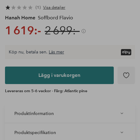
1
Visa detaljer
Hanah Home
Soffbord Flavio
1 619:-
2 699:-
Köp nu, betala sen.
Läs mer
Lägg i
varukorgen
Lägg i varukorgen
Levereras om 5-6 veckor - Färg: Atlantic pine
Produktinformation
Produktspecifikation