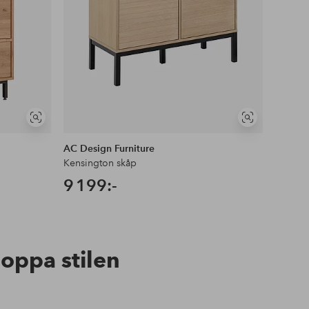
Visa
Visa
liknande
liknande
AC Design Furniture
Hanah
Kensington skåp
Avlastn
9 199:-
2 89
hoppa stilen