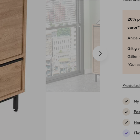
20% på
varor*
Ange k
Giltig v
Nästa
Gäller 
produkt
"Outlet"
Produktd
Ny
Pos
Hem
Fle