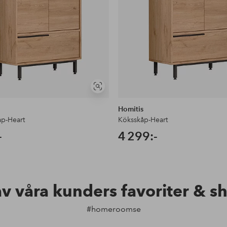
Visa
liknande
Homitis
p-Heart
Köksskåp-Heart
-
4 299:-
av våra kunders favoriter & s
#homeroomse