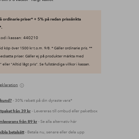
 ordinarie priser* + 5% på redan prissänkta
*.
od i kassan: 440210
id köp över 1500 kr t.o.m. 9/8. * Gäller ordinarie pris. **
nedsatta priser. Gäller ej på produkter märkta med
 eller "Alltid lågt pris". Se fullständiga villkor i kassan.
eklaration
 kund?
- 30% rabatt på din dyraste vara*
tpaket från 39 kr
- Levereras till ombud eller paketbox
leverans från 89 kr
- Se alla alternativ här
xibla betalsätt
- Betala nu, senare eller dela upp