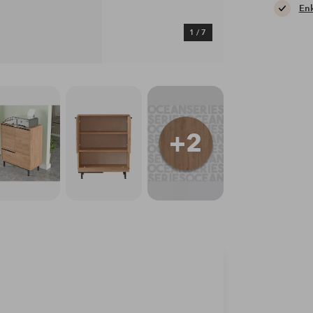
Enk
1
/
7
+2