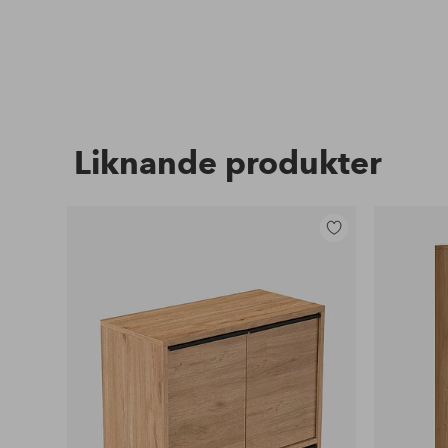
Liknande produkter
Lägg
till
i
favoriter