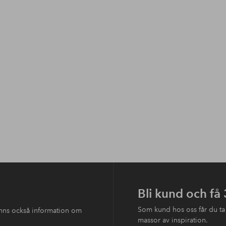
Bli kund och få
Som kund hos oss får du ta
finns också information om
massor av inspiration.