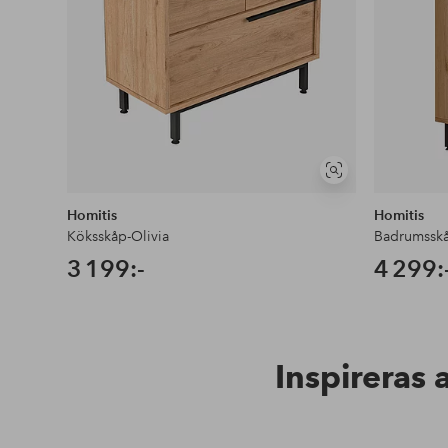
Visa
liknande
Homitis
Homitis
Köksskåp-Olivia
Badrumsskå
3 199:-
4 299:
Inspireras 