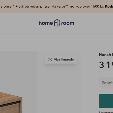
e priser* + 5% på redan prissänkta varor** vid köp över 1500 kr.
Kod
Homeroom
–
Allt
för
hemmet
till
lågt
pris
Hanah
Visa liknande
3 1
Räntefri
Levereras