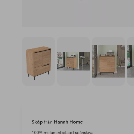
Skåp
från
Hanah Home
100% melaminbelagd spånskiva