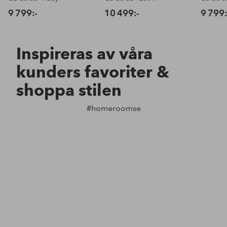
9 799:-
10 499:-
9 799:
Inspireras av våra
kunders favoriter &
shoppa stilen
#homeroomse