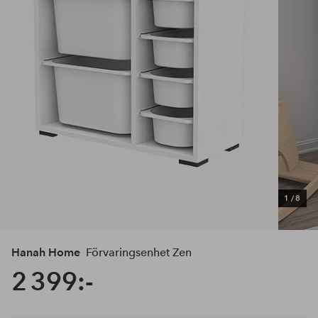
1
/
8
Hanah Home
Förvaringsenhet Zen
2 399:-