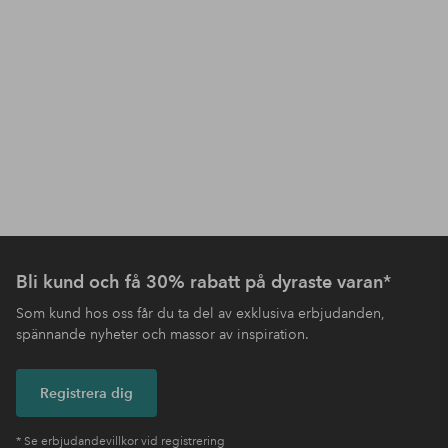
Bli kund och få 30% rabatt på dyraste varan*
Som kund hos oss får du ta del av exklusiva erbjudanden,
spännande nyheter och massor av inspiration.
Registrera dig
* Se erbjudandevillkor vid registrering