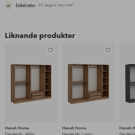
Enkel retur
- 30 dagars returrätt*
Liknande produkter
Lägg
Lägg
till
till
i
i
favoriter
favoriter
Hanah Home
Hanah Home
Hanah 
Garderob - Abby
Garderob - Lowri
Gardero