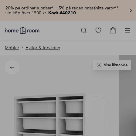
20% på ordinarie priser* + 5% på redan prissänkta varor**
vid köp över 1500 kr.
Kod: 440210
Homeroom
–
Gå
Gå
Pro
Allt
till
till
för
favoritmarkerad
kundvagn
Möbler
Hyllor & förvaring
hemmet
produkter
till
lågt
pris
Visa liknande
Tillbaka