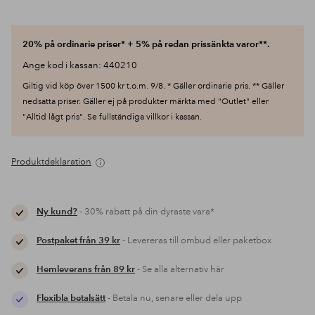
20% på ordinarie priser* + 5% på redan prissänkta varor**.
Ange kod i kassan: 440210
Giltig vid köp över 1500 kr t.o.m. 9/8. * Gäller ordinarie pris. ** Gäller
nedsatta priser. Gäller ej på produkter märkta med "Outlet" eller
"Alltid lågt pris". Se fullständiga villkor i kassan.
Produktdeklaration
Ny kund?
- 30% rabatt på din dyraste vara*
Postpaket från 39 kr
- Levereras till ombud eller paketbox
Hemleverans från 89 kr
- Se alla alternativ här
Flexibla betalsätt
- Betala nu, senare eller dela upp