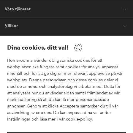
Våra tjänster
Villkor
Vänner
Dina cookies, ditt val!
Homeroom använder obligatoriska cookies för att
webbplatsen ska fungera samt cookies för analys, anpassat
innehåll och för att ge dig en mer relevant upplevelse på vår
webbplats. Denna persondatan och dessa cookies delar vi
Säkra betalningar
med de annons- och analysföretag vi arbetar med. Detta för
Vill du veta mer om
våra betalalternativ
?
att analysera hur du använder sidan samt i främjandet av vår
marknadsföring så att du kan få mer personanpassade
elpy
annonser. Genom att klicka Acceptera samtycker du till vår
användning av cookies. Du kan anpassa dina val under
Inställningar och läsa mer i vår
cookie-policy
.
Sverige - Välj land