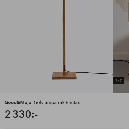
1
/
7
Good&Mojo
Golvlampa rak Bhutan
2 330:-