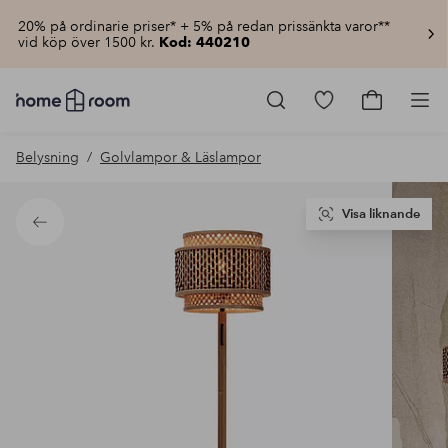
20% på ordinarie priser* + 5% på redan prissänkta varor**
vid köp över 1500 kr.
Kod: 440210
Homeroom
–
Gå
Gå
Pro
Allt
till
till
för
favoritmarkerad
kundvagn
Belysning
Golvlampor & Läslampor
hemmet
produkter
till
lågt
pris
Visa liknande
Tillbaka