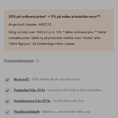
20% på ordinarie priser* + 5% på redan prissänkta varor**.
Ange kod i kassan: 440210
Giltig vid köp över 1500 kr t.o.m. 9/8. * Gäller ordinarie pris. ** Gäller
nedsatta priser. Gäller ej på produkter märkta med "Outlet" eller
"Alltid lågt pris". Se fullständiga villkor i kassan.
Produktdeklaration
Ny kund?
- 30% rabatt på din dyraste vara*
Postpaket från 39 kr
- Levereras till ombud eller paketbox
Hemleverans från 89 kr
- Se alla alternativ här
Flexibla betalsätt
- Betala nu, senare eller dela upp