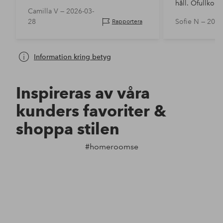
håll. Ofullkoml
Camilla V —
2026-03-
syntes och när 
28
Sofie N —
2025
Rapportera
lamporna så hö
utan föll…
Information kring betyg
Inspireras av våra
kunders favoriter &
shoppa stilen
#homeroomse