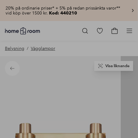
20% på ordinarie priser* + 5% på redan prissänkta varor**
vid köp över 1500 kr.
Kod: 440210
Homeroom
–
Gå
Gå
Pro
Allt
till
till
för
favoritmarkerad
kundvagn
Belysning
Vägglampor
hemmet
produkter
till
lågt
pris
Visa liknande
Tillbaka