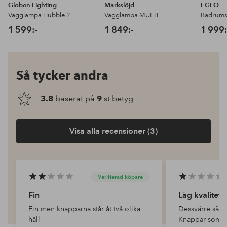
Globen Lighting
Markslöjd
EGLO
Vägglampa Hubble 2
Vägglampa MULTI
Badrums
1 599:-
1 849:-
1 999:
Så tycker andra
3.8
baserat på
9
st betyg
Visa alla recensioner (3)
Verifierad köpare
Fin
Låg kvalitet
Fin men knapparna står åt två olika
Dessvärre sämre
håll
Knappar som tä