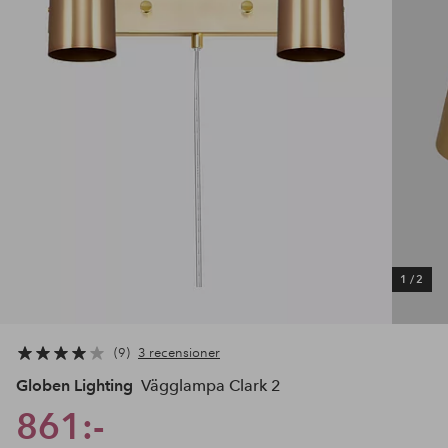
1
/
2
9
3 recensioner
Globen Lighting
Vägglampa Clark 2
861:-