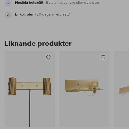
Flexibla betalsätt
- Betala nu, senare eller dela upp
Enkel retur
- 30 dagars returrätt*
Liknande produkter
Lägg
Lägg
till
till
i
i
favoriter
favoriter