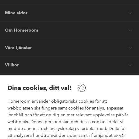
Mina sidor
Om Homeroom
Våra tjänster
Villkor
Vänner
Dina cookies, ditt val!
Homeroom använder obligatoriska cookies för att
webbplatsen ska fungera samt cookies för analys, anpassat
innehåll och för att ge dig en mer relevant upplevelse på vår
webbplats. Denna persondatan och dessa cookies delar vi
Säkra betalningar
med de annons- och analysföretag vi arbetar med. Detta för
Vill du veta mer om
våra betalalternativ
?
att analysera hur du använder sidan samt i främjandet av vår