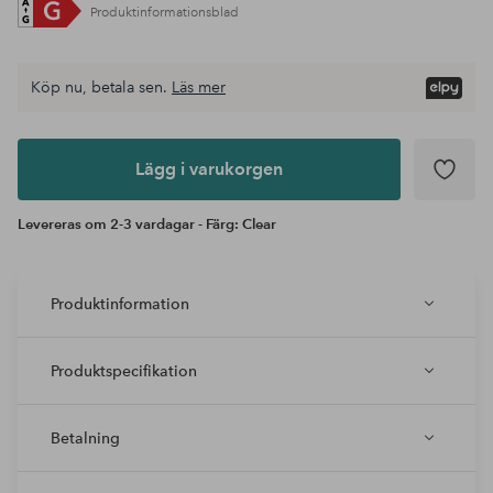
Produktinformationsblad
Köp nu, betala sen.
Läs mer
Lägg i
varukorgen
Lägg i varukorgen
Levereras om 2-3 vardagar - Färg: Clear
Produktinformation
Produktspecifikation
Betalning