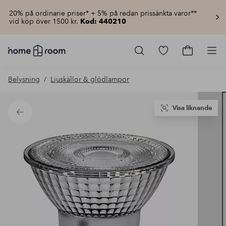
20% på ordinarie priser* + 5% på redan prissänkta varor**
vid köp över 1500 kr.
Kod: 440210
Homeroom
–
Gå
Gå
Pro
Allt
till
till
för
favoritmarkerad
kundvagn
Belysning
Ljuskällor & glödlampor
hemmet
produkter
till
lågt
pris
Visa liknande
Tillbaka