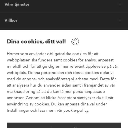
Våra tjänster
Villkor
Vänner
Dina cookies, ditt val!
Homeroom använder obligatoriska cookies för att
webbplatsen ska fungera samt cookies för analys, anpassat
innehåll och för att ge dig en mer relevant upplevelse på vår
webbplats. Denna persondatan och dessa cookies delar vi
Säkra betalningar
med de annons- och analysföretag vi arbetar med. Detta för
Vill du veta mer om
våra betalalternativ
?
att analysera hur du använder sidan samt i främjandet av vår
marknadsföring så att du kan få mer personanpassade
elpy
annonser. Genom att klicka Acceptera samtycker du till vår
användning av cookies. Du kan anpassa dina val under
Inställningar och läsa mer i vår
cookie-policy
.
Sverige - Välj land