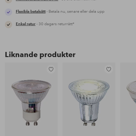
Flexibla betalsätt
- Betala nu, senare eller dela upp
Enkel retur
- 30 dagars returrätt*
Liknande produkter
Lägg
Lägg
till
till
i
i
favoriter
favoriter