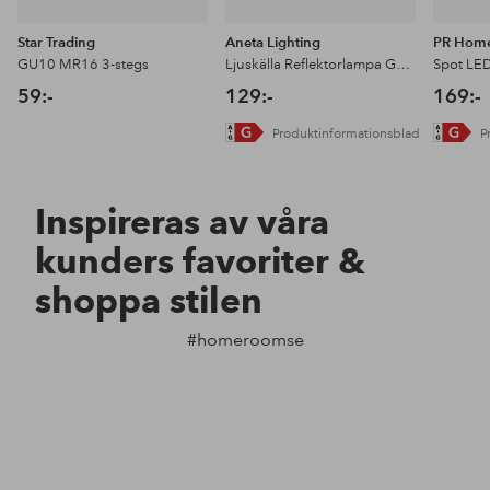
Star Trading
Aneta Lighting
PR Hom
GU10 MR16 3-stegs
Ljuskälla Reflektorlampa GU10 LED
59:-
129:-
169:-
Produktinformationsblad
P
Inspireras av våra
kunders favoriter &
shoppa stilen
#homeroomse