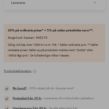
Leverans
20% på ordinarie priser* + 5% på redan prissänkta varor**.
Ange kod i kassan: 440210
Giltig vid köp över 1500 kr t.o.m. 9/8. * Gäller ordinarie pris. ** Gäller
nedsatta priser. Gäller ej på produkter märkta med "Outlet" eller
"Alltid lågt pris". Se fullständiga villkor i kassan.
Produktdeklaration
Ny kund?
- 30% rabatt på din dyraste vara*
Postpaket från 39 kr
- Levereras till ombud eller paketbox
Hemleverans från 89 kr
- Se alla alternativ här