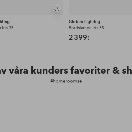
Visa
liknande
hting
Globen Lighting
Iris 35
Bordslampa Iris 35
-
2 399:-
av våra kunders favoriter & s
#homeroomse