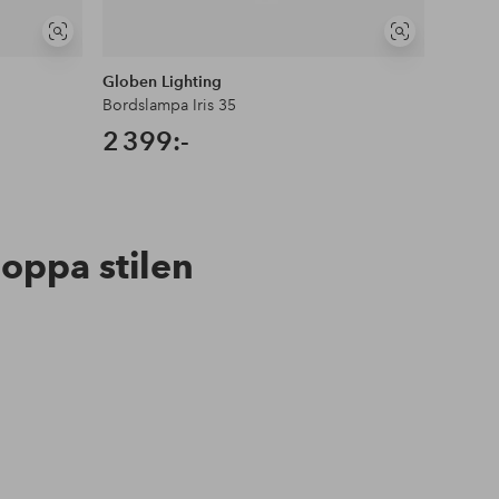
Visa
Visa
liknande
liknande
Globen Lighting
Ellos 
Bordslampa Iris 35
Bordsl
2 399:-
1 19
hoppa stilen