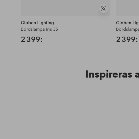
Visa
liknande
Globen Lighting
Globen Lig
Bordslampa Iris 35
Bordslampa 
2 399:-
2 399:
Inspireras 