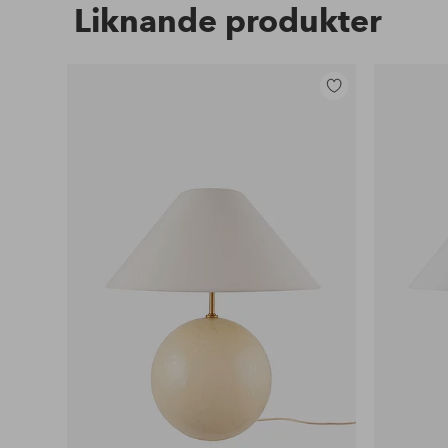
Liknande produkter
Lägg
till
i
favoriter