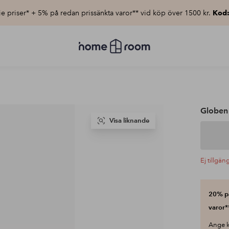
e priser* + 5% på redan prissänkta varor** vid köp över 1500 kr.
Kod
Homeroom
–
Allt
för
hemmet
till
lågt
pris
Globen 
Visa liknande
Ej tillgän
20% på
varor*
Ange k