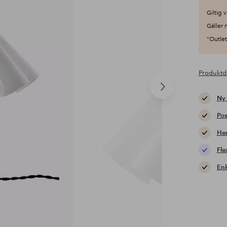
Giltig v
Gäller 
"Outlet"
Produktd
Nästa
Ny
produkt
Pos
Hem
Fle
Enk