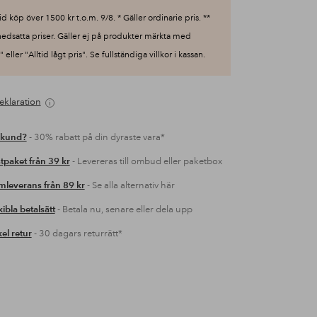
id köp över 1500 kr t.o.m. 9/8. * Gäller ordinarie pris. **
nedsatta priser. Gäller ej på produkter märkta med
 eller "Alltid lågt pris". Se fullständiga villkor i kassan.
eklaration
 kund?
- 30% rabatt på din dyraste vara*
tpaket från 39 kr
- Levereras till ombud eller paketbox
leverans från 89 kr
- Se alla alternativ här
xibla betalsätt
- Betala nu, senare eller dela upp
el retur
- 30 dagars returrätt*