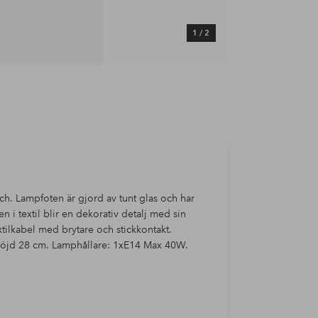
1
/
2
h. Lampfoten är gjord av tunt glas och har
i textil blir en dekorativ detalj med sin
tilkabel med brytare och stickkontakt.
höjd 28 cm. Lamphållare: 1xE14 Max 40W.