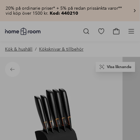
20% på ordinarie priser* + 5% på redan prissänkta varor**
vid köp över 1500 kr.
Kod: 440210
Homeroom
–
Gå
Gå
Pro
Allt
till
till
för
favoritmarkerad
kundvagn
Kök & hushåll
Köksknivar & tillbehör
hemmet
produkter
till
lågt
pris
Visa liknande
Tillbaka