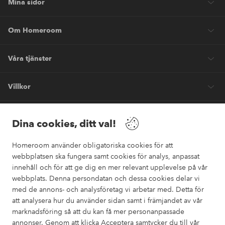
Mina sidor
Om Homeroom
Våra tjänster
Villkor
Vänner
Dina cookies, ditt val!
Homeroom använder obligatoriska cookies för att
webbplatsen ska fungera samt cookies för analys, anpassat
innehåll och för att ge dig en mer relevant upplevelse på vår
webbplats. Denna persondatan och dessa cookies delar vi
Säkra betalningar
med de annons- och analysföretag vi arbetar med. Detta för
Vill du veta mer om
våra betalalternativ
?
att analysera hur du använder sidan samt i främjandet av vår
marknadsföring så att du kan få mer personanpassade
elpy
annonser. Genom att klicka Acceptera samtycker du till vår