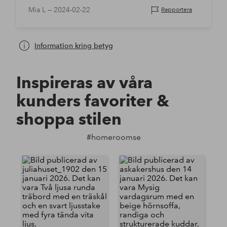
Mia L —
2024-02-22
Rapportera
Information kring betyg
Inspireras av våra
kunders favoriter &
shoppa stilen
#homeroomse