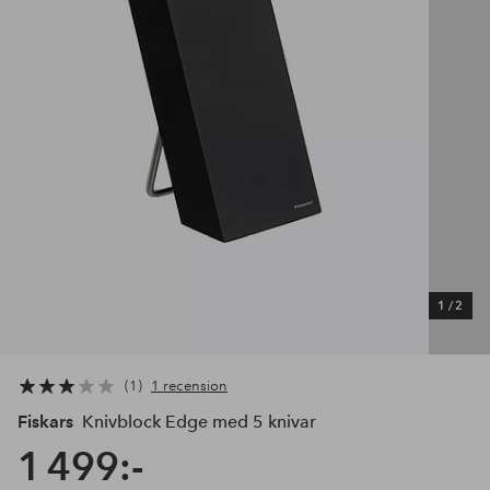
1
/
2
1
1 recension
Fiskars
Knivblock Edge med 5 knivar
1 499:-