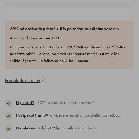
20% på ordinarie priser* + 5% på redan prissänkta varor**.
Ange kod i kassan: 440210
Giltig vid köp över 1500 kr t.o.m. 9/8. * Gäller ordinarie pris. ** Gäller
nedsatta priser. Gäller ej på produkter märkta med "Outlet" eller
"Alltid lågt pris". Se fullständiga villkor i kassan.
Produktdeklaration
Ny kund?
- 30% rabatt på din dyraste vara*
Postpaket från 39 kr
- Levereras till ombud eller paketbox
Hemleverans från 89 kr
- Se alla alternativ här