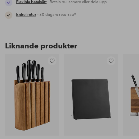
Flexibla betalsätt
- Betala nu, senare eller dela upp
Enkel retur
- 30 dagars returrätt*
Liknande produkter
Lägg
Lägg
till
till
i
i
favoriter
favoriter