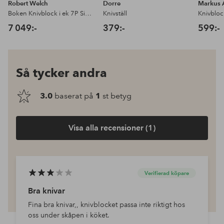
Robert Welch
Dorre
Markus 
Boken Knivblock i ek 7P Signature
Knivställ
7 049:-
379:-
599:-
Så tycker andra
3.0
baserat på
1
st betyg
Visa alla recensioner (1)
Verifierad köpare
Bra knivar
Fina bra knivar,, knivblocket passa inte riktigt hos
oss under skåpen i köket.