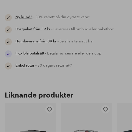
Ny kund?
- 30% rabatt på din dyraste vara*
Postpaket från 39 kr
- Levereras till ombud eller paketbox
Hemleverans från 89 kr
- Se alla alternativ här
Flexibla betalsätt
- Betala nu, senare eller dela upp
Enkel retur
- 30 dagars returrätt*
Liknande produkter
Lägg
Lägg
till
till
i
i
favoriter
favoriter