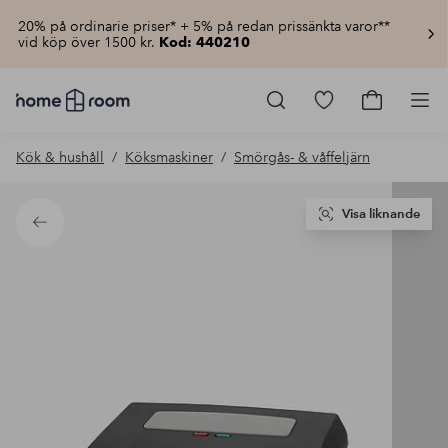
20% på ordinarie priser* + 5% på redan prissänkta varor**
vid köp över 1500 kr.
Kod: 440210
Homeroom
–
Gå
Gå
Pro
Allt
till
till
för
favoritmarkerad
kundvagn
Kök & hushåll
Köksmaskiner
Smörgås- & våffeljärn
hemmet
produkter
till
lågt
pris
Visa liknande
Tillbaka