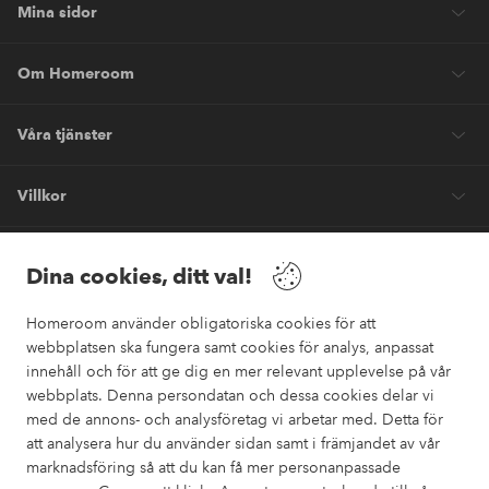
Mina sidor
Om Homeroom
Våra tjänster
Villkor
Vänner
Dina cookies, ditt val!
Homeroom använder obligatoriska cookies för att
webbplatsen ska fungera samt cookies för analys, anpassat
innehåll och för att ge dig en mer relevant upplevelse på vår
webbplats. Denna persondatan och dessa cookies delar vi
Säkra betalningar
med de annons- och analysföretag vi arbetar med. Detta för
Vill du veta mer om
våra betalalternativ
?
att analysera hur du använder sidan samt i främjandet av vår
marknadsföring så att du kan få mer personanpassade
elpy