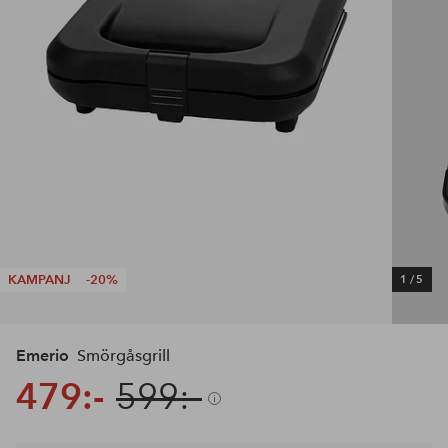
KAMPANJ
-20%
1
/
5
Emerio
Smörgåsgrill
479:-
599:-