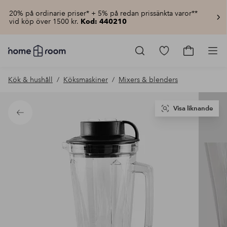
20% på ordinarie priser* + 5% på redan prissänkta varor**
vid köp över 1500 kr.
Kod: 440210
Homeroom
–
Gå
Gå
Pro
Allt
till
till
för
favoritmarkerad
kundvagn
Kök & hushåll
Köksmaskiner
Mixers & blenders
hemmet
produkter
till
lågt
pris
Visa liknande
Tillbaka