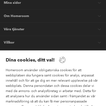
Mina sidor
Om Homeroom
Våra tjänster
Villkor
Vänner
Dina cookies, ditt val!
Homeroom använder obligatoriska cookies för att
webbplatsen ska fungera samt cookies för analys, anpassat
innehåll och för att ge dig en mer relevant upplevelse på vår
webbplats. Denna persondatan och dessa cookies delar vi
Säkra betalningar
med de annons- och analysföretag vi arbetar med. Detta för
Vill du veta mer om
våra betalalternativ
?
att analysera hur du använder sidan samt i främjandet av vår
marknadsföring så att du kan få mer personanpassade
elpy