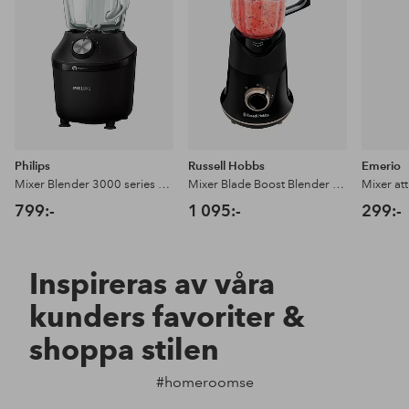
Philips
Russell Hobbs
Emerio
Mixer Blender 3000 series HR2291
Mixer Blade Boost Blender 26710-56
Mixer at
799:-
1 095:-
299:-
Inspireras av våra
kunders favoriter &
shoppa stilen
#homeroomse