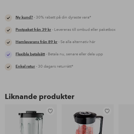
Ny kund?
- 30% rabatt på din dyraste vara*
Postpaket från 39 kr
- Levereras till ombud eller paketbox
Hemleverans från 89 kr
- Se alla alternativ här
Flexibla betalsätt
- Betala nu, senare eller dela upp
Enkel retur
- 30 dagars returrätt*
Liknande produkter
Lägg
Lägg
till
till
i
i
favoriter
favoriter