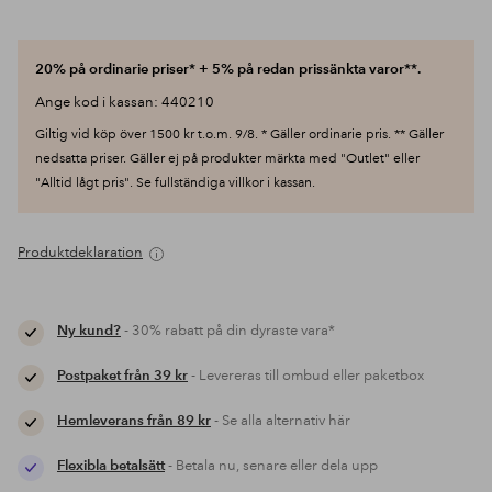
20% på ordinarie priser* + 5% på redan prissänkta varor**.
Ange kod i kassan: 440210
Giltig vid köp över 1500 kr t.o.m. 9/8. * Gäller ordinarie pris. ** Gäller
nedsatta priser. Gäller ej på produkter märkta med "Outlet" eller
"Alltid lågt pris". Se fullständiga villkor i kassan.
Produktdeklaration
Ny kund?
- 30% rabatt på din dyraste vara*
Postpaket från 39 kr
- Levereras till ombud eller paketbox
Hemleverans från 89 kr
- Se alla alternativ här
Flexibla betalsätt
- Betala nu, senare eller dela upp