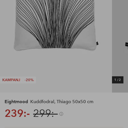
KAMPANJ
-20%
1
/
2
Eightmood
Kuddfodral, Thiago 50x50 cm
239:-
299:-