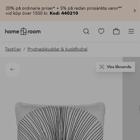
20% på ordinarie priser* + 5% på redan prissänkta varor**
vid köp över 1500 kr.
Kod: 440210
Homeroom
–
Gå
Gå
Pro
Allt
till
till
för
favoritmarkerad
kundvagn
Textilier
Prydnadskuddar & kuddfodral
hemmet
produkter
till
lågt
pris
Visa liknande
Tillbaka