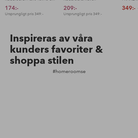
174:-
209:-
349:-
Ursprungligt pris
349:-
Ursprungligt pris
349:-
Inspireras av våra
kunders favoriter &
shoppa stilen
#homeroomse