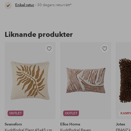
Enkel retur
- 30 dagars returrätt*
Liknande produkter
Lägg
Lägg
till
till
i
i
favoriter
favoriter
OUTLET
OUTLET
KAMP
Svanefors
Ellos Home
Jotex
Kuddfodral Plant 45x45 cm
Kuddfodral Raven
FRANZ k