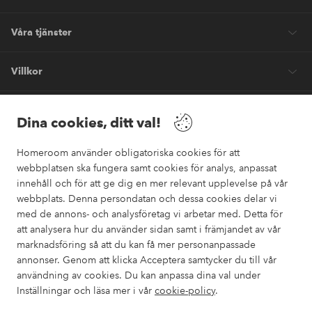
Våra tjänster
Villkor
Vänner
Dina cookies, ditt val!
Homeroom använder obligatoriska cookies för att
webbplatsen ska fungera samt cookies för analys, anpassat
innehåll och för att ge dig en mer relevant upplevelse på vår
webbplats. Denna persondatan och dessa cookies delar vi
Säkra betalningar
med de annons- och analysföretag vi arbetar med. Detta för
Vill du veta mer om
våra betalalternativ
?
att analysera hur du använder sidan samt i främjandet av vår
marknadsföring så att du kan få mer personanpassade
elpy
annonser. Genom att klicka Acceptera samtycker du till vår
användning av cookies. Du kan anpassa dina val under
Inställningar och läsa mer i vår
cookie-policy
.
Sverige - Välj land