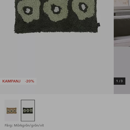
KAMPANJ
-20%
1
/
3
Färg: Mörkgrön/grön/vit