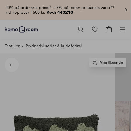
20% på ordinarie priser* + 5% på redan prissänkta varor**
vid köp över 1500 kr.
Kod: 440210
Homeroom
–
Gå
Gå
Pro
Allt
till
till
för
favoritmarkerad
kundvagn
Textilier
Prydnadskuddar & kuddfodral
hemmet
produkter
till
lågt
pris
Visa liknande
Tillbaka