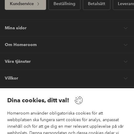
Kundservice
Beställning
Betalsätt
Leveran
Mina sidor
Om Homeroom
Våra tjänster
Villkor
Vänner
Dina cookies, ditt val!
Homeroom använder obligatoriska cookies för att
webbplatsen ska fungera samt cookies för analys, anpassat
innehåll och för att ge dig en mer relevant upplevelse på vår
webbplats. Denna persondatan och dessa cookies delar vi