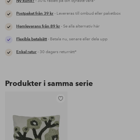
Ny kund?
- 30% rabatt på din dyraste vara*
Postpaket från 39 kr
- Levereras till ombud eller paketbox
Hemleverans från 89 kr
- Se alla alternativ här
Flexibla betalsätt
- Betala nu, senare eller dela upp
Enkel retur
- 30 dagars returrätt*
Produkter i samma serie
Lägg
till
i
favoriter