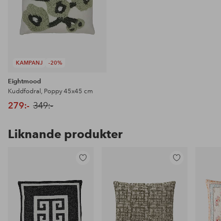
KAMPANJ
-20%
Eightmood
Kuddfodral, Poppy 45x45 cm
279:-
349:-
Liknande produkter
Lägg
Lägg
till
till
i
i
favoriter
favoriter