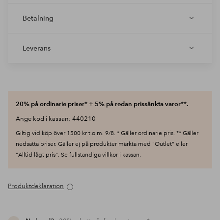
Betalning
Leverans
20% på ordinarie priser* + 5% på redan prissänkta varor**.
Ange kod i kassan: 440210
Giltig vid köp över 1500 kr t.o.m. 9/8. * Gäller ordinarie pris. ** Gäller
nedsatta priser. Gäller ej på produkter märkta med "Outlet" eller
"Alltid lågt pris". Se fullständiga villkor i kassan.
Produktdeklaration