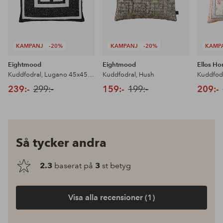
KAMPANJ
-20%
KAMPANJ
-20%
KAMP
Eightmood
Eightmood
Ellos H
Kuddfodral, Lugano 45x45 cm
Kuddfodral, Hush
239:-
299:-
159:-
199:-
209:-
Så tycker andra
2.3
baserat på
3
st betyg
Visa alla recensioner (1)