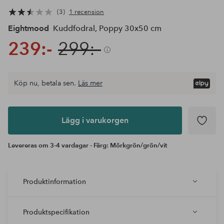
3
1 recension
Eightmood
Kuddfodral, Poppy 30x50 cm
239:-
299:-
Köp nu, betala sen.
Läs mer
Lägg i
varukorgen
Lägg i varukorgen
Levereras om 3-4 vardagar - Färg: Mörkgrön/grön/vit
Produktinformation
Produktspecifikation