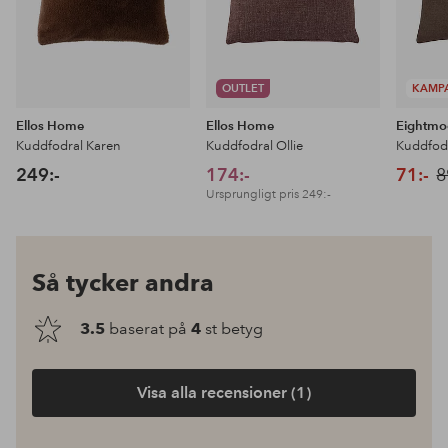
OUTLET
KAMP
Ellos Home
Ellos Home
Eightm
Kuddfodral Karen
Kuddfodral Ollie
Kuddfod
249:-
174:-
71:-
8
Ursprungligt pris
249:-
Så tycker andra
3.5
baserat på
4
st betyg
Visa alla recensioner (1)