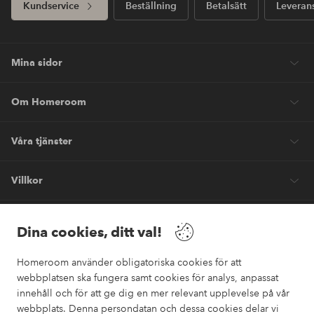
Kundservice
Beställning
Betalsätt
Leveran
Mina sidor
Om Homeroom
Våra tjänster
Villkor
Vänner
Dina cookies, ditt val!
Homeroom använder obligatoriska cookies för att
webbplatsen ska fungera samt cookies för analys, anpassat
innehåll och för att ge dig en mer relevant upplevelse på vår
webbplats. Denna persondatan och dessa cookies delar vi
Säkra betalningar