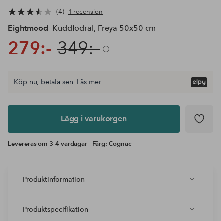
4
1 recension
Eightmood
Kuddfodral, Freya 50x50 cm
279:-
349:-
Köp nu, betala sen.
Läs mer
Lägg i
varukorgen
Lägg i varukorgen
Levereras om 3-4 vardagar - Färg: Cognac
Produktinformation
Produktspecifikation