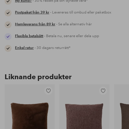
Ny kund?
- 30% rabatt på din dyraste vara*
Postpaket från 39 kr
- Levereras till ombud eller paketbox
Hemleverans från 89 kr
- Se alla alternativ här
Flexibla betalsätt
- Betala nu, senare eller dela upp
Enkel retur
- 30 dagars returrätt*
Liknande produkter
Lägg
Lägg
till
till
i
i
favoriter
favoriter