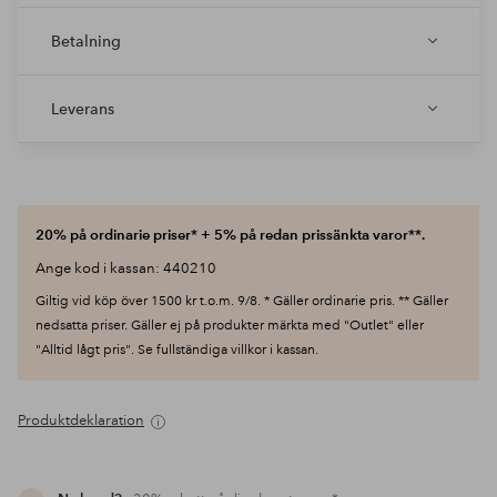
Betalning
Leverans
20% på ordinarie priser* + 5% på redan prissänkta varor**.
Ange kod i kassan: 440210
Giltig vid köp över 1500 kr t.o.m. 9/8. * Gäller ordinarie pris. ** Gäller
nedsatta priser. Gäller ej på produkter märkta med "Outlet" eller
"Alltid lågt pris". Se fullständiga villkor i kassan.
Produktdeklaration