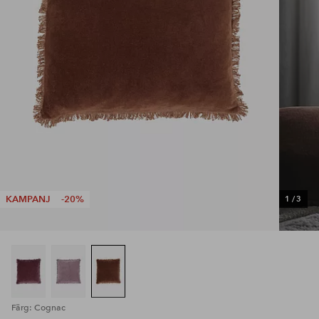
KAMPANJ
-20%
1
/
3
Färg: Cognac