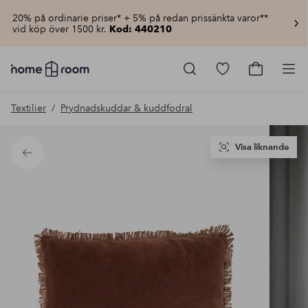
20% på ordinarie priser* + 5% på redan prissänkta varor**
vid köp över 1500 kr.
Kod: 440210
Homeroom
–
Gå
Gå
Pro
Allt
till
till
för
favoritmarkerad
kundvagn
Textilier
Prydnadskuddar & kuddfodral
hemmet
produkter
till
lågt
pris
Visa liknande
Tillbaka