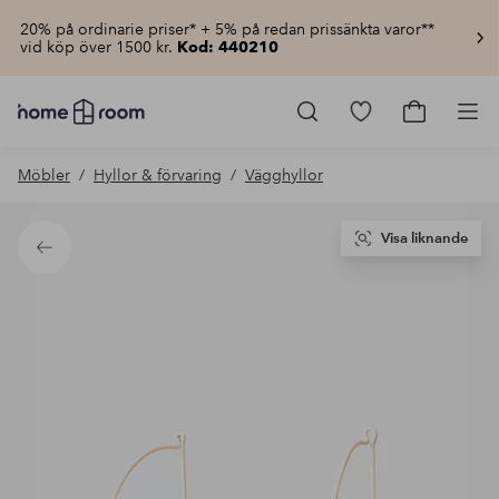
20% på ordinarie priser* + 5% på redan prissänkta varor**
vid köp över 1500 kr.
Kod: 440210
Homeroom
–
Gå
Gå
Pro
Allt
till
till
för
favoritmarkerad
kundvagn
Möbler
Hyllor & förvaring
Vägghyllor
hemmet
produkter
till
lågt
pris
Visa liknande
Tillbaka