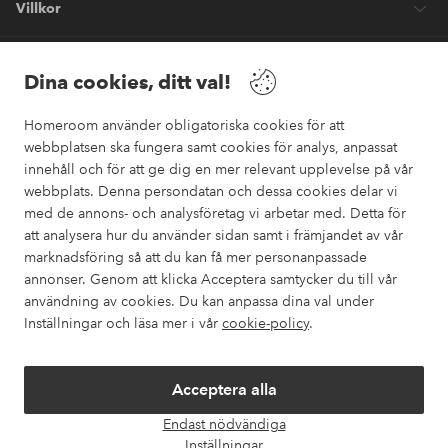
Villkor
Vänner
Dina cookies, ditt val!
Homeroom använder obligatoriska cookies för att
webbplatsen ska fungera samt cookies för analys, anpassat
innehåll och för att ge dig en mer relevant upplevelse på vår
webbplats. Denna persondatan och dessa cookies delar vi
Säkra betalningar
med de annons- och analysföretag vi arbetar med. Detta för
Vill du veta mer om
våra betalalternativ
?
att analysera hur du använder sidan samt i främjandet av vår
marknadsföring så att du kan få mer personanpassade
elpy
annonser. Genom att klicka Acceptera samtycker du till vår
användning av cookies. Du kan anpassa dina val under
Inställningar och läsa mer i vår
cookie-policy
.
Sverige - Välj land
Acceptera alla
Instagram
Facebook
Pinterest
Youtube
Endast nödvändiga
Öpp
Inställningar