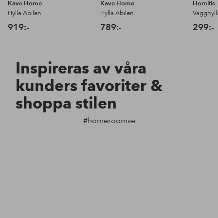
Kave Home
Kave Home
Homitis
Hylla Abilen
Hylla Abilen
Vägghyll
919:-
789:-
299:-
Inspireras av våra
kunders favoriter &
shoppa stilen
#homeroomse