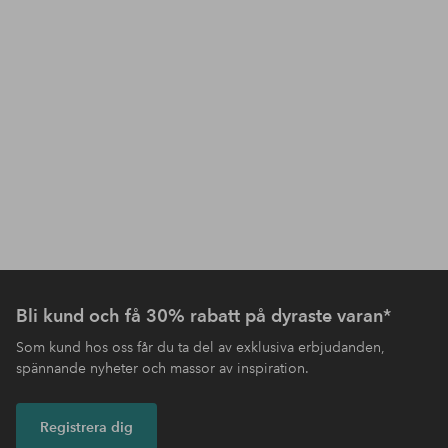
Bli kund och få 30% rabatt på dyraste varan*
Som kund hos oss får du ta del av exklusiva erbjudanden,
spännande nyheter och massor av inspiration.
Registrera dig