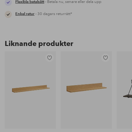
Flexibla betalsätt
- Betala nu, senare eller dela upp
Enkel retur
- 30 dagars returrätt*
Liknande produkter
Lägg
Lägg
till
till
i
i
favoriter
favoriter