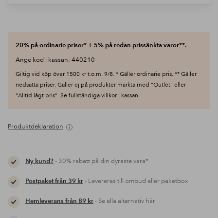
20% på ordinarie priser* + 5% på redan prissänkta varor**.
Ange kod i kassan: 440210
Giltig vid köp över 1500 kr t.o.m. 9/8. * Gäller ordinarie pris. ** Gäller
nedsatta priser. Gäller ej på produkter märkta med "Outlet" eller
"Alltid lågt pris". Se fullständiga villkor i kassan.
Produktdeklaration
Ny kund?
- 30% rabatt på din dyraste vara*
Postpaket från 39 kr
- Levereras till ombud eller paketbox
Hemleverans från 89 kr
- Se alla alternativ här