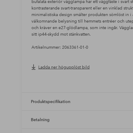
bufalata exteriör vägglampa har ett väggfäste i svart 
kontrasterande svart-transparent eller en vinklad stru
minimalistiska design smälter produkten sömlöst in 
välkomnande belysning till hemmets entréer och utep
och kräver en e27-glödlampa, som inte ingår. Väggla
sitt ip44-skydd mot stänkvatten.
Artikelnummer: 2063361-01-0
Ladda ner högupplöst bild
Produktspecifikation
Betalning