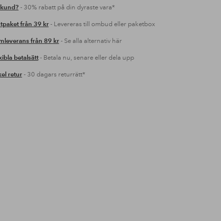
 kund?
- 30% rabatt på din dyraste vara*
tpaket från 39 kr
- Levereras till ombud eller paketbox
leverans från 89 kr
- Se alla alternativ här
xibla betalsätt
- Betala nu, senare eller dela upp
el retur
- 30 dagars returrätt*