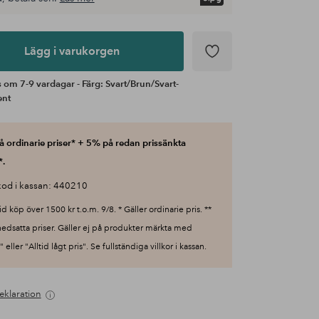
Lägg i varukorgen
 om 7-9 vardagar - Färg: Svart/Brun/Svart-
ent
 ordinarie priser* + 5% på redan prissänkta
*.
od i kassan: 440210
id köp över 1500 kr t.o.m. 9/8. * Gäller ordinarie pris. **
nedsatta priser. Gäller ej på produkter märkta med
 eller "Alltid lågt pris". Se fullständiga villkor i kassan.
eklaration