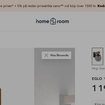
e priser* + 5% på redan prissänkta varor** vid köp över 1500 kr.
Kod
Homeroom
–
Allt
för
hemmet
till
lågt
pris
Visa liknande
Färg: Sva
EGLO
1 1
Köp nu