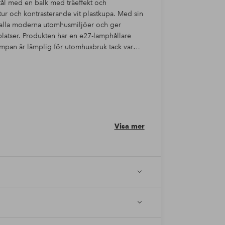
stål med en balk med träeffekt och
ktur och kontrasterande vit plastkupa. Med sin
i alla moderna utomhusmiljöer och ger
latser. Produkten har en e27-lamphållare
mpan är lämplig för utomhusbruk tack vare
Visa mer