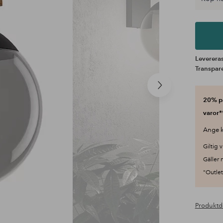
Levereras
Transpar
Nästa
produkt
20% på
varor*
Ange k
Giltig v
Gäller 
"Outlet"
Produktd