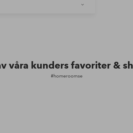
av våra kunders favoriter & s
#homeroomse