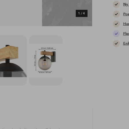
Ny
1
/
4
Pos
Hem
Fle
Enk