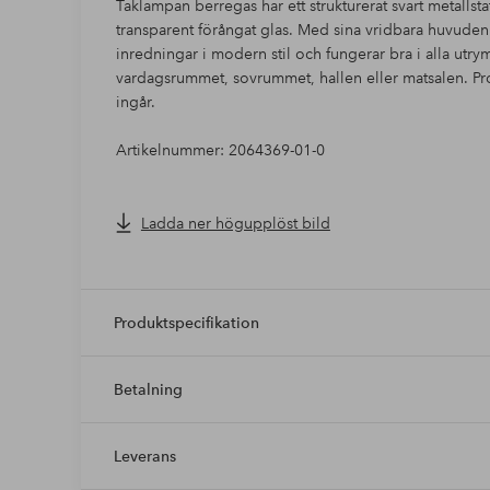
Taklampan berregas har ett strukturerat svart metallstat
transparent förångat glas. Med sina vridbara huvuden
inredningar i modern stil och fungerar bra i alla utry
vardagsrummet, sovrummet, hallen eller matsalen. P
ingår.
Artikelnummer: 2064369-01-0
Ladda ner högupplöst bild
Produktspecifikation
Betalning
Leverans