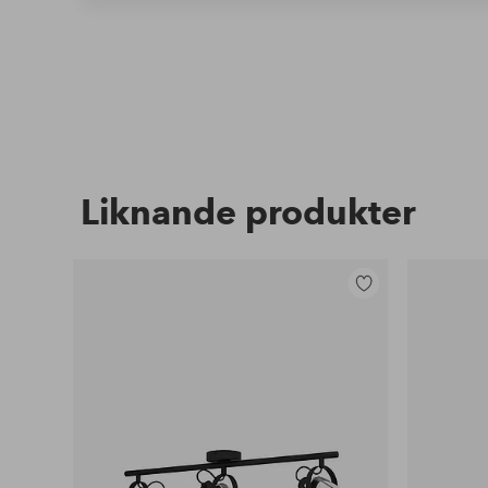
Liknande produkter
Lägg
till
i
favoriter