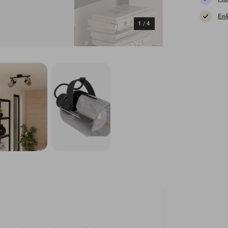
Enk
1
/
4