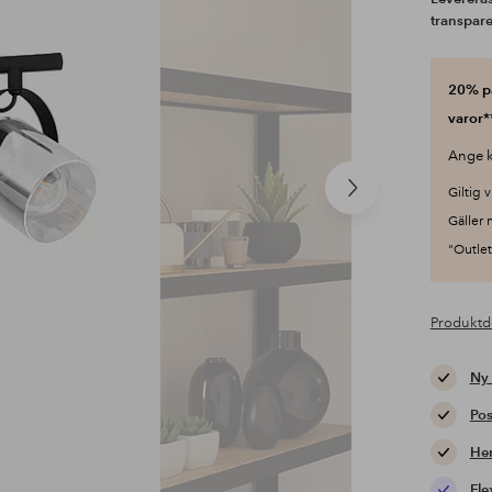
transpar
20% på
varor*
Ange k
Giltig v
Nästa
produkt
Gäller 
"Outlet"
Produktd
Ny
Pos
Hem
Fle