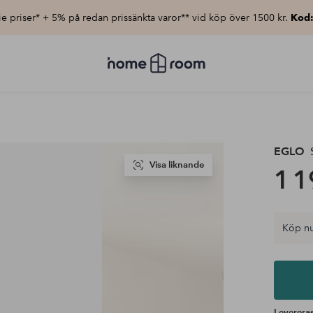
e priser* + 5% på redan prissänkta varor** vid köp över 1500 kr.
Kod
Homeroom
–
Allt
för
hemmet
till
lågt
pris
EGLO
S
Visa liknande
1 1
Köp nu
Levereras