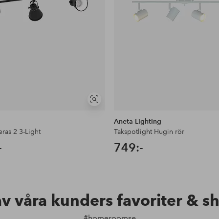
Visa
liknande
Aneta Lighting
eras 2 3-Light
Takspotlight Hugin rör
-
749:-
av våra kunders favoriter & s
#homeroomse