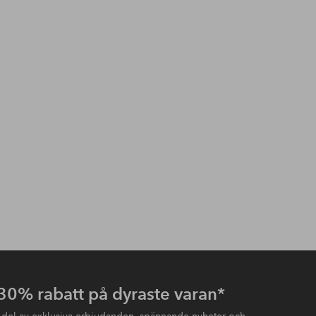
 30% rabatt på dyraste varan*
 del av exklusiva erbjudanden, spännande nyheter och