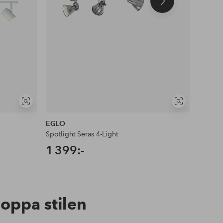
Nästa
produkt
Visa
Visa
liknande
liknande
EGLO
EGLO
Spotlight Seras 4-Light
Spotlig
1 399:-
1 09
hoppa stilen