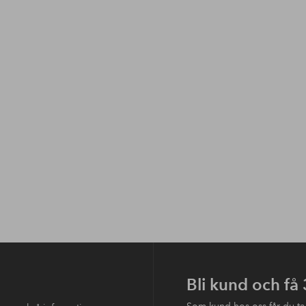
Bli kund och få
Som kund hos oss får du ta