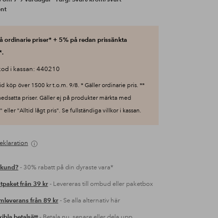
ent
 ordinarie priser* + 5% på redan prissänkta
*.
od i kassan: 440210
id köp över 1500 kr t.o.m. 9/8. * Gäller ordinarie pris. **
nedsatta priser. Gäller ej på produkter märkta med
 eller "Alltid lågt pris". Se fullständiga villkor i kassan.
eklaration
 kund?
- 30% rabatt på din dyraste vara*
tpaket från 39 kr
- Levereras till ombud eller paketbox
leverans från 89 kr
- Se alla alternativ här
xibla betalsätt
- Betala nu, senare eller dela upp