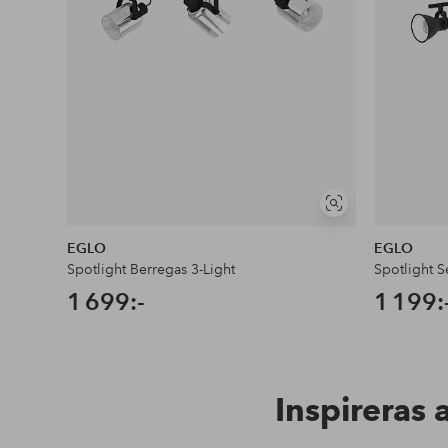
Visa
liknande
EGLO
EGLO
Spotlight Berregas 3-Light
Spotlight S
1 699:-
1 199:
Inspireras 