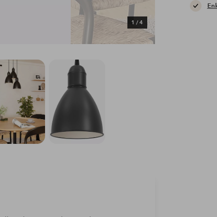
Enk
1
/
4