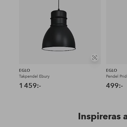
Visa
liknande
EGLO
EGLO
Takpendel Ebury
Pendel Prid
1 459:-
499:-
Inspireras 