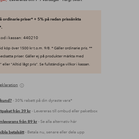
 ordinarie priser* + 5% på redan prissänkta
*.
od i kassan: 440210
id köp över 1500 kr t.o.m. 9/8. * Gäller ordinarie pris. **
nedsatta priser. Gäller ej på produkter märkta med
 eller "Alltid lågt pris". Se fullständiga villkor i kassan.
eklaration
 kund?
- 30% rabatt på din dyraste vara*
tpaket från 39 kr
- Levereras till ombud eller paketbox
leverans från 89 kr
- Se alla alternativ här
xibla betalsätt
- Betala nu, senare eller dela upp