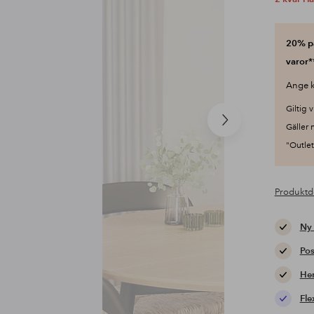
20% på
varor*
Ange k
Giltig v
Nästa
Gäller 
produkt
"Outlet"
Produktd
Ny
Pos
Hem
Fle