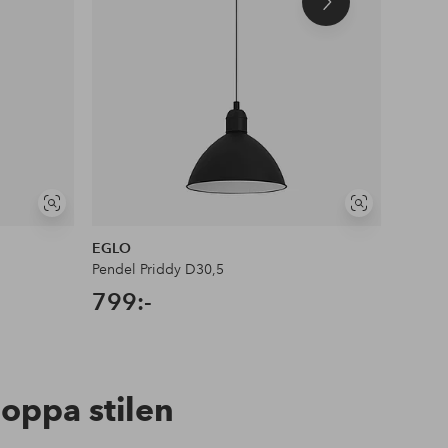
Nästa
produkt
Visa
Visa
liknande
liknande
EGLO
Marksl
Pendel Priddy D30,5
Pendel 
799:-
1 79
hoppa stilen