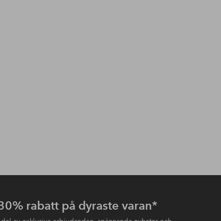
 30% rabatt på dyraste varan*
 del av exklusiva erbjudanden, spännande nyheter och