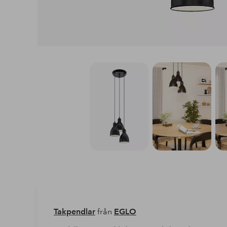
Takpendlar
från
EGLO