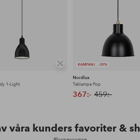
KAMPANJ
-20%
Visa
liknande
Nordlux
dy 1-Light
Taklampa Pop
367:-
459:-
av våra kunders favoriter & s
#homeroomse