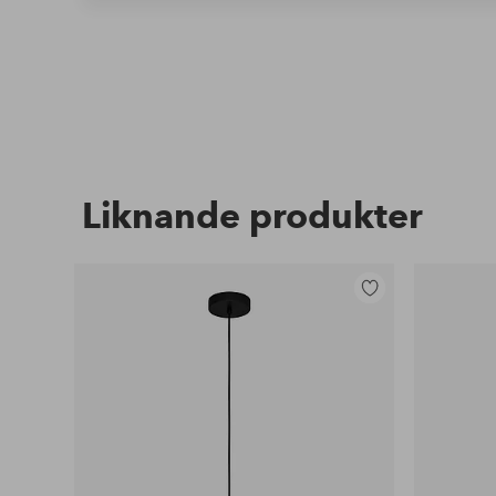
Liknande produkter
Lägg
till
i
favoriter