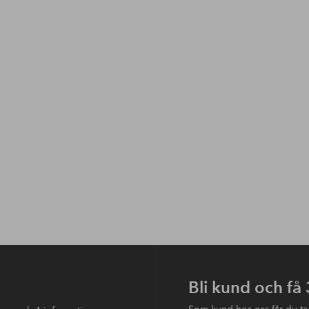
Bli kund och få
Som kund hos oss får du ta