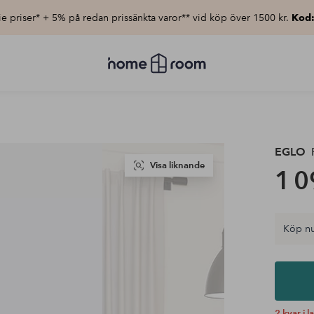
e priser* + 5% på redan prissänkta varor** vid köp över 1500 kr.
Kod
Homeroom
–
Allt
för
hemmet
till
lågt
pris
EGLO
P
Visa liknande
1 0
Köp nu
2 kvar i l