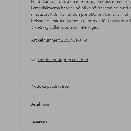
Pendellampan priddy har tre runda lampskärmar i metal
Lampskärmarna hänger på olika höjder från en rund sk
i industriell stil och är den perfekta pricken över i:et
belysning i vardagsrummet eller ovanför matsalsbord
3 x e27-glödlampor, som inte ingår.
Artikelnummer: 2063401-01-0
Ladda ner högupplöst bild
Produktspecifikation
Betalning
Leverans