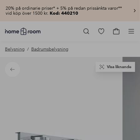
20% på ordinarie priser* + 5% på redan prissänkta varor**
vid köp över 1500 kr.
Kod: 440210
Homeroom
–
Gå
Gå
Pro
Allt
till
till
för
favoritmarkerad
kundvagn
Belysning
Badrumsbelysning
hemmet
produkter
till
lågt
pris
Visa liknande
Tillbaka