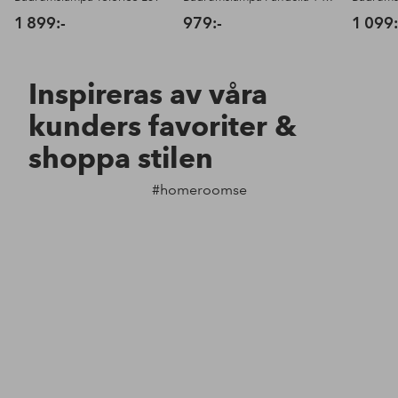
1 899:-
979:-
1 099:
Inspireras av våra
kunders favoriter &
shoppa stilen
#homeroomse