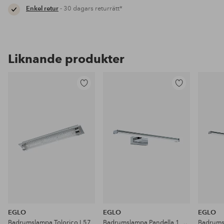
Enkel retur
- 30 dagars returrätt*
Liknande produkter
Lägg
Lägg
till
till
i
i
favoriter
favoriter
EGLO
EGLO
EGLO
Badrumslampa Tolorico L57
Badrumslampa Pandella 1 L40