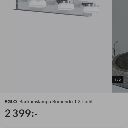
1
/
2
EGLO
Badrumslampa Romendo 1 3-Light
2 399:-