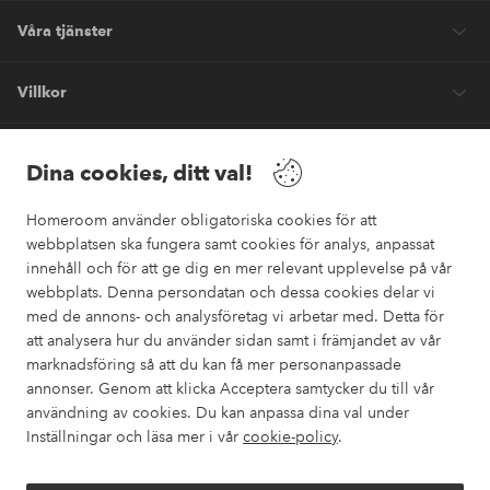
Våra tjänster
Villkor
Vänner
Dina cookies, ditt val!
Homeroom använder obligatoriska cookies för att
webbplatsen ska fungera samt cookies för analys, anpassat
innehåll och för att ge dig en mer relevant upplevelse på vår
webbplats. Denna persondatan och dessa cookies delar vi
Säkra betalningar
med de annons- och analysföretag vi arbetar med. Detta för
Vill du veta mer om
våra betalalternativ
?
att analysera hur du använder sidan samt i främjandet av vår
marknadsföring så att du kan få mer personanpassade
elpy
annonser. Genom att klicka Acceptera samtycker du till vår
användning av cookies. Du kan anpassa dina val under
Inställningar och läsa mer i vår
cookie-policy
.
Sverige - Välj land