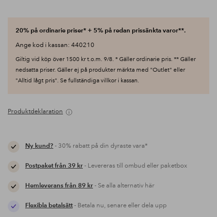
20% på ordinarie priser* + 5% på redan prissänkta varor**.
Ange kod i kassan: 440210
Giltig vid köp över 1500 kr t.o.m. 9/8. * Gäller ordinarie pris. ** Gäller
nedsatta priser. Gäller ej på produkter märkta med "Outlet" eller
"Alltid lågt pris". Se fullständiga villkor i kassan.
Produktdeklaration
Ny kund?
- 30% rabatt på din dyraste vara*
Postpaket från 39 kr
- Levereras till ombud eller paketbox
Hemleverans från 89 kr
- Se alla alternativ här
Flexibla betalsätt
- Betala nu, senare eller dela upp