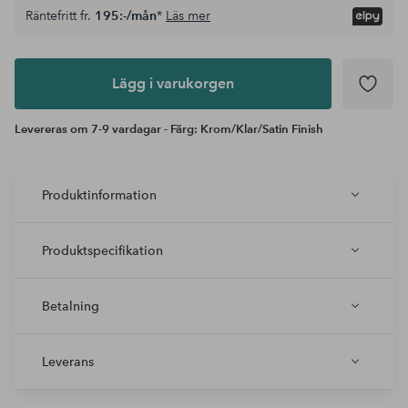
Räntefritt fr.
195:-/mån
*
Läs mer
Lägg i
varukorgen
Lägg i varukorgen
Levereras om 7-9 vardagar - Färg: Krom/Klar/Satin Finish
Produktinformation
Produktspecifikation
Betalning
Leverans