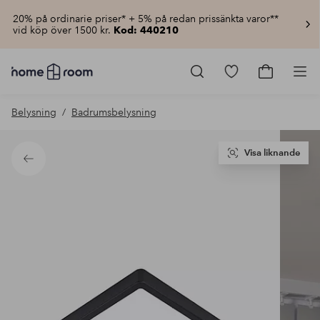
20% på ordinarie priser* + 5% på redan prissänkta varor**
vid köp över 1500 kr.
Kod: 440210
Homeroom
–
Gå
Gå
Pro
Allt
till
till
för
favoritmarkerad
kundvagn
Belysning
Badrumsbelysning
hemmet
produkter
till
lågt
pris
Visa liknande
Tillbaka