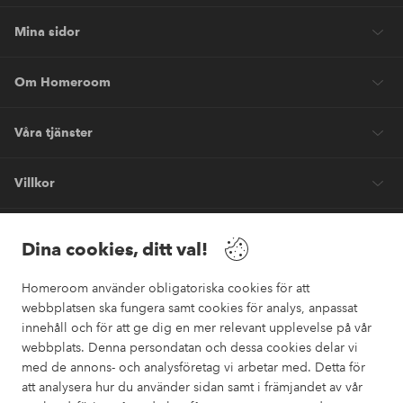
Mina sidor
Om Homeroom
Våra tjänster
Villkor
Vänner
Dina cookies, ditt val!
Homeroom använder obligatoriska cookies för att
webbplatsen ska fungera samt cookies för analys, anpassat
innehåll och för att ge dig en mer relevant upplevelse på vår
webbplats. Denna persondatan och dessa cookies delar vi
Säkra betalningar
med de annons- och analysföretag vi arbetar med. Detta för
Vill du veta mer om
våra betalalternativ
?
att analysera hur du använder sidan samt i främjandet av vår