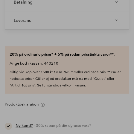
Betalning
Leverans
20% på ordinarie priser* + 5% på redan prissänkta varor**.
Ange kod i kassan: 440210
Giltig vid köp över 1500 kr t.o.m. 9/8. * Gäller ordinarie pris. ** Gäller
nedsatta priser. Gäller ej på produkter märkta med "Outlet" eller
"Alltid lågt pris". Se fullständiga villkor i kassan.
Produktdeklaration
Ny kund?
- 30% rabatt på din dyraste vara*