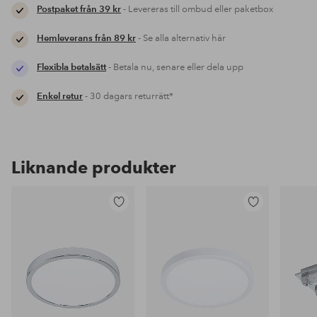
Postpaket från 39 kr
- Levereras till ombud eller paketbox
Hemleverans från 89 kr
- Se alla alternativ här
Flexibla betalsätt
- Betala nu, senare eller dela upp
Enkel retur
- 30 dagars returrätt*
Liknande produkter
Lägg
Lägg
till
till
i
i
favoriter
favoriter