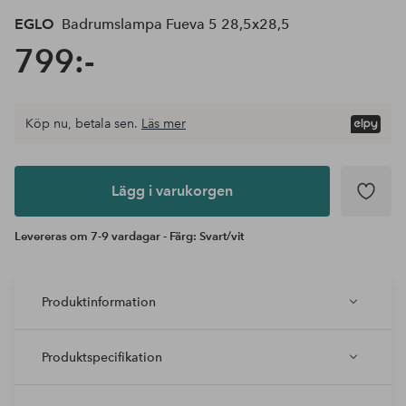
EGLO
Badrumslampa Fueva 5 28,5x28,5
799:-
Köp nu, betala sen.
Läs mer
Lägg i
varukorgen
Lägg i varukorgen
Levereras om 7-9 vardagar - Färg: Svart/vit
Produktinformation
Produktspecifikation