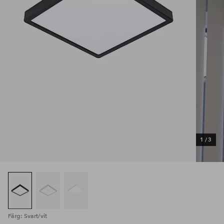
1
/
3
Färg: Svart/vit