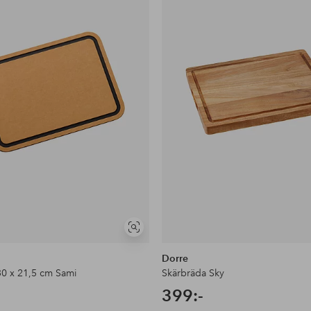
favoriter
Visa
liknande
Dorre
30 x 21,5 cm Sami
Skärbräda Sky
399:-