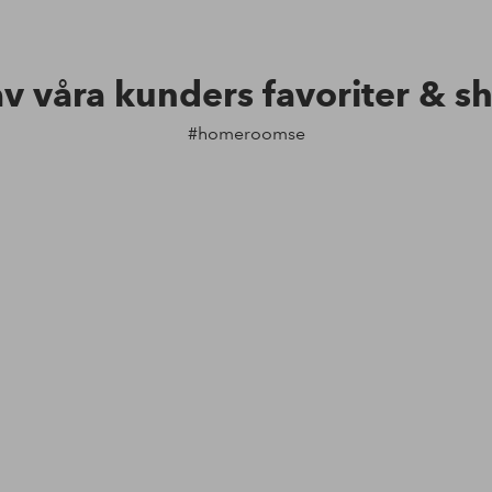
av våra kunders favoriter & s
#homeroomse