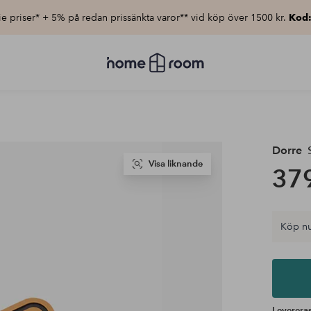
e priser* + 5% på redan prissänkta varor** vid köp över 1500 kr.
Kod
Homeroom
–
Allt
för
hemmet
till
lågt
pris
Dorre
S
Visa liknande
379
Köp nu
Levereras