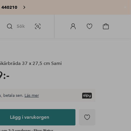
: 440210
St
Sök
Bildsök
Logga
Gå
Gå
in
till
till
på
favoritmarkerade
kundvagne
Homeroom
produkter
kärbräda 37 x 27,5 cm Sami
:-
, betala sen.
Läs mer
Lägg i varukorgen
 om 2-3 vardagar - Färg: Natur