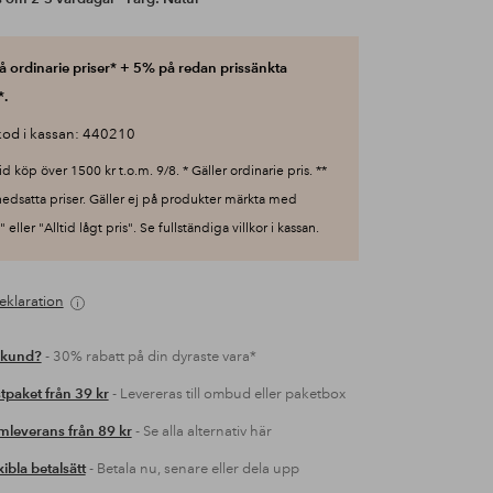
 ordinarie priser* + 5% på redan prissänkta
*.
od i kassan: 440210
id köp över 1500 kr t.o.m. 9/8. * Gäller ordinarie pris. **
nedsatta priser. Gäller ej på produkter märkta med
 eller "Alltid lågt pris". Se fullständiga villkor i kassan.
eklaration
 kund?
- 30% rabatt på din dyraste vara*
tpaket från 39 kr
- Levereras till ombud eller paketbox
leverans från 89 kr
- Se alla alternativ här
xibla betalsätt
- Betala nu, senare eller dela upp