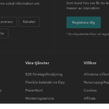
Som kund hos oss får du ta
finns också information om
massor av inspiration.
Leverans
Rabatter
Registrera dig
lär
* Se erbjudandevillkor vid regis
Våra tjänster
Villkor
B2B Företagsförsäljning
Allmänna villkor
Flexibla betalsätt via Elpy
Personuppgiftsp
up
Presentkort
Cookies
Monteringsservice
Affiliate
#yeshomeroom