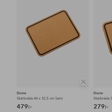
favoriter
Visa
liknande
Dorre
Dorre
Skärbräda 44 x 32,5 cm Sami
Skärbräda 
479:-
279:-