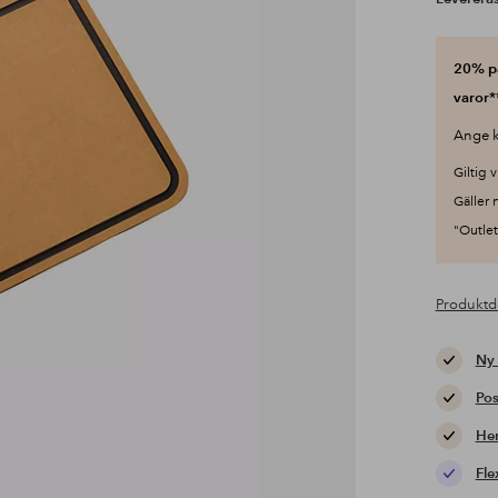
20% på
varor*
Ange k
Giltig v
Gäller 
"Outlet"
Produktd
Ny
Pos
Hem
Fle