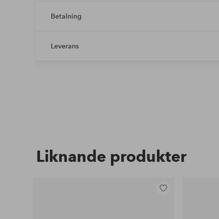
Betalning
Leverans
Liknande produkter
Lägg
till
i