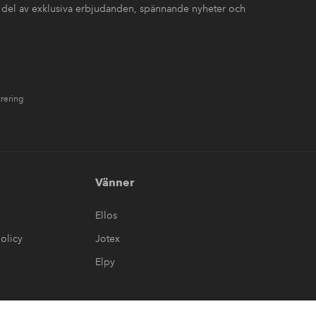
 del av exklusiva erbjudanden, spännande nyheter och
trering
Vänner
Ellos
olicy
Jotex
Elpy