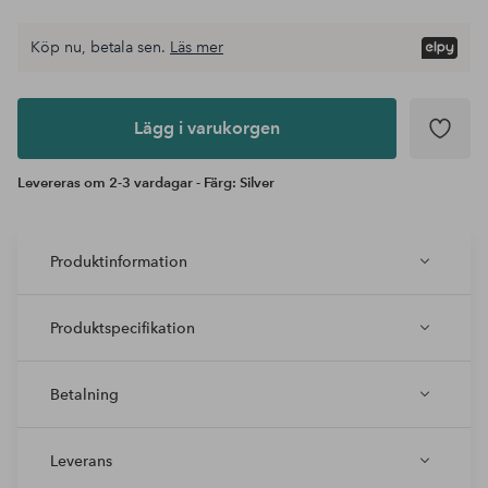
Köp nu, betala sen.
Läs mer
Lägg i
varukorgen
Lägg i varukorgen
Levereras om 2-3 vardagar - Färg: Silver
Produktinformation
Produktspecifikation
Betalning
Leverans