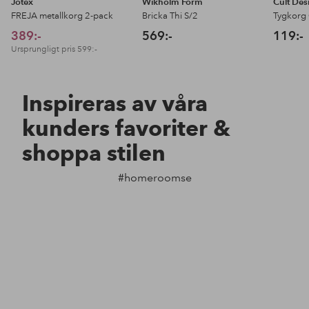
Jotex
Wikholm Form
Cult Des
FREJA metallkorg 2-pack
Bricka Thi S/2
Tygkorg 
389:-
569:-
119:-
Ursprungligt pris
599:-
Inspireras av våra
kunders favoriter &
shoppa stilen
#homeroomse