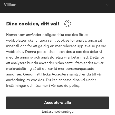
Villkor
Vänner
Dina cookies, ditt val!
Homeroom använder obligatoriska cookies för att
webbplatsen ska fungera samt cookies för analys, anpassat
innehåll och för att ge dig en mer relevant upplevelse på vår
webbplats. Denna persondatan och dessa cookies delar vi
Säkra betalningar
med de annons- och analysföretag vi arbetar med. Detta för
Vill du veta mer om
våra betalalternativ
?
att analysera hur du använder sidan samt i främjandet av vår
marknadsföring så att du kan få mer personanpassade
elpy
annonser. Genom att klicka Acceptera samtycker du till vår
användning av cookies. Du kan anpassa dina val under
Inställningar och läsa mer i vår
cookie-policy
.
Sverige - Välj land
Acceptera alla
Instagram
Facebook
Pinterest
Youtube
Endast nödvändiga
Öpp