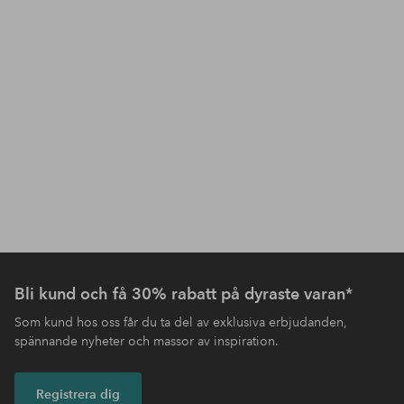
Bli kund och få 30% rabatt på dyraste varan*
Som kund hos oss får du ta del av exklusiva erbjudanden,
spännande nyheter och massor av inspiration.
Registrera dig