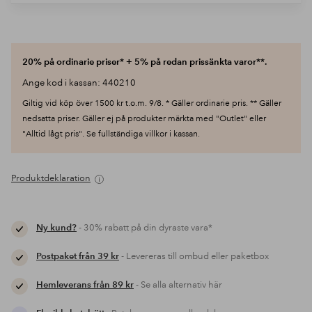
20% på ordinarie priser* + 5% på redan prissänkta varor**.
Ange kod i kassan: 440210
Giltig vid köp över 1500 kr t.o.m. 9/8. * Gäller ordinarie pris. ** Gäller
nedsatta priser. Gäller ej på produkter märkta med "Outlet" eller
"Alltid lågt pris". Se fullständiga villkor i kassan.
Produktdeklaration
Ny kund?
- 30% rabatt på din dyraste vara*
Postpaket från 39 kr
- Levereras till ombud eller paketbox
Hemleverans från 89 kr
- Se alla alternativ här