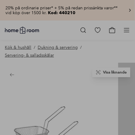
20% på ordinarie priser* + 5% på redan prissänkta varor**
vid köp över 1500 kr.
Kod: 440210
Homeroom
–
Gå
Gå
Pro
Allt
till
till
för
favoritmarkerad
kundvagn
Kök & hushåll
Dukning & servering
hemmet
produkter
till
Servering- & salladsskålar
lågt
pris
Visa liknande
Tillbaka