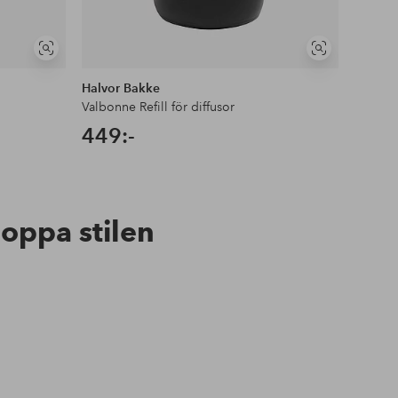
Visa
Visa
liknande
liknande
Halvor Bakke
Halvor
Valbonne Refill för diffusor
Valbonn
449:-
449:
hoppa stilen