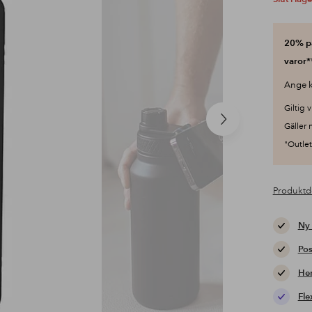
20% på
varor*
Ange k
Giltig v
Nästa
Gäller 
produkt
"Outlet"
Produktd
Ny
Pos
Hem
Fle