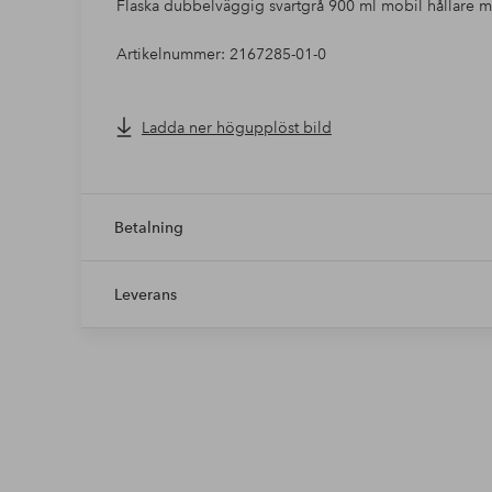
Flaska dubbelväggig svartgrå 900 ml mobil hållare 
Artikelnummer: 2167285-01-0
Ladda ner högupplöst bild
Betalning
Leverans