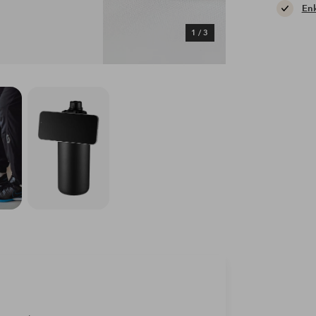
Enk
1
/
3