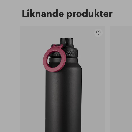
Liknande produkter
Lägg
till
i
favoriter