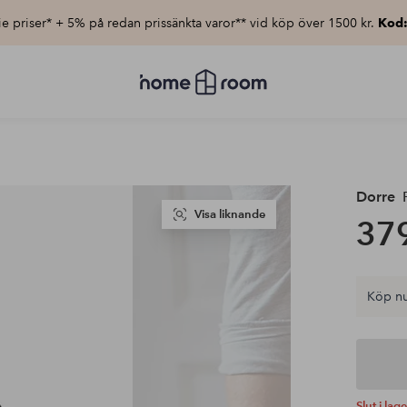
e priser* + 5% på redan prissänkta varor** vid köp över 1500 kr.
Kod
Homeroom
–
Allt
för
hemmet
till
lågt
pris
Dorre
F
Visa liknande
379
Köp nu
Slut i lage