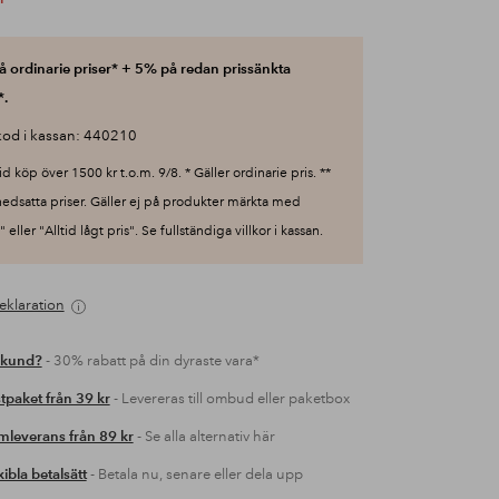
 ordinarie priser* + 5% på redan prissänkta
*.
od i kassan: 440210
id köp över 1500 kr t.o.m. 9/8. * Gäller ordinarie pris. **
nedsatta priser. Gäller ej på produkter märkta med
 eller "Alltid lågt pris". Se fullständiga villkor i kassan.
eklaration
 kund?
- 30% rabatt på din dyraste vara*
tpaket från 39 kr
- Levereras till ombud eller paketbox
leverans från 89 kr
- Se alla alternativ här
xibla betalsätt
- Betala nu, senare eller dela upp