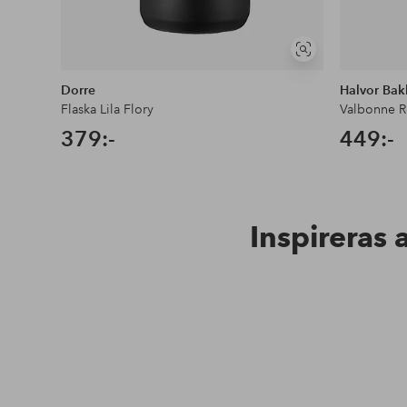
Visa
liknande
Dorre
Halvor Bak
Flaska Lila Flory
Valbonne Ref
379:-
449:-
Inspireras 