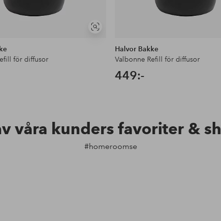
Visa
liknande
ke
Halvor Bakke
ill för diffusor
Valbonne Refill för diffusor
449:-
av våra kunders favoriter & s
#homeroomse