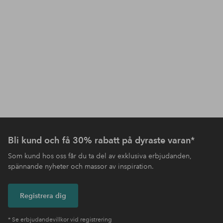
Bli kund och få 30% rabatt på dyraste varan*
Som kund hos oss får du ta del av exklusiva erbjudanden,
spännande nyheter och massor av inspiration.
Registrera dig
* Se erbjudandevillkor vid registrering