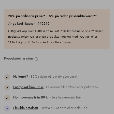
20% på ordinarie priser* + 5% på redan prissänkta varor**.
Ange kod i kassan: 440210
Giltig vid köp över 1500 kr t.o.m. 9/8. * Gäller ordinarie pris. ** Gäller
nedsatta priser. Gäller ej på produkter märkta med "Outlet" eller
"Alltid lågt pris". Se fullständiga villkor i kassan.
Produktdeklaration
Ny kund?
- 30% rabatt på din dyraste vara*
Postpaket från 39 kr
- Levereras till ombud eller paketbox
Hemleverans från 89 kr
- Se alla alternativ här
Flexibla betalsätt
- Betala nu, senare eller dela upp