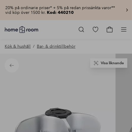
20% på ordinarie priser* + 5% på redan prissänkta varor**
vid köp över 1500 kr.
Kod: 440210
Homeroom
–
Gå
Gå
Pro
Allt
till
till
för
favoritmarkerad
kundvagn
Kök & hushåll
Bar- & drinktillbehör
hemmet
produkter
till
lågt
pris
Visa liknande
Tillbaka