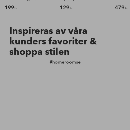
199:-
129:-
479:-
Inspireras av våra
kunders favoriter &
shoppa stilen
#homeroomse