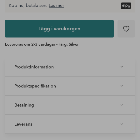
Köp nu, betala sen.
Läs mer
Lägg i
varukorgen
Lägg i varukorgen
Levereras om 2-3 vardagar - Färg: Silver
Produktinformation
Produktspecifikation
Betalning
Leverans