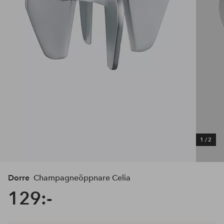
1
/
2
Dorre
Champagneöppnare Celia
129:-