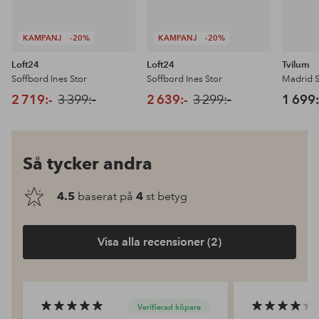
KAMPANJ
-20%
KAMPANJ
-20%
Loft24
Loft24
Tvilum
Soffbord Ines Stor
Soffbord Ines Stor
Madrid 
2 719:-
3 399:-
2 639:-
3 299:-
1 699:
Så tycker andra
4.5
baserat på
4
st betyg
Visa alla recensioner (2)
Verifierad köpare