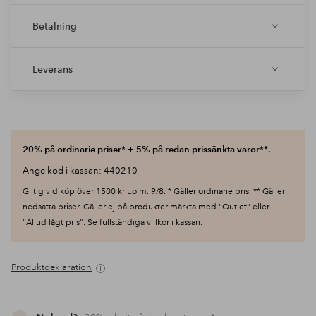
Betalning
Leverans
20% på ordinarie priser* + 5% på redan prissänkta varor**.
Ange kod i kassan: 440210
Giltig vid köp över 1500 kr t.o.m. 9/8. * Gäller ordinarie pris. ** Gäller
nedsatta priser. Gäller ej på produkter märkta med "Outlet" eller
"Alltid lågt pris". Se fullständiga villkor i kassan.
Produktdeklaration