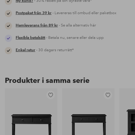
Ny kund?
- 30% rabatt på din dyraste vara*
Postpaket från 39 kr
- Levereras till ombud eller paketbox
Hemleverans från 89 kr
- Se alla alternativ här
Flexibla betalsätt
- Betala nu, senare eller dela upp
Enkel retur
- 30 dagars returrätt*
Produkter i samma serie
Lägg
Lägg
till
till
i
i
favoriter
favoriter