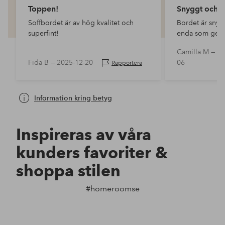
Toppen!
Snyggt och s
Soffbordet är av hög kvalitet och
Bordet är snygg
superfint!
enda som ger a
lådorna var lit
Camilla M —
20
tvungen att an
Fida B —
2025-12-20
06
Rapportera
den innersta p
Information kring betyg
Inspireras av våra
kunders favoriter &
shoppa stilen
#homeroomse