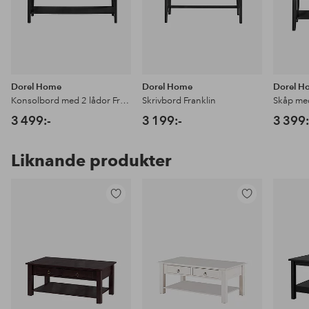
Dorel Home
Dorel Home
Dorel H
Konsolbord med 2 lådor Franklin
Skrivbord Franklin
Skåp med
3 499:-
3 199:-
3 399:
Liknande produkter
Lägg
Lägg
till
till
i
i
favoriter
favoriter