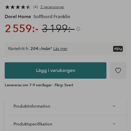
4
2 recensioner
Dorel Home
Soffbord Franklin
2 559:-
3 199:-
Räntefritt fr.
204:-/mån
*
Läs mer
Lägg i
varukorgen
Lägg i varukorgen
Levereras om 7-9 vardagar - Färg: Svart
Produktinformation
Produktspecifikation