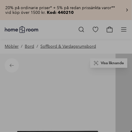
20% på ordinarie priser* + 5% på redan prissänkta varor**
vid köp över 1500 kr.
Kod: 440210
Homeroom
–
Gå
Gå
Pro
Allt
till
till
för
favoritmarkerad
kundvagn
Möbler
Bord
Soffbord & Vardagsrumsbord
hemmet
produkter
till
lågt
pris
Visa liknande
Tillbaka