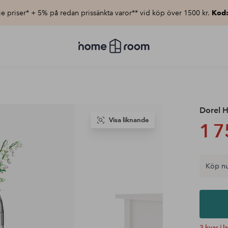
e priser* + 5% på redan prissänkta varor** vid köp över 1500 kr.
Kod
Homeroom
–
Allt
för
hemmet
till
lågt
pris
Dorel 
Visa liknande
1 7
Köp nu
3 kvar i l