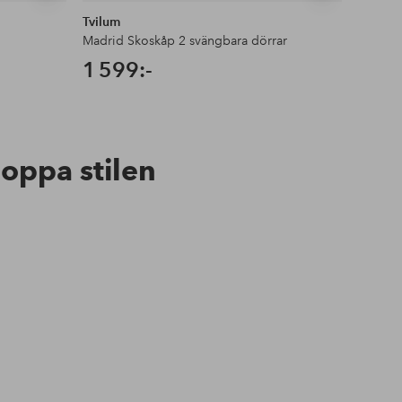
Tvilum
Dorel 
Madrid Skoskåp 2 svängbara dörrar
Sidobor
1 599:-
2 19
hoppa stilen