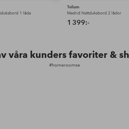
Tvilum
tduksbord 1 låda
Madrid Nattduksbord 2 lådor
1 399:-
av våra kunders favoriter & s
#homeroomse