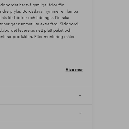
idobordet har två rymliga lådor för
mindre prylar. Bordsskivan rymmer en lampa
plats för böcker och tidningar. De raka
toner ger rummet lite extra färg. Sidobordet
idobordet levereras i ett platt paket och
nterar produkten. Efter montering mäter
Visa mer