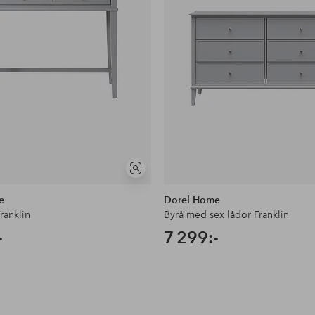
Visa
liknande
e
Dorel Home
ranklin
Byrå med sex lådor Franklin
-
7 299:-