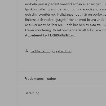
möbeln passar perfekt bredvid soffan eller sängen. S
fjärrkontroller, glasunderlägg, tidningar och andra 
och din favoritdryck. Hyllplanet nedtill är en perfekt 
linjerna och vackra, ljusgrå finishen med bruna under
är tillverkat av hållbar MDF och har ben av äkta trä. S
kräver montering. Vi rekommenderar att två vuxna mo
sidobordet H71 x B56 x D39 cm.
Artikelnummer: 1724369-01-0
Ladda ner högupplöst bild
Produktspecifikation
Betalning