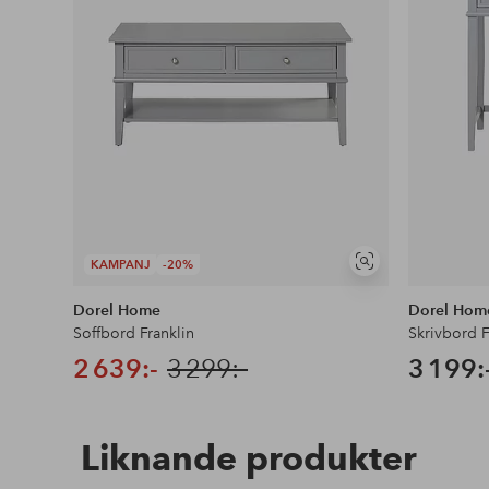
KAMPANJ
-20%
Visa
liknande
Dorel Home
Dorel Hom
Soffbord Franklin
Skrivbord F
2 639:-
3 299:-
3 199:
Liknande produkter