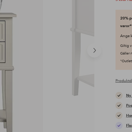
20% på
varor*
Ange k
Giltig v
Nästa
Gäller 
produkt
"Outlet"
Produktd
Ny
Pos
Hem
Fle