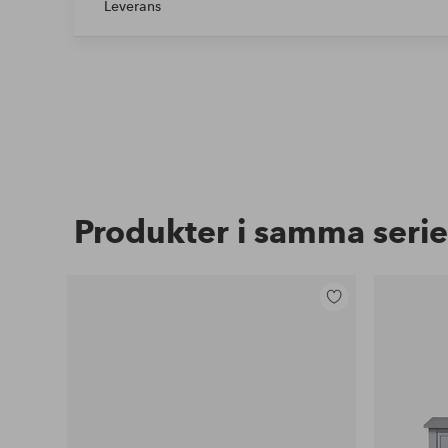
Leverans
Produkter i samma serie
Lägg
till
i
favoriter