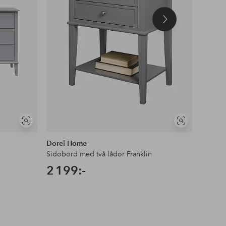
Nästa
produkt
Visa
Visa
liknande
liknande
Dorel Home
Dorel 
Sidobord med två lådor Franklin
Skåp me
2 199:-
3 29