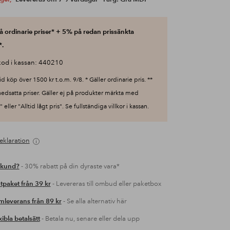
 ordinarie priser* + 5% på redan prissänkta
*.
od i kassan: 440210
id köp över 1500 kr t.o.m. 9/8. * Gäller ordinarie pris. **
nedsatta priser. Gäller ej på produkter märkta med
 eller "Alltid lågt pris". Se fullständiga villkor i kassan.
eklaration
 kund?
- 30% rabatt på din dyraste vara*
tpaket från 39 kr
- Levereras till ombud eller paketbox
leverans från 89 kr
- Se alla alternativ här
xibla betalsätt
- Betala nu, senare eller dela upp