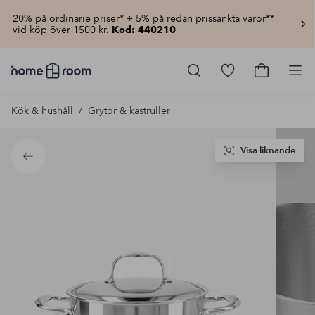
20% på ordinarie priser* + 5% på redan prissänkta varor**
vid köp över 1500 kr.
Kod: 440210
Homeroom
–
Gå
Gå
Pro
Allt
till
till
för
favoritmarkerad
kundvagn
Kök & hushåll
Grytor & kastruller
hemmet
produkter
till
lågt
pris
Visa liknande
Tillbaka