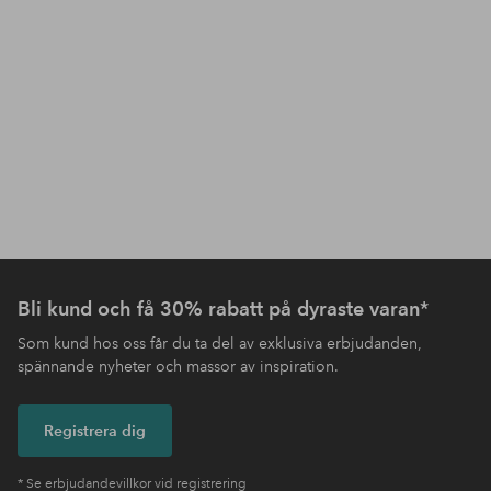
Bli kund och få 30% rabatt på dyraste varan*
Som kund hos oss får du ta del av exklusiva erbjudanden,
spännande nyheter och massor av inspiration.
Registrera dig
* Se erbjudandevillkor vid registrering