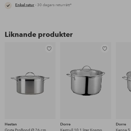
Enkel retur
- 30 dagars returrätt*
Liknande produkter
Lägg
Lägg
till
till
i
i
favoriter
favoriter
Hestan
Dorre
Dorre
Gryta ProBond Ø 26 cm
Kastrull 10,1 liter Kosmo
Kanna 5,