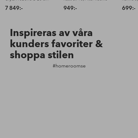
7 849:-
949:-
699:-
Inspireras av våra
kunders favoriter &
shoppa stilen
#homeroomse