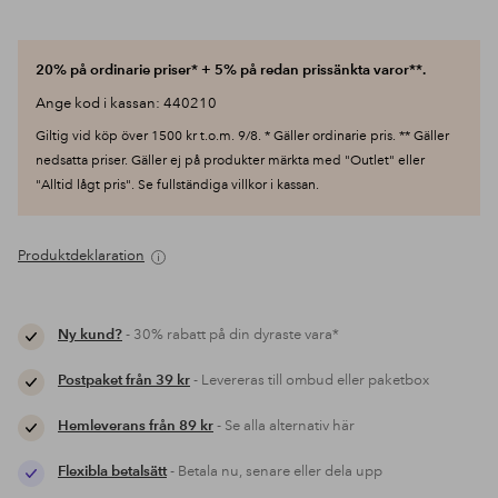
20% på ordinarie priser* + 5% på redan prissänkta varor**.
Ange kod i kassan: 440210
Giltig vid köp över 1500 kr t.o.m. 9/8. * Gäller ordinarie pris. ** Gäller
nedsatta priser. Gäller ej på produkter märkta med "Outlet" eller
"Alltid lågt pris". Se fullständiga villkor i kassan.
Produktdeklaration
Ny kund?
- 30% rabatt på din dyraste vara*
Postpaket från 39 kr
- Levereras till ombud eller paketbox
Hemleverans från 89 kr
- Se alla alternativ här
Flexibla betalsätt
- Betala nu, senare eller dela upp