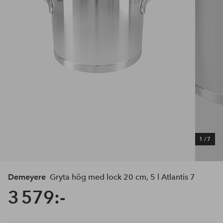
1
/
7
Demeyere
Gryta hög med lock 20 cm, 5 l Atlantis 7
3 579:-