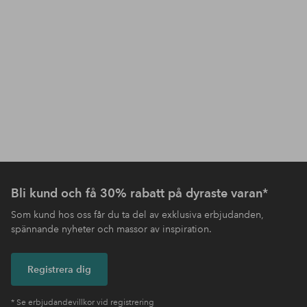
Bli kund och få 30% rabatt på dyraste varan*
Som kund hos oss får du ta del av exklusiva erbjudanden,
spännande nyheter och massor av inspiration.
Registrera dig
* Se erbjudandevillkor vid registrering