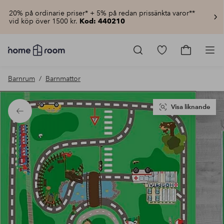
20% på ordinarie priser* + 5% på redan prissänkta varor**
vid köp över 1500 kr.
Kod: 440210
Homeroom
–
Gå
Gå
Pro
Allt
till
till
för
favoritmarkerad
kundvagn
Barnrum
Barnmattor
hemmet
produkter
till
lågt
pris
Visa liknande
Tillbaka