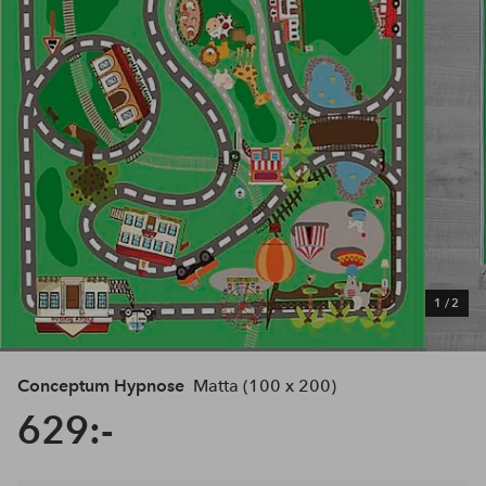
1
/
2
Conceptum Hypnose
Matta (100 x 200)
629:-