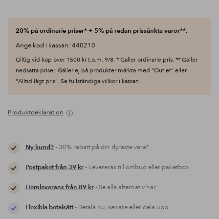
20% på ordinarie priser* + 5% på redan prissänkta varor**.
Ange kod i kassan: 440210
Giltig vid köp över 1500 kr t.o.m. 9/8. * Gäller ordinarie pris. ** Gäller
nedsatta priser. Gäller ej på produkter märkta med "Outlet" eller
"Alltid lågt pris". Se fullständiga villkor i kassan.
Produktdeklaration
Ny kund?
- 30% rabatt på din dyraste vara*
Postpaket från 39 kr
- Levereras till ombud eller paketbox
Hemleverans från 89 kr
- Se alla alternativ här
Flexibla betalsätt
- Betala nu, senare eller dela upp