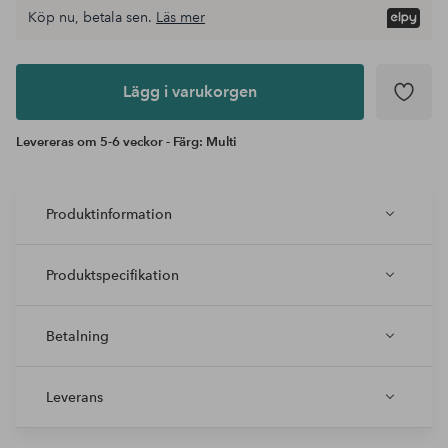
Köp nu, betala sen.
Läs mer
Lägg i
varukorgen
Lägg i varukorgen
Levereras om 5-6 veckor - Färg: Multi
Produktinformation
Produktspecifikation
Betalning
Leverans