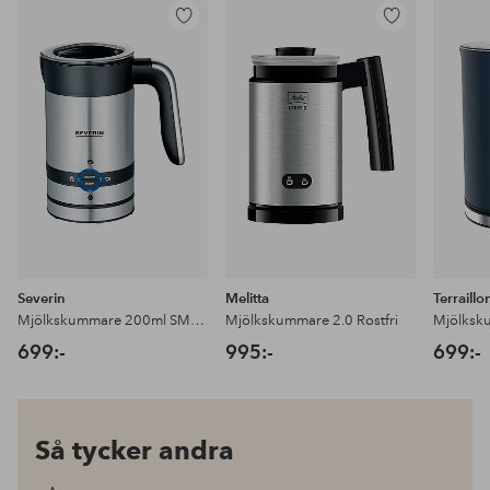
Lägg
Lägg
till
till
i
i
favoriter
favoriter
Severin
Melitta
Terraillo
Mjölkskummare 200ml SM3584
Mjölkskummare 2.0 Rostfri
Mjölks
699:-
995:-
699:-
Så tycker andra