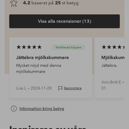
4.2
baserat på
25
st betyg
Visa alla recensioner (13)
Verifierad köpare
Jättebra mjölkskummare
Mjölkskumm
Mycket nöjd med denna
Jättebra.
mjölkskummare
Ann-Britt E —
2
Lisa L —
2024-11-28
01
Rapportera
Information kring betyg