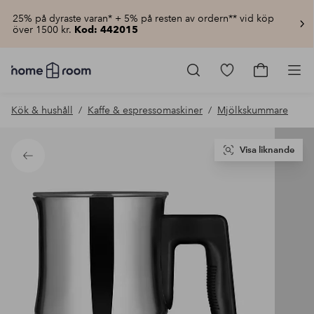
25% på dyraste varan* + 5% på resten av ordern** vid köp
över 1500 kr.
Kod: 442015
Homeroom
–
Gå
Gå
Pro
Allt
till
till
för
favoritmarkerad
kundvagn
Kök & hushåll
Kaffe & espressomaskiner
Mjölkskummare
hemmet
produkter
till
lågt
pris
Visa liknande
Tillbaka