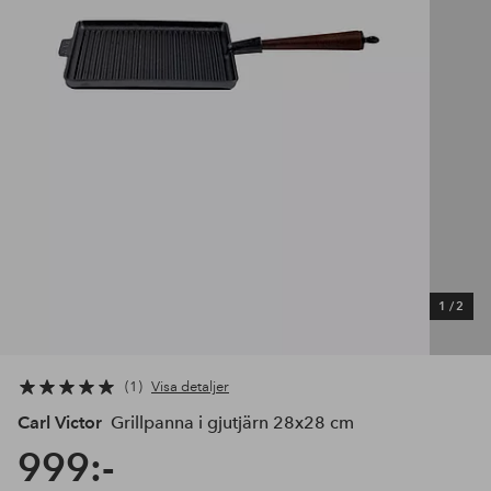
1
/
2
1
Visa detaljer
Carl Victor
Grillpanna i gjutjärn 28x28 cm
999:-