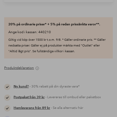
20% på ordinarie priser* + 5% på redan prissänkta varor**.
Ange kod i kassan: 440210
Giltig vid köp över 1500 kr t.o.m. 9/8. * Gäller ordinarie pris. ** Gäller
nedsatta priser. Gäller ej på produkter märkta med "Outlet" eller
"Alltid lågt pris". Se fullständiga villkor i kassan.
Produktdeklaration
Ny kund?
- 30% rabatt på din dyraste vara*
Postpaket från 39 kr
- Levereras till ombud eller paketbox
Hemleverans från 89 kr
- Se alla alternativ här