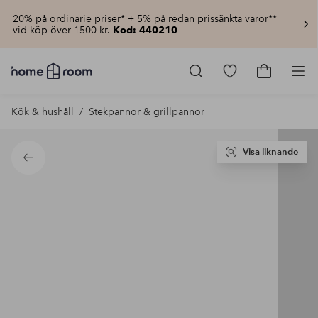
20% på ordinarie priser* + 5% på redan prissänkta varor**
vid köp över 1500 kr.
Kod: 440210
Homeroom
–
Gå
Gå
Pro
Allt
till
till
för
favoritmarkerad
kundvagn
Kök & hushåll
Stekpannor & grillpannor
hemmet
produkter
till
lågt
pris
Visa liknande
Tillbaka