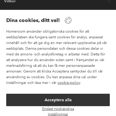
Villkor
Vänner
Dina cookies, ditt val!
Homeroom använder obligatoriska cookies för att
webbplatsen ska fungera samt cookies för analys, anpassat
innehåll och för att ge dig en mer relevant upplevelse på vår
webbplats. Denna persondatan och dessa cookies delar vi
Säkra betalningar
med de annons- och analysföretag vi arbetar med. Detta för
Vill du veta mer om
våra betalalternativ
?
att analysera hur du använder sidan samt i främjandet av vår
marknadsföring så att du kan få mer personanpassade
elpy
annonser. Genom att klicka Acceptera samtycker du till vår
användning av cookies. Du kan anpassa dina val under
Inställningar och läsa mer i vår
cookie-policy
.
Sverige - Välj land
Acceptera alla
Instagram
Facebook
Pinterest
Youtube
Endast nödvändiga
Öpp
Inställningar
chatt