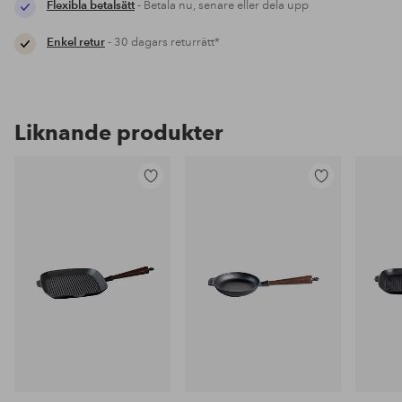
Flexibla betalsätt
- Betala nu, senare eller dela upp
Enkel retur
- 30 dagars returrätt*
Liknande produkter
Lägg
Lägg
till
till
i
i
favoriter
favoriter