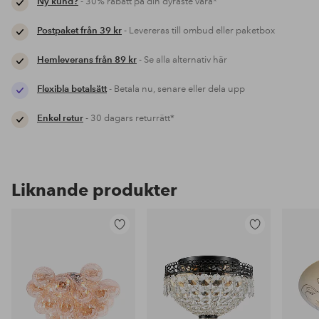
Ny kund?
- 30% rabatt på din dyraste vara*
Postpaket från 39 kr
- Levereras till ombud eller paketbox
Hemleverans från 89 kr
- Se alla alternativ här
Flexibla betalsätt
- Betala nu, senare eller dela upp
Enkel retur
- 30 dagars returrätt*
Liknande produkter
Lägg
Lägg
till
till
i
i
favoriter
favoriter