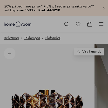
20% på ordinarie priser* + 5% på redan prissänkta varor**
vid köp över 1500 kr.
Kod: 440210
Homeroom
–
Gå
Gå
Pro
Allt
till
till
för
favoritmarkerad
kundvagn
Belysning
Taklampor
Plafonder
hemmet
produkter
till
lågt
pris
Visa liknande
Tillbaka