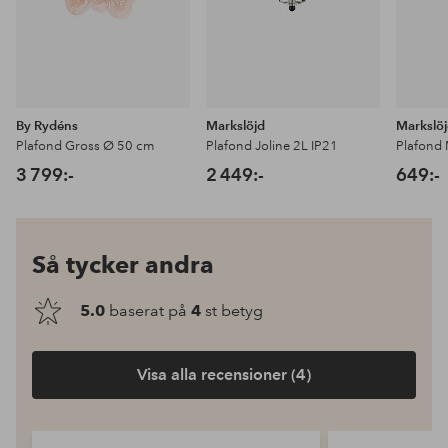
By Rydéns
Markslöjd
Markslö
Plafond Gross Ø 50 cm
Plafond Joline 2L IP21
Plafond
3 799:-
2 449:-
649:-
Så tycker andra
5.0
baserat på
4
st betyg
Visa alla recensioner (4)