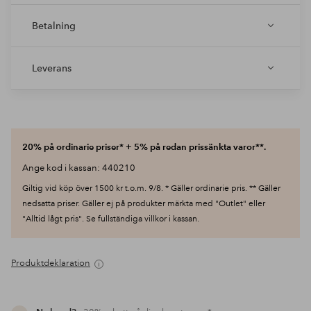
Betalning
Leverans
20% på ordinarie priser* + 5% på redan prissänkta varor**.
Ange kod i kassan: 440210
Giltig vid köp över 1500 kr t.o.m. 9/8. * Gäller ordinarie pris. ** Gäller
nedsatta priser. Gäller ej på produkter märkta med "Outlet" eller
"Alltid lågt pris". Se fullständiga villkor i kassan.
Produktdeklaration