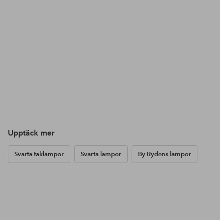
Upptäck mer
Svarta taklampor
Svarta lampor
By Rydens lampor