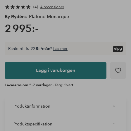
4
4 recensioner
By Rydéns
Plafond Monarque
2 995:-
Räntefritt fr.
228:-/mån
*
Läs mer
Lägg i
varukorgen
Lägg i varukorgen
Levereras om 5-7 vardagar - Färg: Svart
Produktinformation
Produktspecifikation