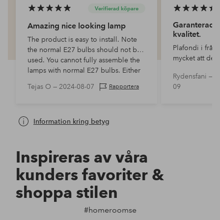
Verifierad köpare
Garanterade 
Amazing nice looking lamp
kvalitet.
The product is easy to install. Note
Plafondi i fråga
the normal E27 bulbs should not be
mycket att det v
used. You cannot fully assemble the
behöva beställ
lamps with normal E27 bulbs. Either
Rydensfani —
2
korridoren.
use Klot E27 or use E14 bulb us…
Tejas O —
2024-08-07
09
Rapportera
Information kring betyg
Inspireras av våra
kunders favoriter &
shoppa stilen
#homeroomse