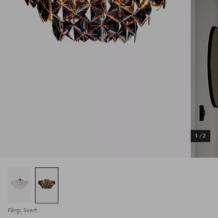
1
/
2
Färg: Svart