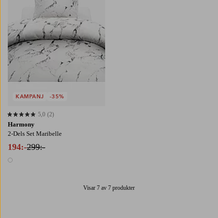
KAMPANJ
-35%
5,0
(2)
5,0 baserat på 2 st betyg
Harmony
2-Dels Set Maribelle
194:-
299:-
1 färg
Visar 7 av 7 produkter