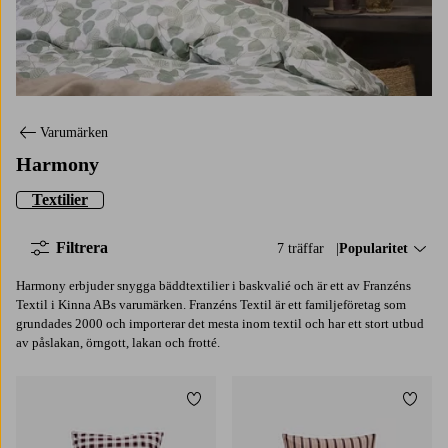
Varumärken
Harmony
Textilier
Filtrera
7 träffar
Sortera på:
Popularitet
Harmony erbjuder snygga bäddtextilier i baskvalié och är ett av Franzéns
Textil i Kinna ABs varumärken. Franzéns Textil är ett familjeföretag som
grundades 2000 och importerar det mesta inom textil och har ett stort utbud
av påslakan, örngott, lakan och frotté.
Lägg till i favoriter
Lägg t