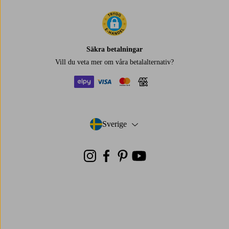
Säkra betalningar
Vill du veta mer om
våra betalalternativ
?
elpy
visa
mastercard
amex
Sverige
- Välj land
Instagram
Facebook
Pinterest
Youtube