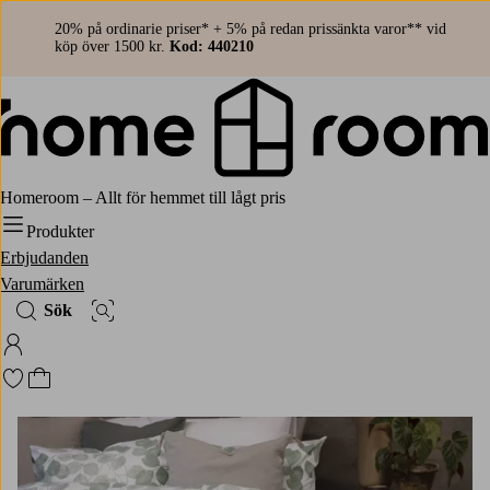
20% på ordinarie priser* + 5% på redan prissänkta varor** vid
köp över 1500 kr.
Kod: 440210
Homeroom – Allt för hemmet till lågt pris
Produkter
Erbjudanden
Varumärken
Sök
Bildsök
Logga in på Homeroom
Gå till favoritmarkerade produkter
Gå till kundvagnen