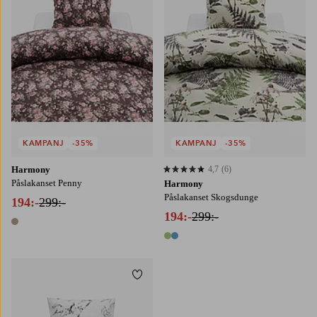
KAMPANJ
-35%
KAMPANJ
-35%
Harmony
4,7
(6)
4,7 baserat på 6 st betyg
Påslakanset Penny
Harmony
Påslakanset Skogsdunge
194:-
299:-
194:-
299:-
1 färg
2 färger
Lägg till i favoriter