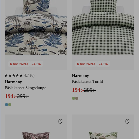
KAMPANJ
-35%
KAMPANJ
-35%
4,7
(6)
Harmony
4,7 baserat på 6 st betyg
Påslakanset Turild
Harmony
Påslakanset Skogsdunge
194:-
299:-
194:-
299:-
2 färger
2 färger
Lägg till i favoriter
Lägg t