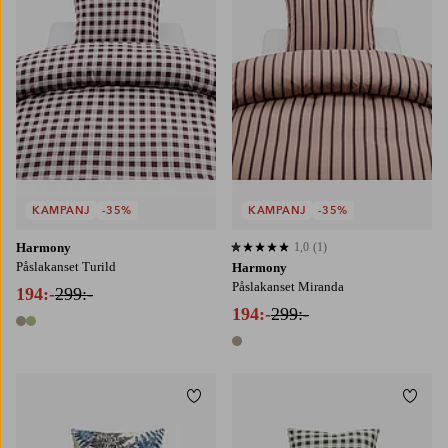
KAMPANJ
-35%
KAMPANJ
-35%
Harmony
1,0
(1)
1,0 baserat på 1 st betyg
Påslakanset Turild
Harmony
Påslakanset Miranda
194:-
299:-
194:-
299:-
2 färger
1 färg
Lägg till i favoriter
Lägg t