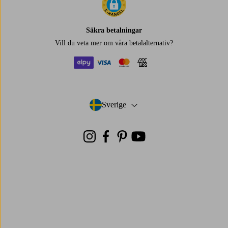
Säkra betalningar
Vill du veta mer om
våra betalalternativ
?
elpy
visa
mastercard
amex
Sverige
- Välj land
Instagram
Facebook
Pinterest
Youtube