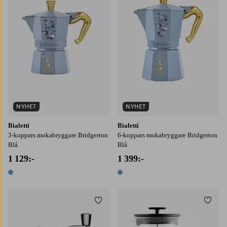
NYHET
NYHET
Bialetti
Bialetti
3-koppars mokabryggare Bridgerton
6-koppars mokabryggare Bridgerton
Blå
Blå
1 129:-
1 399:-
1 färg
1 färg
Lägg till i favoriter
Lägg t