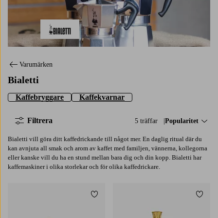
Bialetti
Varumärken
Bialetti
Kaffebryggare
Kaffekvarnar
Filtrera
5 träffar
Sortera på:
Popularitet
Bialetti vill göra ditt kaffedrickande till något mer. En daglig ritual där du
kan avnjuta all smak och arom av kaffet med familjen, vännerna, kollegorna
eller kanske vill du ha en stund mellan bara dig och din kopp. Bialetti har
kaffemaskiner i olika storlekar och för olika kaffedrickare.
Lägg till i favoriter
Lägg t