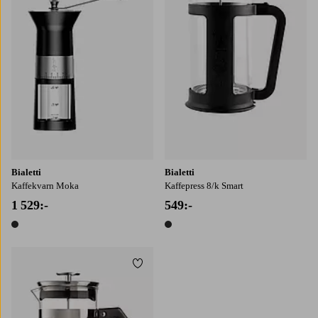
Bialetti
Bialetti
Kaffekvarn Moka
Kaffepress 8/k Smart
1 529:-
549:-
1 färg
1 färg
Lägg till i favoriter