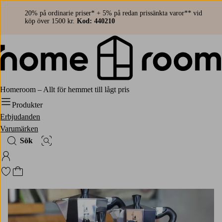
20% på ordinarie priser* + 5% på redan prissänkta varor** vid
köp över 1500 kr.
Kod: 440210
Homeroom – Allt för hemmet till lågt pris
Produkter
Erbjudanden
Varumärken
Sök
Bildsök
Logga in på Homeroom
Gå till favoritmarkerade produkter
Gå till kundvagnen