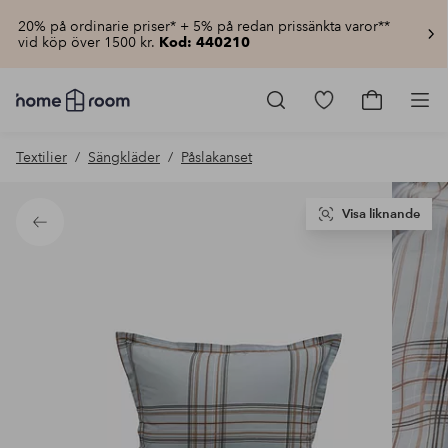
20% på ordinarie priser* + 5% på redan prissänkta varor**
vid köp över 1500 kr.
Kod: 440210
Homeroom
–
Gå
Gå
Pro
Allt
till
till
för
favoritmarkerad
kundvagn
Textilier
Sängkläder
Påslakanset
hemmet
produkter
till
lågt
pris
Visa liknande
Tillbaka