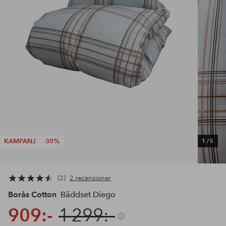
KAMPANJ
-30%
1
/
5
2
2 recensioner
Borås Cotton
Bäddset Diego
909:-
1 299:-