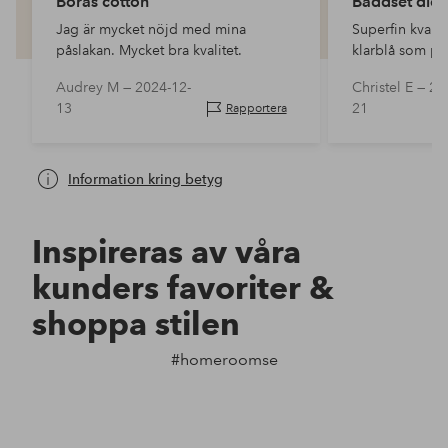
Borås cotton
Bäddset die
Jag är mycket nöjd med mina
Superfin kvalit
påslakan. Mycket bra kvalitet.
klarblå som på
Audrey M —
2024-12-
Christel E —
20
13
21
Rapportera
Information kring betyg
Inspireras av våra
kunders favoriter &
shoppa stilen
#homeroomse