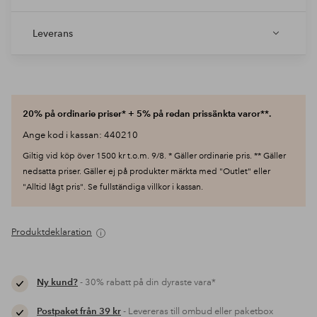
Leverans
20% på ordinarie priser* + 5% på redan prissänkta varor**.
Ange kod i kassan: 440210
Giltig vid köp över 1500 kr t.o.m. 9/8. * Gäller ordinarie pris. ** Gäller
nedsatta priser. Gäller ej på produkter märkta med "Outlet" eller
"Alltid lågt pris". Se fullständiga villkor i kassan.
Produktdeklaration
Ny kund?
- 30% rabatt på din dyraste vara*
Postpaket från 39 kr
- Levereras till ombud eller paketbox