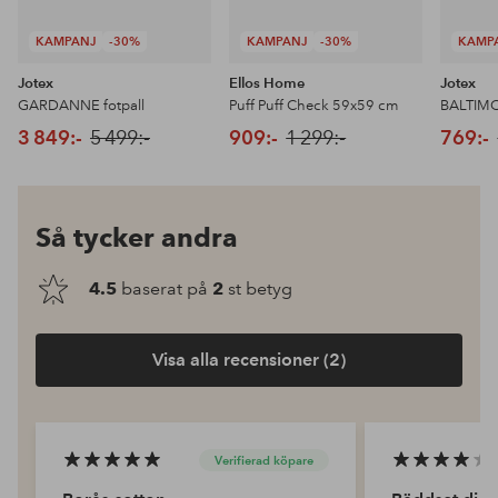
KAMPANJ
-30%
KAMPANJ
-30%
KAMP
Jotex
Ellos Home
Jotex
GARDANNE fotpall
Puff Puff Check 59x59 cm
BALTIMO
3 849:-
5 499:-
909:-
1 299:-
769:-
Så tycker andra
4.5
baserat på
2
st betyg
Visa alla recensioner (2)
Verifierad köpare