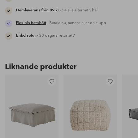
Hemleverans från 89 kr
- Se alla alternativ här
Flexibla betalsätt
- Betala nu, senare eller dela upp
Enkel retur
- 30 dagars returrätt*
Liknande produkter
Lägg
Lägg
till
till
i
i
favoriter
favoriter