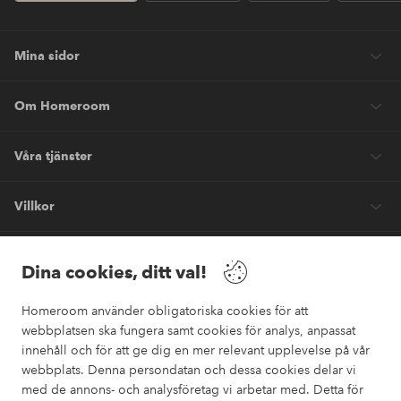
Mina sidor
Om Homeroom
Våra tjänster
Villkor
Vänner
Dina cookies, ditt val!
Homeroom använder obligatoriska cookies för att
webbplatsen ska fungera samt cookies för analys, anpassat
innehåll och för att ge dig en mer relevant upplevelse på vår
webbplats. Denna persondatan och dessa cookies delar vi
Säkra betalningar
med de annons- och analysföretag vi arbetar med. Detta för
Vill du veta mer om
våra betalalternativ
?