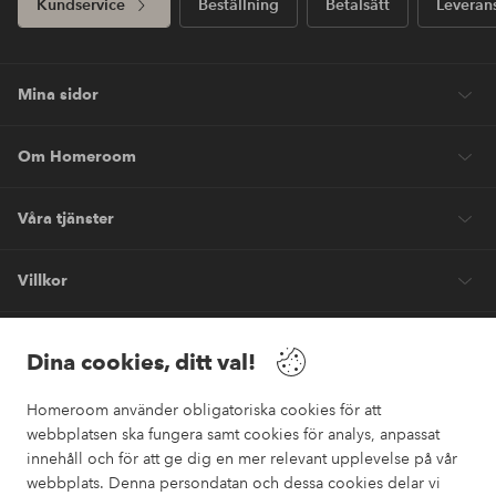
Kundservice
Beställning
Betalsätt
Leveran
Mina sidor
Om Homeroom
Våra tjänster
Villkor
Vänner
Dina cookies, ditt val!
Homeroom använder obligatoriska cookies för att
webbplatsen ska fungera samt cookies för analys, anpassat
innehåll och för att ge dig en mer relevant upplevelse på vår
webbplats. Denna persondatan och dessa cookies delar vi
Säkra betalningar