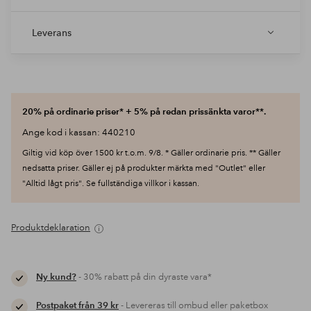
Leverans
20% på ordinarie priser* + 5% på redan prissänkta varor**.
Ange kod i kassan: 440210
Giltig vid köp över 1500 kr t.o.m. 9/8. * Gäller ordinarie pris. ** Gäller
nedsatta priser. Gäller ej på produkter märkta med "Outlet" eller
"Alltid lågt pris". Se fullständiga villkor i kassan.
Produktdeklaration
Ny kund?
- 30% rabatt på din dyraste vara*
Postpaket från 39 kr
- Levereras till ombud eller paketbox