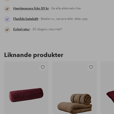
Hemleverans från 89 kr
- Se alla alternativ här
Flexibla betalsätt
- Betala nu, senare eller dela upp
Enkel retur
- 30 dagars returrätt*
Liknande produkter
Lägg
Lägg
till
till
i
i
favoriter
favoriter