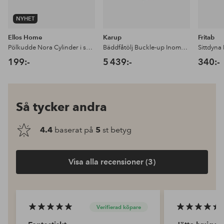
NYHET
Ellos Home
Karup
Fritab
Pölkudde Nora Cylinder i sammet
Bäddfåtölj Buckle-up Inomhus
Sittdyna F
199:-
5 439:-
340:-
Så tycker andra
4.4
baserat på
5
st betyg
Visa alla recensioner (3)
Verifierad köpare