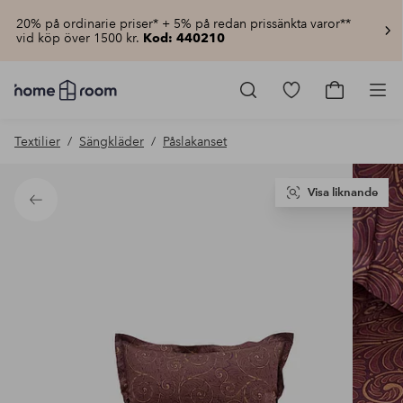
20% på ordinarie priser* + 5% på redan prissänkta varor**
vid köp över 1500 kr.
Kod: 440210
Homeroom
–
Gå
Gå
Pro
Allt
till
till
för
favoritmarkerad
kundvagn
Textilier
Sängkläder
Påslakanset
hemmet
produkter
till
lågt
pris
Visa liknande
Tillbaka