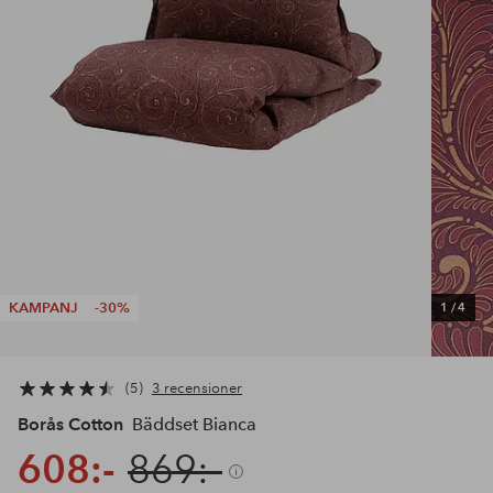
KAMPANJ
-30%
1
/
4
5
3 recensioner
Borås Cotton
Bäddset Bianca
608:-
869:-