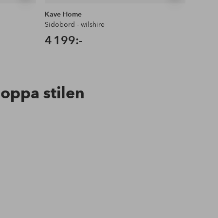
liknande
liknande
Kave Home
Kave 
Sidobord - wilshire
Sidobor
4 199:-
4 19
hoppa stilen