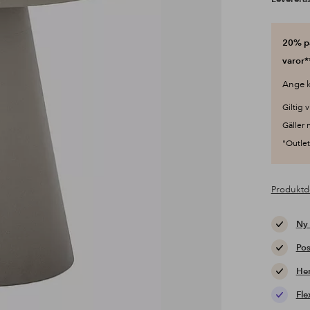
20% på
varor*
Ange k
Giltig v
Gäller 
"Outlet"
Produktd
Ny
Pos
Hem
Fle