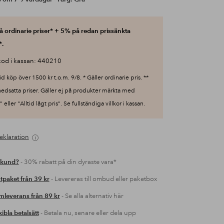
 ordinarie priser* + 5% på redan prissänkta
*.
od i kassan: 440210
id köp över 1500 kr t.o.m. 9/8. * Gäller ordinarie pris. **
nedsatta priser. Gäller ej på produkter märkta med
 eller "Alltid lågt pris". Se fullständiga villkor i kassan.
eklaration
 kund?
- 30% rabatt på din dyraste vara*
tpaket från 39 kr
- Levereras till ombud eller paketbox
leverans från 89 kr
- Se alla alternativ här
xibla betalsätt
- Betala nu, senare eller dela upp