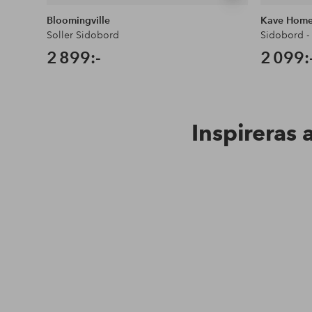
liknande
Bloomingville
Kave Hom
Soller Sidobord
Sidobord - 
2 899:-
2 099:
Inspireras 