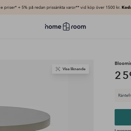
e priser* + 5% på redan prissänkta varor** vid köp över 1500 kr.
Kod
Homeroom
–
Allt
för
hemmet
till
lågt
pris
Bloomin
Visa liknande
2 5
Räntefri
Levereras