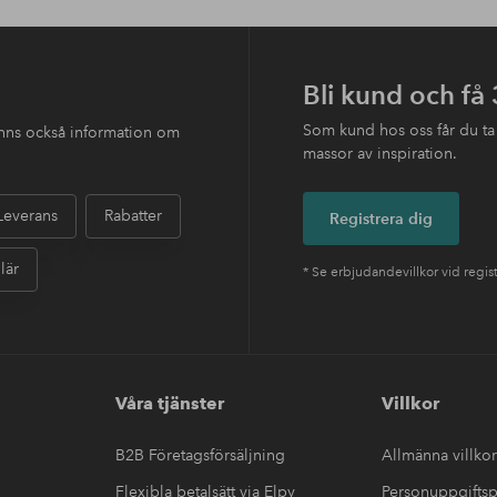
Bli kund och få
Som kund hos oss får du ta
finns också information om
massor av inspiration.
Leverans
Rabatter
Registrera dig
lär
* Se erbjudandevillkor vid regis
Våra tjänster
Villkor
B2B Företagsförsäljning
Allmänna villkor
Flexibla betalsätt via Elpy
Personuppgiftsp