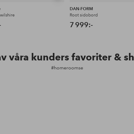
liknande
e
DAN-FORM
wilshire
Root sidobord
-
7 999:-
av våra kunders favoriter & s
#homeroomse