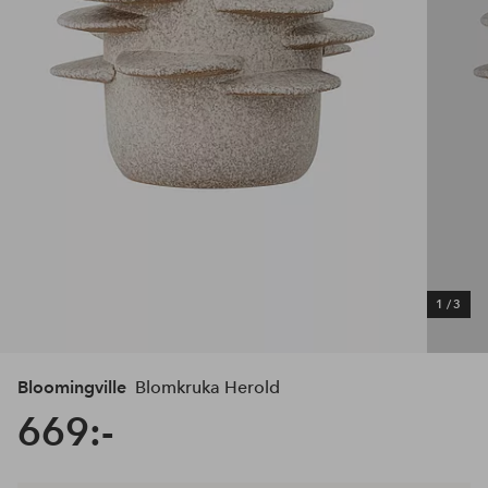
1
/
3
Bloomingville
Blomkruka Herold
669:-