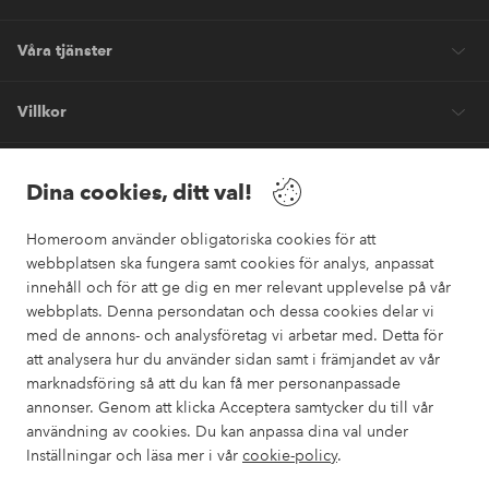
Våra tjänster
Villkor
Vänner
Dina cookies, ditt val!
Homeroom använder obligatoriska cookies för att
webbplatsen ska fungera samt cookies för analys, anpassat
innehåll och för att ge dig en mer relevant upplevelse på vår
webbplats. Denna persondatan och dessa cookies delar vi
Säkra betalningar
med de annons- och analysföretag vi arbetar med. Detta för
Vill du veta mer om
våra betalalternativ
?
att analysera hur du använder sidan samt i främjandet av vår
marknadsföring så att du kan få mer personanpassade
elpy
annonser. Genom att klicka Acceptera samtycker du till vår
användning av cookies. Du kan anpassa dina val under
Inställningar och läsa mer i vår
cookie-policy
.
Sverige - Välj land