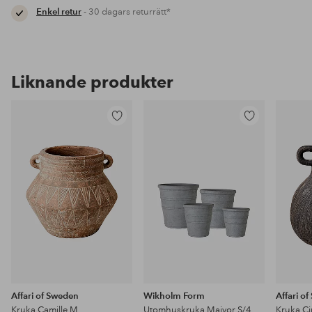
Enkel retur
- 30 dagars returrätt*
Liknande produkter
Lägg
Lägg
till
till
i
i
favoriter
favoriter
Affari of Sweden
Wikholm Form
Affari o
Kruka Camille M
Utomhuskruka Majvor S/4
Kruka C