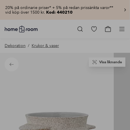
20% på ordinarie priser* + 5% på redan prissänkta varor**
vid köp över 1500 kr.
Kod: 440210
Homeroom
–
Gå
Gå
Pro
Allt
till
till
för
favoritmarkerad
kundvagn
Dekoration
Krukor & vaser
hemmet
produkter
till
lågt
pris
Visa liknande
Tillbaka