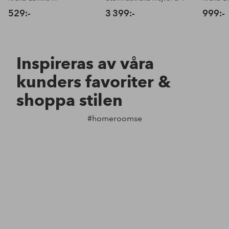
529:-
3 399:-
999:-
Inspireras av våra
kunders favoriter &
shoppa stilen
#homeroomse