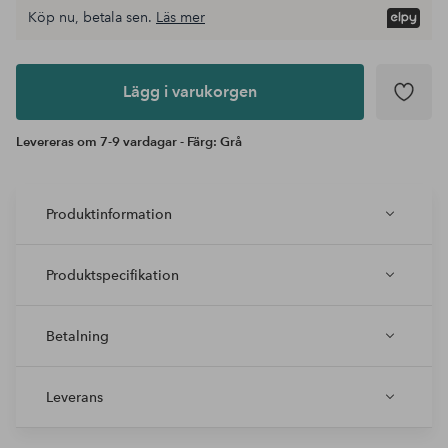
Köp nu, betala sen.
Läs mer
Lägg i
varukorgen
Lägg i varukorgen
Levereras om 7-9 vardagar - Färg: Grå
Produktinformation
Produktspecifikation
Betalning
Leverans