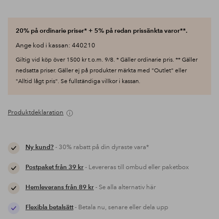
20% på ordinarie priser* + 5% på redan prissänkta varor**.
Ange kod i kassan: 440210
Giltig vid köp över 1500 kr t.o.m. 9/8. * Gäller ordinarie pris. ** Gäller
nedsatta priser. Gäller ej på produkter märkta med "Outlet" eller
"Alltid lågt pris". Se fullständiga villkor i kassan.
Produktdeklaration
Ny kund?
- 30% rabatt på din dyraste vara*
Postpaket från 39 kr
- Levereras till ombud eller paketbox
Hemleverans från 89 kr
- Se alla alternativ här
Flexibla betalsätt
- Betala nu, senare eller dela upp