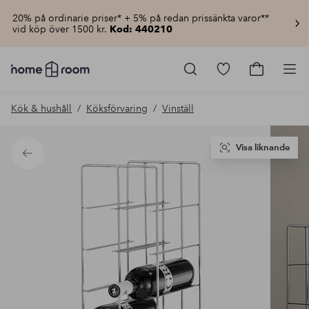
20% på ordinarie priser* + 5% på redan prissänkta varor**
vid köp över 1500 kr.
Kod: 440210
Homeroom
–
Gå
Gå
Pro
Allt
till
till
för
favoritmarkerad
kundvagn
Kök & hushåll
Köksförvaring
Vinställ
hemmet
produkter
till
lågt
pris
Visa liknande
Tillbaka