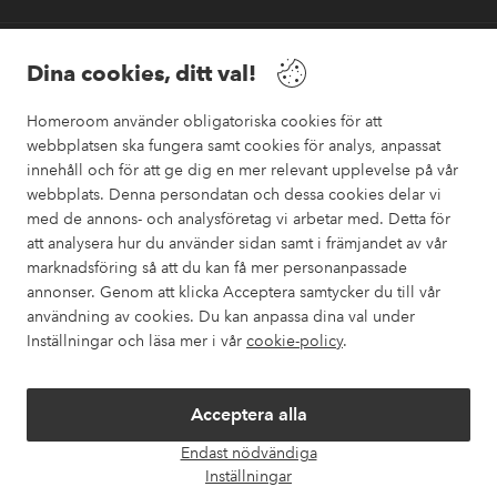
Vänner
Dina cookies, ditt val!
Homeroom använder obligatoriska cookies för att
webbplatsen ska fungera samt cookies för analys, anpassat
innehåll och för att ge dig en mer relevant upplevelse på vår
webbplats. Denna persondatan och dessa cookies delar vi
Säkra betalningar
med de annons- och analysföretag vi arbetar med. Detta för
Vill du veta mer om
våra betalalternativ
?
att analysera hur du använder sidan samt i främjandet av vår
marknadsföring så att du kan få mer personanpassade
elpy
annonser. Genom att klicka Acceptera samtycker du till vår
användning av cookies. Du kan anpassa dina val under
Inställningar och läsa mer i vår
cookie-policy
.
Sverige - Välj land
Acceptera alla
Instagram
Facebook
Pinterest
Youtube
Endast nödvändiga
Öpp
Inställningar
chatt