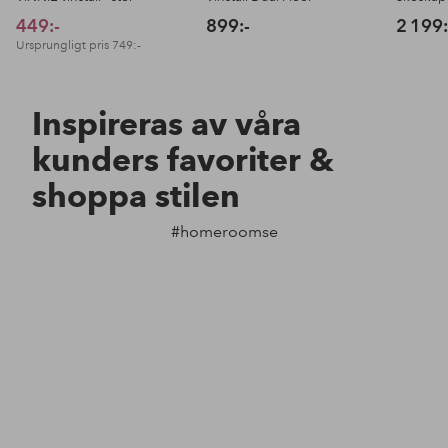
449:-
899:-
2 199:
Ursprungligt pris
749:-
Inspireras av våra
kunders favoriter &
shoppa stilen
#homeroomse