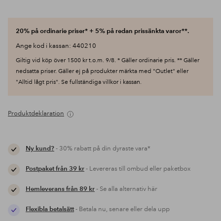
20% på ordinarie priser* + 5% på redan prissänkta varor**.
Ange kod i kassan: 440210
Giltig vid köp över 1500 kr t.o.m. 9/8. * Gäller ordinarie pris. ** Gäller
nedsatta priser. Gäller ej på produkter märkta med "Outlet" eller
"Alltid lågt pris". Se fullständiga villkor i kassan.
Produktdeklaration
Ny kund?
- 30% rabatt på din dyraste vara*
Postpaket från 39 kr
- Levereras till ombud eller paketbox
Hemleverans från 89 kr
- Se alla alternativ här
Flexibla betalsätt
- Betala nu, senare eller dela upp