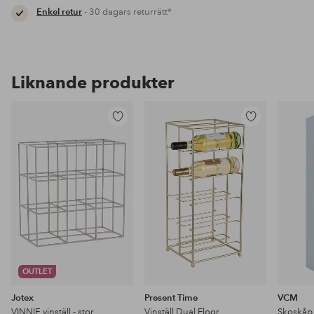
Enkel retur
- 30 dagars returrätt*
Liknande produkter
Lägg
Lägg
till
till
i
i
favoriter
favoriter
OUTLET
Jotex
Present Time
VCM
VINNIE vinställ - stor
Vinställ Dual Floor
Skoskåp 