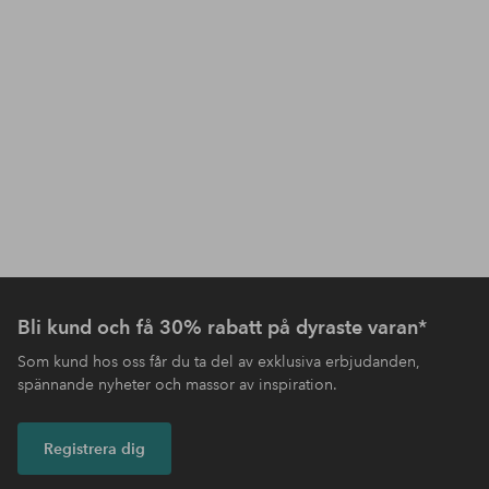
Bli kund och få 30% rabatt på dyraste varan*
Som kund hos oss får du ta del av exklusiva erbjudanden,
spännande nyheter och massor av inspiration.
Registrera dig