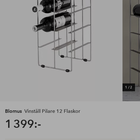
1
/
2
Blomus
Vinställ Pilare 12 Flaskor
1 399:-