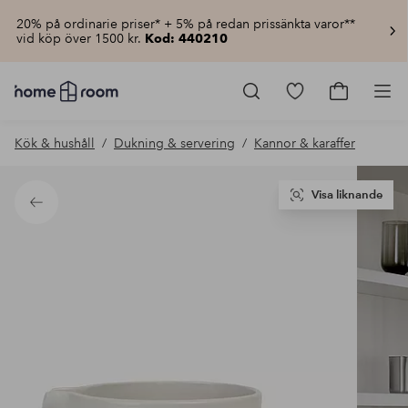
20% på ordinarie priser* + 5% på redan prissänkta varor**
vid köp över 1500 kr.
Kod: 440210
Homeroom
–
Gå
Gå
Pro
Allt
till
till
för
favoritmarkerad
kundvagn
Kök & hushåll
Dukning & servering
Kannor & karaffer
hemmet
produkter
till
lågt
pris
Visa liknande
Tillbaka