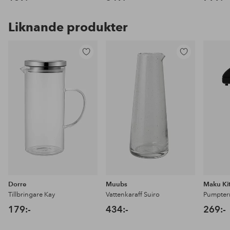
Liknande produkter
Lägg
Lägg
till
till
i
i
favoriter
favoriter
Dorre
Muubs
Maku Kit
Tillbringare Kay
Vattenkaraff Suiro
Pumpter
179:-
434:-
269:-