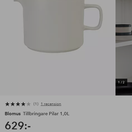
1
/
2
1
1 recension
Blomus
Tillbringare Pilar 1,0L
629:-