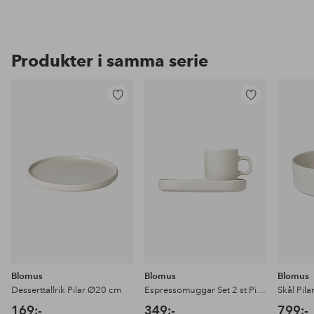
Produkter i samma serie
Lägg
Lägg
till
till
i
i
favoriter
favoriter
Blomus
Blomus
Blomus
Desserttallrik Pilar Ø20 cm
Espressomuggar Set 2 st Pilar 0,05L
Skål Pil
169:-
349:-
799:-