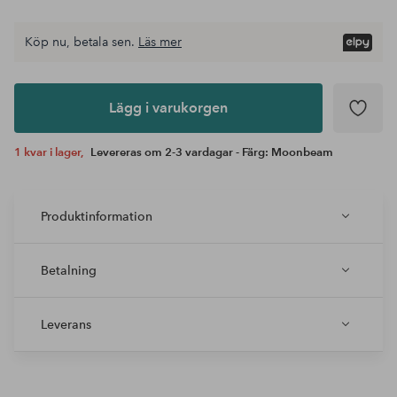
Köp nu, betala sen.
Läs mer
Lägg i
varukorgen
Lägg i varukorgen
1 kvar i lager,
Levereras om 2-3 vardagar - Färg: Moonbeam
Produktinformation
Betalning
Leverans