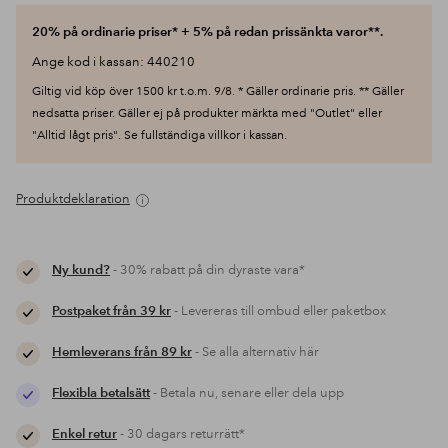
20% på ordinarie priser* + 5% på redan prissänkta varor**.
Ange kod i kassan: 440210
Giltig vid köp över 1500 kr t.o.m. 9/8. * Gäller ordinarie pris. ** Gäller
nedsatta priser. Gäller ej på produkter märkta med "Outlet" eller
"Alltid lågt pris". Se fullständiga villkor i kassan.
Produktdeklaration
Ny kund?
- 30% rabatt på din dyraste vara*
Postpaket från 39 kr
- Levereras till ombud eller paketbox
Hemleverans från 89 kr
- Se alla alternativ här
Flexibla betalsätt
- Betala nu, senare eller dela upp
Enkel retur
- 30 dagars returrätt*