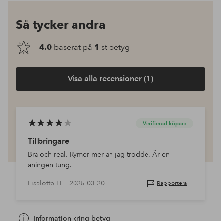
Så tycker andra
4.0
baserat på
1
st betyg
Visa alla recensioner (1)
Verifierad köpare
Tillbringare
Bra och reäl. Rymer mer än jag trodde. Är en
aningen tung.
Liselotte H —
2025-03-20
Rapportera
Information kring betyg