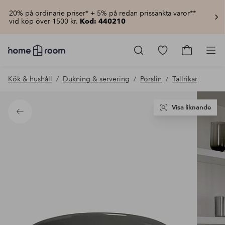
20% på ordinarie priser* + 5% på redan prissänkta varor**
vid köp över 1500 kr.
Kod: 440210
Homeroom
–
Gå
Gå
Pro
Allt
till
till
för
favoritmarkerad
kundvagn
Kök & hushåll
Dukning & servering
Porslin
Tallrikar
hemmet
produkter
till
lågt
pris
Visa liknande
Tillbaka