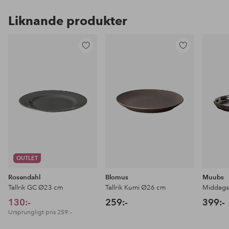
Liknande produkter
Lägg
Lägg
till
till
i
i
favoriter
favoriter
OUTLET
Rosendahl
Blomus
Muubs
Tallrik GC Ø23 cm
Tallrik Kumi Ø26 cm
Middagst
130:-
259:-
399:-
Ursprungligt pris
259:-