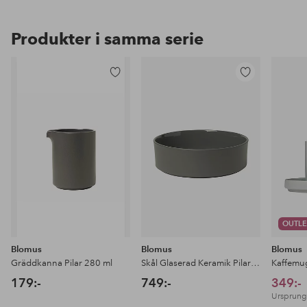
Produkter i samma serie
Lägg
Lägg
till
till
i
i
favoriter
favoriter
OUTLE
Blomus
Blomus
Blomus
Gräddkanna Pilar 280 ml
Skål Glaserad Keramik Pilar 27 cm
179:-
749:-
349:-
Ursprungl