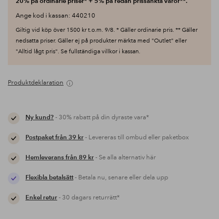
20% på ordinarie priser* + 5% på redan prissänkta varor**.
Ange kod i kassan: 440210
Giltig vid köp över 1500 kr t.o.m. 9/8. * Gäller ordinarie pris. ** Gäller
nedsatta priser. Gäller ej på produkter märkta med "Outlet" eller
"Alltid lågt pris". Se fullständiga villkor i kassan.
Produktdeklaration
Ny kund?
- 30% rabatt på din dyraste vara*
Postpaket från 39 kr
- Levereras till ombud eller paketbox
Hemleverans från 89 kr
- Se alla alternativ här
Flexibla betalsätt
- Betala nu, senare eller dela upp
Enkel retur
- 30 dagars returrätt*