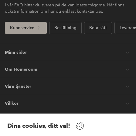
I vår FAQ hittar du svaren på de vanligaste frågorna. Här finns
också information om hur du enklast kontaktar oss.
Kundservice
Beställning
Betalsätt
Leveran
Mina sidor
Om Homeroom
Våra tjänster
Villkor
Vänner
Dina cookies, ditt val!