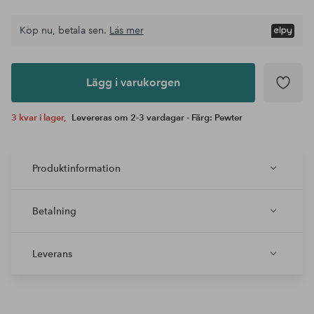
Köp nu, betala sen.
Läs mer
Lägg i
varukorgen
Lägg i varukorgen
3 kvar i lager,
Levereras om 2-3 vardagar - Färg: Pewter
Produktinformation
Betalning
Leverans