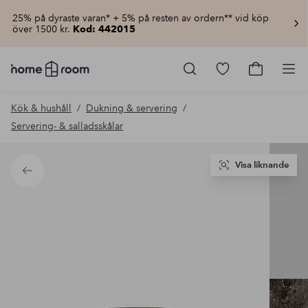
25% på dyraste varan* + 5% på resten av ordern** vid köp
över 1500 kr.
Kod: 442015
Homeroom
–
Gå
Gå
Pro
Allt
till
till
för
favoritmarkerad
kundvagn
Kök & hushåll
Dukning & servering
hemmet
produkter
till
Servering- & salladsskålar
lågt
pris
Visa liknande
Tillbaka