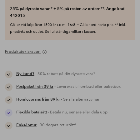
25% på dyraste varan* + 5% på resten av ordern**. Ange kod:
442015
Gäller vid köp över 1500 kr t.o.m. 16/8. * Gäller ordinarie pris. ** Inkl.
prissänkt och outlet. Se fullständiga villkor i kassan.
Produktdeklaration
Ny kund?
- 30% rabatt på din dyraste vara*
Postpaket från 39 kr
- Levereras till ombud eller paketbox
Hemleverans från 89 kr
- Se alla alternativ här
Flexibla betalsätt
- Betala nu, senare eller dela upp
Enkel retur
- 30 dagars returrätt*