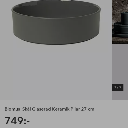
1
/
3
Blomus
Skål Glaserad Keramik Pilar 27 cm
749:-