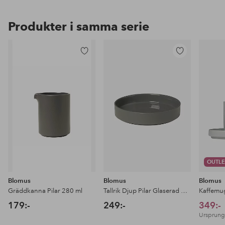
Produkter i samma serie
Lägg
Lägg
till
till
i
i
favoriter
favoriter
OUTLE
Blomus
Blomus
Blomus
Gräddkanna Pilar 280 ml
Tallrik Djup Pilar Glaserad Keramik Ø20 cm
179:-
249:-
349:-
Ursprungl