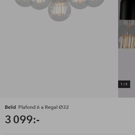
1
/
3
Belid
Plafond 6 a Regal Ø32
3 099:-