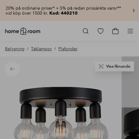
20% på ordinarie priser* + 5% på redan prissänkta varor**
vid köp över 1500 kr.
Kod: 440210
Homeroom
–
Gå
Gå
Pro
Allt
till
till
för
favoritmarkerad
kundvagn
Belysning
Taklampor
Plafonder
hemmet
produkter
till
lågt
pris
Visa liknande
Tillbaka